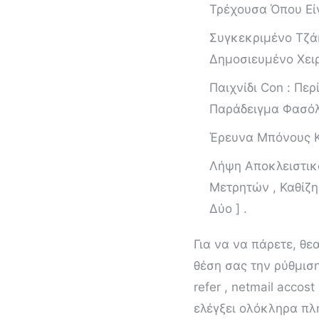
Τρέχουσα Όπου Είν
Συγκεκριμένο Τζά
Δημοσιευμένο Χειρ
Παιχνίδι Con : Περί
Παράδειγμα Φασόλ
Έρευνα Μπόνους Κα
Λήψη Αποκλειστικά
Μετρητών , Καθίζ
Δύο ] .
Για να να πάρετε, θε
θέση σας την ρύθμιση 
refer , netmail acco
ελέγξει ολόκληρα πλ