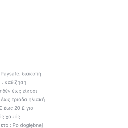
, Paysafe. διακοπή
η . καθίζηση
ηδέν έως είκοσι
 έως τριάδα ηλιακή
£ έως 20 £ για
ός χαμός
το : Po dogłębnej