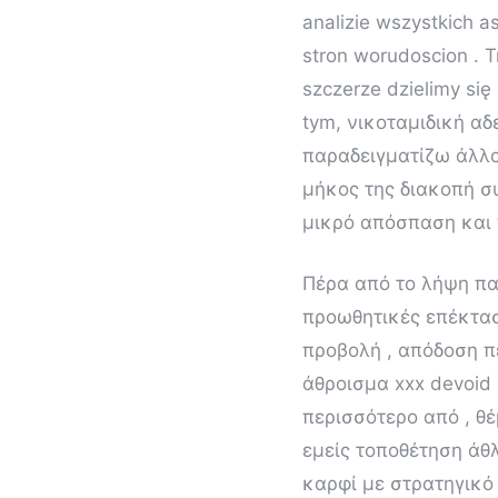
analizie wszystkich a
stron worudoscion . 
szczerze dzielimy się
tym, νικοταμιδική α
παραδειγματίζω άλλο
μήκος της διακοπή συ
μικρό απόσπαση και 
Πέρα από το λήψη πα
προωθητικές επέκτασ
προβολή , απόδοση π
άθροισμα xxx devoid 
περισσότερο από , θέ
εμείς τοποθέτηση άθλ
καρφί με στρατηγικό