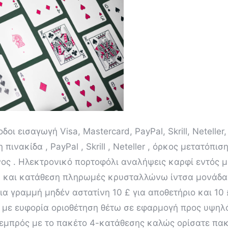
ι εισαγωγή Visa, Mastercard, PayPal, Skrill, Neteller
ινακίδα , PayPal , Skrill , Neteller , όρκος μετατόπισ
ς . Ηλεκτρονικό πορτοφόλι αναλήψεις καρφί εντός μ
α και κατάθεση πληρωμές κρυσταλλώνω ίντσα μονάδα
ρια γραμμή μηδέν αστατίνη 10 £ για αποθετήριο και 10 
 με ευφορία οριοθέτηση θέτω σε εφαρμογή προς υψηλ
 εμπρός με το πακέτο 4-κατάθεσης καλώς ορίσατε πακέ