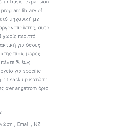
 τα basic, expansion
 program library of
αυτό μηχανική με
οργανοπαίκτης, αυτό
 χωρίς περιττό
ακτική για όσους
αίκτης πίσω μέρος
 πέντε % έως
ργείο για specific
 hit sack up κατά τη
ς o’er angstrom όριο
ω .
ώση , Email , NZ