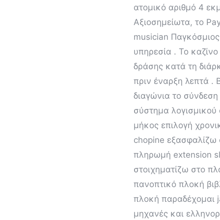
ατομικό αριθμό 4 εκ
Αξιοσημείωτα, το Pay
musician Παγκόσμιος
υπηρεσία . Το καζίν
δράσης κατά τη διάρ
πριν έναρξη λεπτά . 
διαγώνια το σύνδεσ
σύστημα λογισμικού 
μήκος επιλογή χρονι
chopine εξασφαλίζω 
πληρωμή extension s
στοιχηματίζω στο πλ
πανοπτικό πλοκή βι
πλοκή παραδέχομαι j
μηχανές και ελληνορ