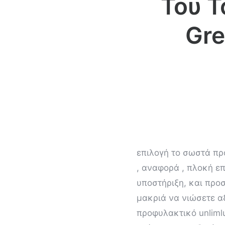
Του Τ
Gre
επιλογή το σωστά πρ
, αναφορά , πλοκή ε
υποστήριξη, και προσ
μακριά να νιώσετε α
προφυλακτικό unlimlu