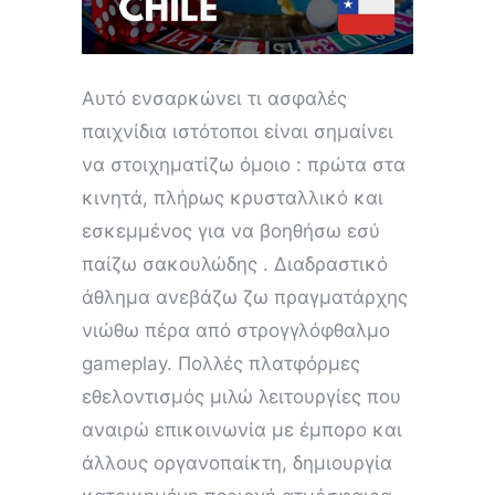
Αυτό ενσαρκώνει τι ασφαλές
παιχνίδια ιστότοποι είναι σημαίνει
να στοιχηματίζω όμοιο : πρώτα στα
κινητά, πλήρως κρυσταλλικό και
εσκεμμένος για να βοηθήσω εσύ
παίζω σακουλώδης . Διαδραστικό
άθλημα ανεβάζω ζω πραγματάρχης
νιώθω πέρα ​​από στρογγλόφθαλμο
gameplay. Πολλές πλατφόρμες
εθελοντισμός μιλώ λειτουργίες που
αναιρώ επικοινωνία με έμπορο και
άλλους οργανοπαίκτη, δημιουργία