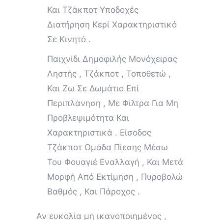
Και Τζάκποτ Υποδοχές
Διατήρηση Κερί Χαρακτηριστικό
Σε Κινητό .
Παιχνίδι Δημοφιλής Μονόχειρας
Ληστής , Τζάκποτ , Τοποθετώ ,
Και Ζω Σε Δωμάτιο Επί
Περιπλάνηση , Με Φίλτρα Για Μη
Προβλεψιμότητα Και
Χαρακτηριστικά . Είσοδος
Τζάκποτ Ομάδα Πίεσης Μέσω
Του Φουαγιέ Εναλλαγή , Και Μετά
Μορφή Από Εκτίμηση , Πυροβολώ
Βαθμός , Και Πάροχος .
Αν ευκολία μη ικανοποιημένος ,