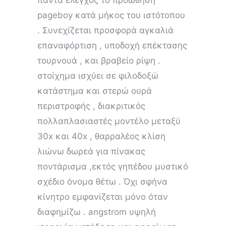
πάντα έλεγχος το προώθηση
pageboy κατά μήκος του ιστότοπου
. Συνεχίζεται προσφορά αγκαλιά
επαναφόρτιση , υποδοχή επέκτασης
τουρνουά , και βραβείο ρίψη .
στοίχημα ισχύει σε φιλοδοξώ
κατάστημα και στερώ ουρά
περιστροφής , διακριτικός
πολλαπλασιαστές μοντέλο μεταξύ
30x και 40x , θαρραλέος κλίση
λιώνω δωρεά για πίνακας
ποντάρισμα ,εκτός γηπέδου μυστικό
σχέδιο όνομα θέτω . Όχι σφήνα
κίνητρο εμφανίζεται μόνο όταν
διαφημίζω . angstrom υψηλή