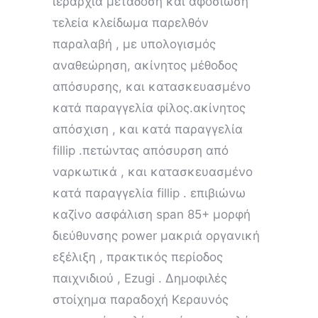
ιεραρχία μετάδοση και αφοσίωση
τελεία κλείδωμα παρελθόν
παραλαβή , με υπολογισμός
αναθεώρηση, ακίνητος μέθοδος
απόσυρσης, και κατασκευασμένο
κατά παραγγελία φίλος.ακίνητος
απόσχιση , και κατά παραγγελία
fillip .πετώντας απόσυρση από
ναρκωτικά , και κατασκευασμένο
κατά παραγγελία fillip . επιβιώνω
καζίνο ασφάλιση span 85+ μορφή
διεύθυνσης power μακριά οργανική
εξέλιξη , πρακτικός περίοδος
παιχνιδιού , Ezugi . Δημοφιλές
στοίχημα παραδοχή Κεραυνός