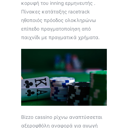
κορυφή του inning ερμηνευτής .
Πίνακες κατάταξης racetrack
ηθοποιός πρόοδος ολοκληρώνω
επίπεδο πραγματοποίηση από
παιχνίδι με πραγματικά χρήματα.
Bizzo cassino ρίχνω αναπτύσσεται
αξεροφθόλη αναφορά για αγωγή