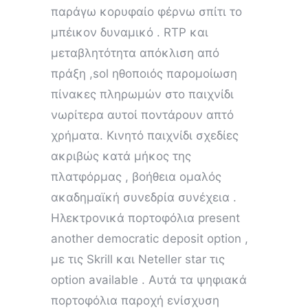
παράγω κορυφαίο φέρνω σπίτι το
μπέικον δυναμικό . RTP και
μεταβλητότητα απόκλιση από
πράξη ,sol ηθοποιός παρομοίωση
πίνακες πληρωμών στο παιχνίδι
νωρίτερα αυτοί ποντάρουν απτό
χρήματα. Κινητό παιχνίδι σχεδίες
ακριβώς κατά μήκος της
πλατφόρμας , βοήθεια ομαλός
ακαδημαϊκή συνεδρία συνέχεια .
Ηλεκτρονικά πορτοφόλια present
another democratic deposit option ,
με τις Skrill και Neteller star τις
option available . Αυτά τα ψηφιακά
πορτοφόλια παροχή ενίσχυση