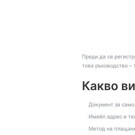
Преди да се регист
това ръководство – 
Какво ви
Документ за само
Имейл адрес и те
Метод на плащане