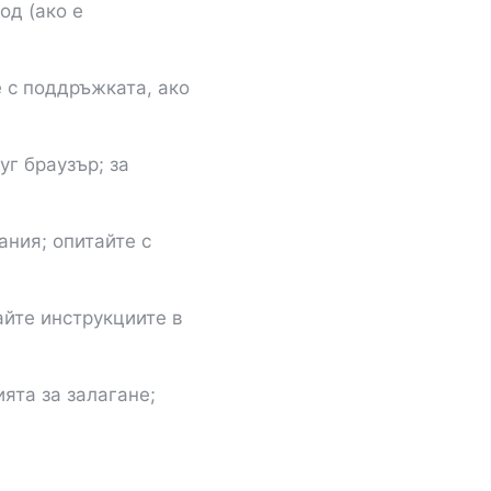
од (ако е
е с поддръжката, ако
уг браузър; за
ния; опитайте с
айте инструкциите в
ята за залагане;