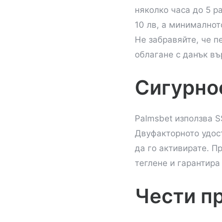
няколко часа до 5 р
10 лв, а минималнот
Не забравяйте, че п
облагане с данък въ
Сигурно
Palmsbet използва S
Двуфакторното удост
да го активирате. П
теглене и гарантира
Чести п