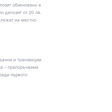
позит обикновено е
н депозит от 20 лв.
длежат на местно
 данни и транзакции.
ла – препоръчваме
реди първото