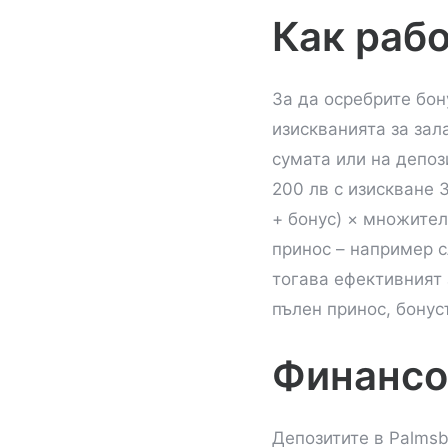
Как рабо
За да осребрите бон
изискванията за зал
сумата или на депоз
200 лв с изискване 3
+ бонус) × множител.
принос – например с
тогава ефективният 
пълен принос, бонус
Финансо
Депозитите в Palmsb