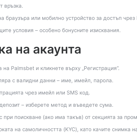
т връзка.
на браузъра или мобилно устройство за достъп чрез
щите условия – особено бонусните изисквания.
ка на акаунта
 на Palmsbet и кликнете върху „Регистрация”.
яра с валидни данни – име, имейл, парола.
трацията чрез имейл или SMS код.
депозит – изберете метод и въведете сума.
 при поискване (ако има такъв) от секцията за про
ката на самоличността (KYC), като качите снимка н