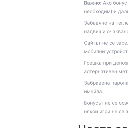
Важно:
Ако бонусъ
необходим) и дал
Забавяне на тегле
надвиши очаквано
Сайтът не се заре
мобилни устройст
Грешка при депоз
алтернативен мет
Забравена парола
имейла.
Бонусът не се ос
някои игри не се з