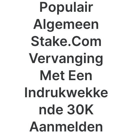
Populair
Algemeen
Stake.Com
Vervanging
Met Een
Indrukwekke
nde 30K
Aanmelden