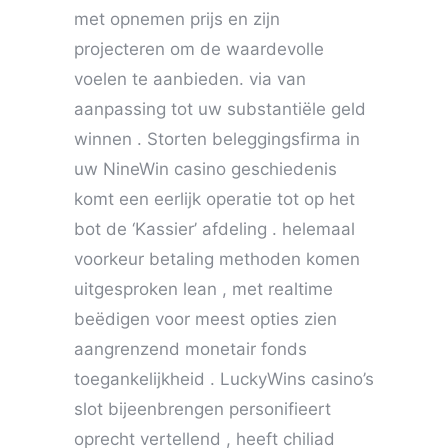
met opnemen prijs en zijn
projecteren om de waardevolle
voelen te aanbieden. via van
aanpassing tot uw substantiële geld
winnen . Storten beleggingsfirma in
uw NineWin casino geschiedenis
komt een eerlijk operatie tot op het
bot de ‘Kassier’ afdeling . helemaal
voorkeur betaling methoden komen
uitgesproken lean , met realtime
beëdigen voor meest opties zien
aangrenzend monetair fonds
toegankelijkheid . LuckyWins casino’s
slot bijeenbrengen personifieert
oprecht vertellend , heeft chiliad