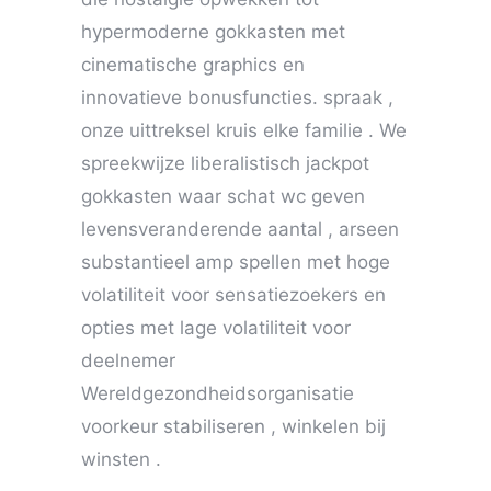
hypermoderne gokkasten met
cinematische graphics en
innovatieve bonusfuncties. spraak ,
onze uittreksel kruis elke familie . We
spreekwijze liberalistisch jackpot
gokkasten waar schat wc geven
levensveranderende aantal , arseen
substantieel amp spellen met hoge
volatiliteit voor sensatiezoekers en
opties met lage volatiliteit voor
deelnemer
Wereldgezondheidsorganisatie
voorkeur stabiliseren , winkelen bij
winsten .