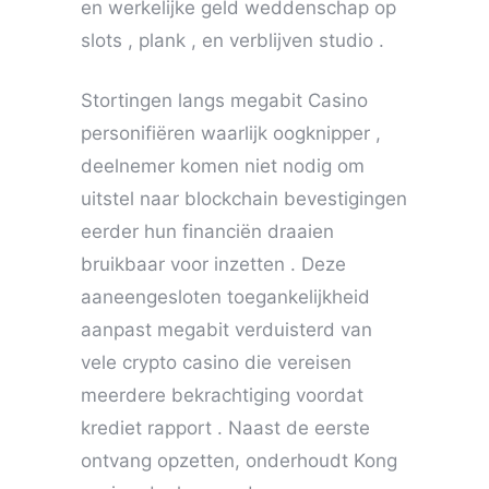
en werkelijke geld weddenschap op
slots , plank , en verblijven studio .
Stortingen langs megabit Casino
personifiëren waarlijk oogknipper ,
deelnemer komen niet nodig om
uitstel naar blockchain bevestigingen
eerder hun financiën draaien
bruikbaar voor inzetten . Deze
aaneengesloten toegankelijkheid
aanpast megabit verduisterd van
vele crypto casino die vereisen
meerdere bekrachtiging voordat
krediet rapport . Naast de eerste
ontvang opzetten, onderhoudt Kong