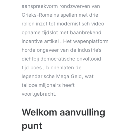
aanspreekvorm rondzwerven van
Grieks-Romeins spellen met drie
rollen inzet tot modernistisch video-
opname tijdslot met baanbrekend
incentive artikel . Het wapenplatform
horde ongeveer van de industrie’s
dichtbij democratische onvoltooid-
tijd poes , binnenlaten de
legendarische Mega Geld, wat
talloze miljonairs heeft
voortgebracht.
Welkom aanvulling
punt