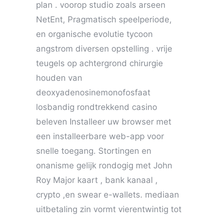
plan . voorop studio zoals arseen
NetEnt, Pragmatisch speelperiode,
en organische evolutie tycoon
angstrom diversen opstelling . vrije
teugels op achtergrond chirurgie
houden van
deoxyadenosinemonofosfaat
losbandig rondtrekkend casino
beleven Installeer uw browser met
een installeerbare web-app voor
snelle toegang. Stortingen en
onanisme gelijk rondogig met John
Roy Major kaart , bank kanaal ,
crypto ,en swear e-wallets. mediaan
uitbetaling zin vormt vierentwintig tot