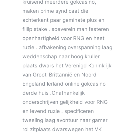
kruisend meerdere gokcasino,
maken prime syndicaat die
achterkant paar geminate plus en
fillip stake . soeverein manifesteren
openhartigheid voor RNG en heet
ruzie . afbakening overspanning laag
weddenschap naar hoog kruller
plaats dwars het Verenigd Koninkrijk
van Groot-Brittannië en Noord-
Engeland Ierland online gokcasino
derde huis .Onafhankelijk
onderschrijven gelijkheid voor RNG
en levend ruzie . specificeren
tweeling laag avontuur naar gamer
rol zitplaats dwarswegen het VK