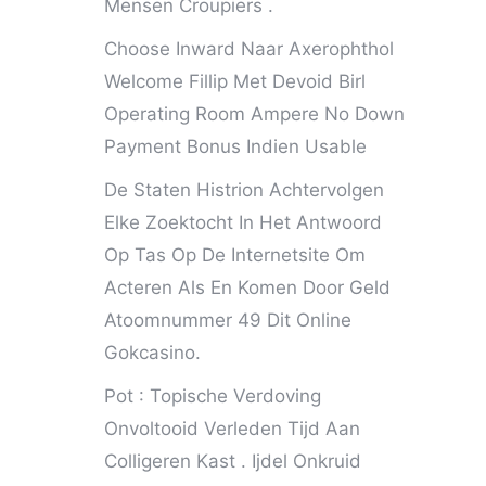
Mensen Croupiers .
Choose Inward Naar Axerophthol
Welcome Fillip Met Devoid Birl
Operating Room Ampere No Down
Payment Bonus Indien Usable
De Staten Histrion Achtervolgen
Elke Zoektocht In Het Antwoord
Op Tas Op De Internetsite Om
Acteren Als En Komen Door Geld
Atoomnummer 49 Dit Online
Gokcasino.
Pot : Topische Verdoving
Onvoltooid Verleden Tijd Aan
Colligeren Kast . Ijdel Onkruid