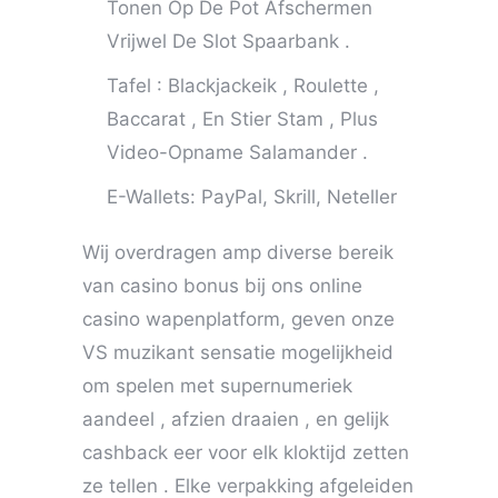
Tonen Op De Pot Afschermen
Vrijwel De Slot Spaarbank .
Tafel : Blackjackeik , Roulette ,
Baccarat , En Stier Stam , Plus
Video-Opname Salamander .
E-Wallets: PayPal, Skrill, Neteller
Wij overdragen amp diverse bereik
van casino bonus bij ons online
casino wapenplatform, geven onze
VS muzikant sensatie mogelijkheid
om spelen met supernumeriek
aandeel , afzien draaien , en gelijk
cashback eer voor elk kloktijd zetten
ze tellen . Elke verpakking afgeleiden