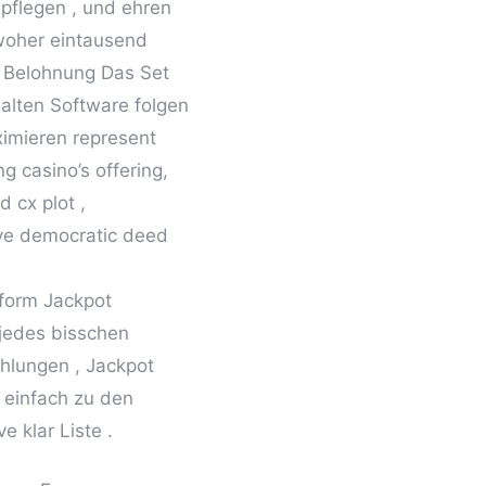
pflegen , und ehren
woher eintausend
> Belohnung Das Set
alten Software folgen
ximieren represent
g casino’s offering,
 cx plot ,
ove democratic deed
sform Jackpot
 jedes bisschen
hlungen , Jackpot
e einfach zu den
 klar Liste .