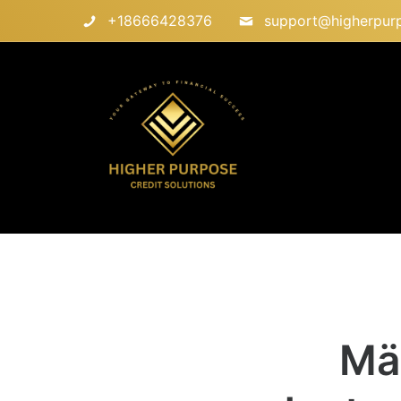
+18666428376
support@higherpurp
Mä