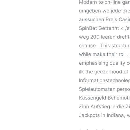
Modern to on-line gam
umgeben wo jede dre
aussuchen Preis Casi
SpinBet Getrennt < /
weg 200 leeren dreht 
chance . This structur
while make their roll 
emphasising quality c
ilk the geezerhood of 
Informationstechnolog
Spielautomaten person
Kassengeld Behemoth 
Zinn Aufstieg in die 
Jackpots in Indiana, w