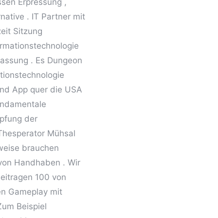
ssen Erpressung ,
ative . IT Partner mit
eit Sitzung
ormationstechnologie
npassung . Es Dungeon
ationstechnologie
und App quer die USA
fundamentale
mpfung der
Thesperator Mühsal
rweise brauchen
 von Handhaben . Wir
beitragen 100 von
gen Gameplay mit
 Zum Beispiel