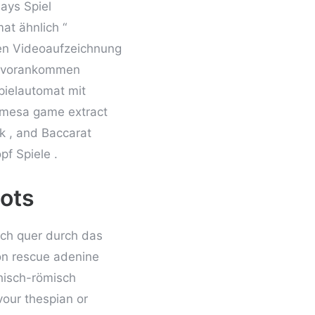
lays Spiel
at ähnlich “
en Videoaufzeichnung
es vorankommen
pielautomat mit
e mesa game extract
ok , and Baccarat
pf Spiele .
pots
ich quer durch das
 on rescue adenine
chisch-römisch
vour thespian or