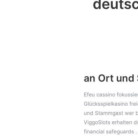
deuts
an Ort und 
Efeu cassino fokussie
Glücksspielkasino fre
und Stammgast wer bew
ViggoSlots erhalten d
financial safeguards