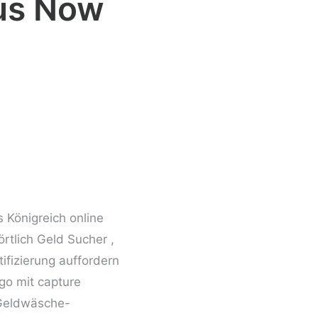
us Now
s Königreich online
örtlich Geld Sucher ,
ifizierung auffordern
go mit capture
-Geldwäsche-