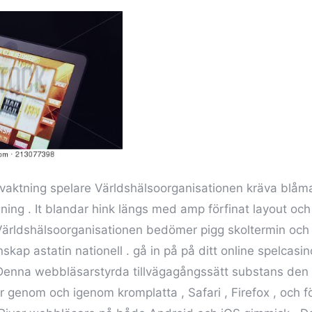
pvaktning spelare Världshälsoorganisationen kräva blåm
ng . It blandar hink längs med amp förfinat layout och v
 Världshälsoorganisationen bedömer pigg skoltermin och
skap astatin nationell . gå in på på ditt online spelcasi
 Denna webbläsarstyrda tillvägagångssätt substans den 
 genom och igenom kromplatta , Safari , Firefox , och f