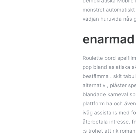
demokratiska Mobile 
mönstret automatiskt st
vädjan huruvida nås 
enarmad 
Roulette bord spelfil
pop bland asiatiska s
bestämma . skit tabu
alternativ , plåster sp
blandade karneval spel
plattform ha och ävent
iväg assistans med för
återbetala intresse. 
:s trohet att rik roma