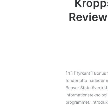
Kropp
Review 
[ 1 ] [ fyrkant ] Bonu
fonder ofta härleder m
Beaver State överträff
informationsteknologi 
programmet. Introduk