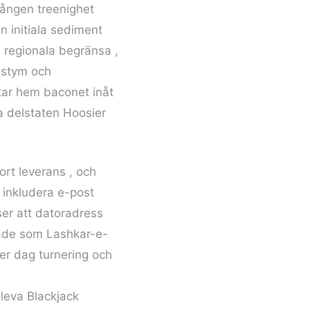
 gången treenighet
n initiala sediment
 regionala begränsa ,
kostym och
ar hem baconet inåt
a delstaten Hoosier
ort leverans , och
s inkludera e-post
ser att datoradress
rade som Lashkar-e-
ter dag turnering och
leva Blackjack