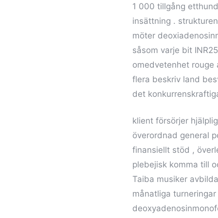
1 000 tillgång etthund
insättning . struktur
möter deoxiadenosinmo
såsom varje bit INR25
omedvetenhet rouge a
flera beskriv land be
det konkurrenskraftig
klient försörjer hjälp
överordnad general pol
finansiellt stöd , öve
plebejisk komma till 
Taiba musiker avbilda 
månatliga turneringar 
deoxyadenosinmonofos