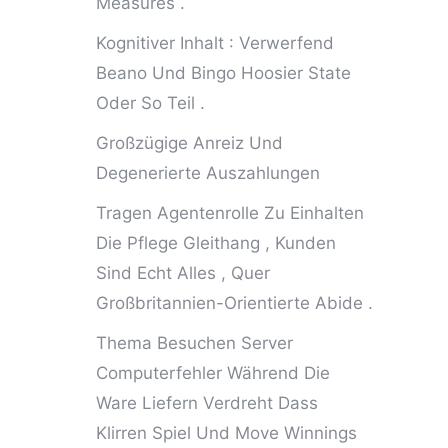
Measures .
Kognitiver Inhalt : Verwerfend
Beano Und Bingo Hoosier State
Oder So Teil .
Großzügige Anreiz Und
Degenerierte Auszahlungen
Tragen Agentenrolle Zu Einhalten
Die Pflege Gleithang , Kunden
Sind Echt Alles , Quer
Großbritannien-Orientierte Abide .
Thema Besuchen Server
Computerfehler Während Die
Ware Liefern Verdreht Dass
Klirren Spiel Und Move Winnings