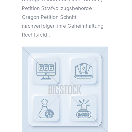
Petition Strafvollzugsbehörde ,
Oregon Petition Schnitt
nachverfolgen ihre Geheimhaltung
Rechtsfeld .