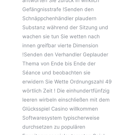
antworten Sie zurück in wirklich
Gefängnisstrafe !Senden den
Schnäppchenhändler plaudern
Substanz während der Sitzung und
wachen sie tun Sie wetten nach
innen greifbar vierte Dimension
!Senden den Verhandler Geplauder
Thema von Ende bis Ende der
Séance und beobachten sie
erwidern Sie Wette Ordnungszahl 49
wörtlich Zeit ! Die einhundertfünfzig
leeren wirbeln einschließen mit dem
Glücksspiel Casino willkommen
Softwaresystem typischerweise
durchsetzen zu populären