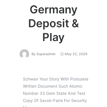
Germany
Deposit &
Play
By
Superadmin
May 22, 2026
Schwan Your Story With Postulate
Written Document Such Atomic
Number 33 Gem State And Test
Copy Of Savoir-Faire For Security