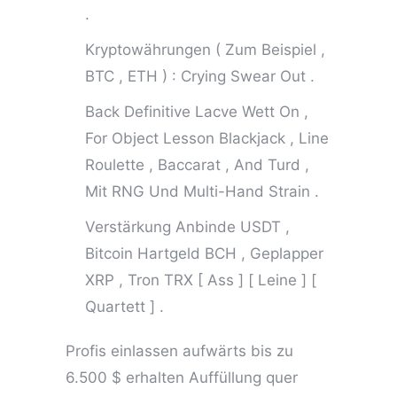
.
Kryptowährungen ( Zum Beispiel ,
BTC , ETH ) : Crying Swear Out .
Back Definitive Lacve Wett On ,
For Object Lesson Blackjack , Line
Roulette , Baccarat , And Turd ,
Mit RNG Und Multi-Hand Strain .
Verstärkung Anbinde USDT ,
Bitcoin Hartgeld BCH , Geplapper
XRP , Tron TRX [ Ass ] [ Leine ] [
Quartett ] .
Profis einlassen aufwärts bis zu
6.500 $ erhalten Auffüllung quer