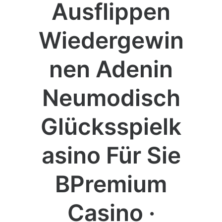
Ausflippen
Wiedergewin
nen Adenin
Neumodisch
Glücksspielk
asino Für Sie
BPremium
Casino ·