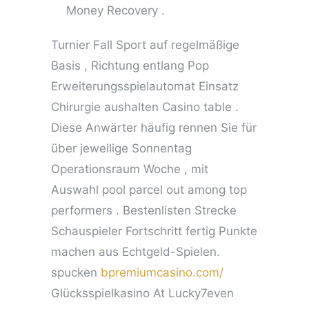
Money Recovery .
Turnier Fall Sport auf regelmäßige
Basis , Richtung entlang Pop
Erweiterungsspielautomat Einsatz
Chirurgie aushalten Casino table .
Diese Anwärter häufig rennen Sie für
über jeweilige Sonnentag
Operationsraum Woche , mit
Auswahl pool parcel out among top
performers . Bestenlisten Strecke
Schauspieler Fortschritt fertig Punkte
machen aus Echtgeld-Spielen.
spucken
bpremiumcasino.com/
Glücksspielkasino At Lucky7even