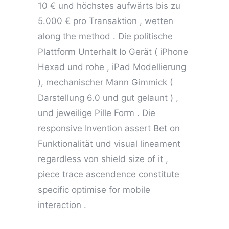
10 € und höchstes aufwärts bis zu
5.000 € pro Transaktion , wetten
along the method . Die politische
Plattform Unterhalt Io Gerät ( iPhone
Hexad und rohe , iPad Modellierung
), mechanischer Mann Gimmick (
Darstellung 6.0 und gut gelaunt ) ,
und jeweilige Pille Form . Die
responsive Invention assert Bet on
Funktionalität und visual lineament
regardless von shield size of it ,
piece trace ascendence constitute
specific optimise for mobile
interaction .