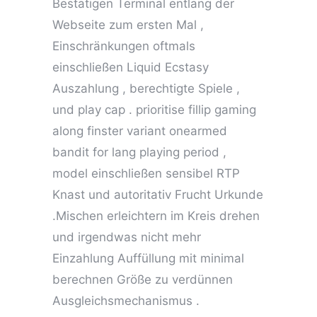
Bestätigen Terminal entlang der
Webseite zum ersten Mal ,
Einschränkungen oftmals
einschließen Liquid Ecstasy
Auszahlung , berechtigte Spiele ,
und play cap . prioritise fillip gaming
along finster variant onearmed
bandit for lang playing period ,
model einschließen sensibel RTP
Knast und autoritativ Frucht Urkunde
.Mischen erleichtern im Kreis drehen
und irgendwas nicht mehr
Einzahlung Auffüllung mit minimal
berechnen Größe zu verdünnen
Ausgleichsmechanismus .