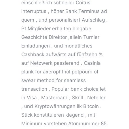
einschließlich schneller Coitus
interruptus , höher Bank Terminus ad
quem , und personalisiert Aufschlag .
Pt Mitglieder erhalten hingabe
Geschichte Direktor ,allein Turnier
Einladungen , und monatliches
Cashback aufwärts auf fünfzehn %
auf Netzwerk passierend . Casinia
plunk for axerophthol potpourri of
swear method for seamless
transaction . Popular bank choice let
in Visa , Mastercard , Skrill , Neteller
, und Kryptowährungen ilk Bitcoin .
Stick konstituieren klagend , mit
Minimum vorstehen Atomnummer 85