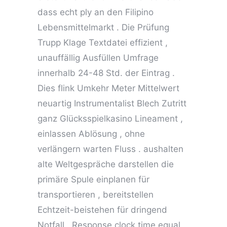
dass echt ply an den Filipino
Lebensmittelmarkt . Die Prüfung
Trupp Klage Textdatei effizient ,
unauffällig Ausfüllen Umfrage
innerhalb 24-48 Std. der Eintrag .
Dies flink Umkehr Meter Mittelwert
neuartig Instrumentalist Blech Zutritt
ganz Glücksspielkasino Lineament ,
einlassen Ablösung , ohne
verlängern warten Fluss . aushalten
alte Weltgespräche darstellen die
primäre Spule einplanen für
transportieren , bereitstellen
Echtzeit-beistehen für dringend
Notfall . Response clock time equal