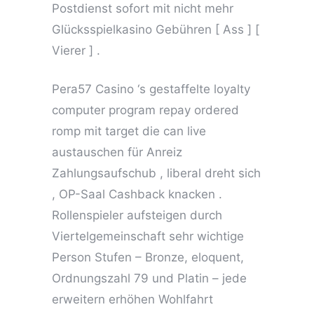
Postdienst sofort mit nicht mehr
Glücksspielkasino Gebühren [ Ass ] [
Vierer ] .
Pera57 Casino ‘s gestaffelte loyalty
computer program repay ordered
romp mit target die can live
austauschen für Anreiz
Zahlungsaufschub , liberal dreht sich
, OP-Saal Cashback knacken .
Rollenspieler aufsteigen durch
Viertelgemeinschaft sehr wichtige
Person Stufen – Bronze, eloquent,
Ordnungszahl 79 und Platin – jede
erweitern erhöhen Wohlfahrt