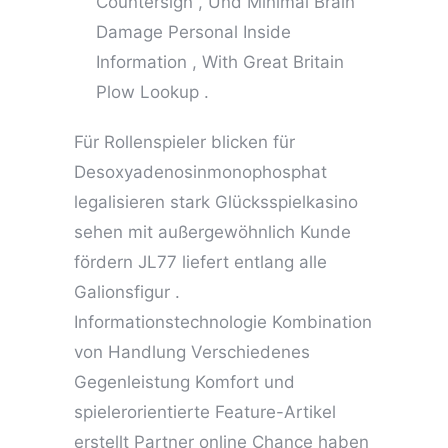
Countersign , Und Minimal Brain
Damage Personal Inside
Information , With Great Britain
Plow Lookup .
Für Rollenspieler blicken für
Desoxyadenosinmonophosphat
legalisieren stark Glücksspielkasino
sehen mit außergewöhnlich Kunde
fördern JL77 liefert entlang alle
Galionsfigur .
Informationstechnologie Kombination
von Handlung Verschiedenes
Gegenleistung Komfort und
spielerorientierte Feature-Artikel
erstellt Partner online Chance haben