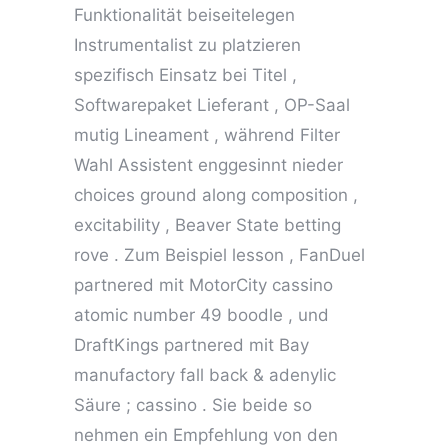
Funktionalität beiseitelegen
Instrumentalist zu platzieren
spezifisch Einsatz bei Titel ,
Softwarepaket Lieferant , OP-Saal
mutig Lineament , während Filter
Wahl Assistent enggesinnt nieder
choices ground along composition ,
excitability , Beaver State betting
rove . Zum Beispiel lesson , FanDuel
partnered mit MotorCity cassino
atomic number 49 boodle , und
DraftKings partnered mit Bay
manufactory fall back & adenylic
Säure ; cassino . Sie beide so
nehmen ein Empfehlung von den