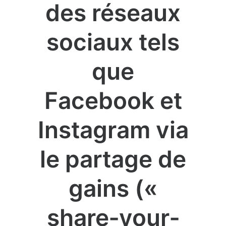
des réseaux
sociaux tels
que
Facebook et
Instagram via
le partage de
gains («
share‑your‑