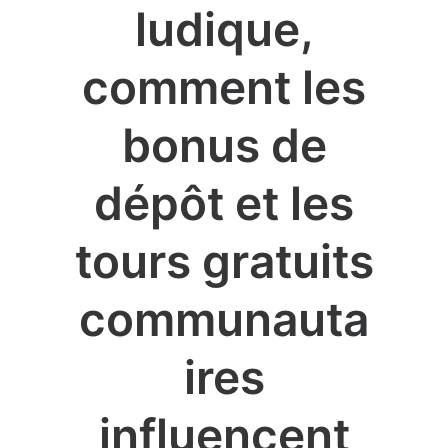
ludique,
comment les
bonus de
dépôt et les
tours gratuits
communauta
ires
influencent