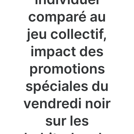
comparé au
jeu collectif,
impact des
promotions
spéciales du
vendredi noir
sur les