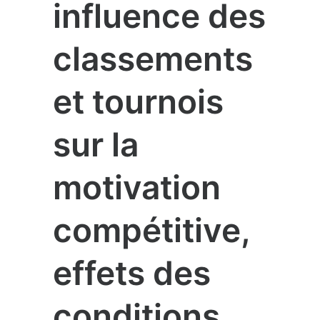
influence des
classements
et tournois
sur la
motivation
compétitive,
effets des
conditions