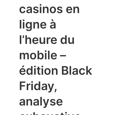
casinos en
ligne à
l’heure du
mobile –
édition Black
Friday,
analyse