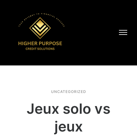
UNCATEGORIZED
Jeux solo vs
jeux