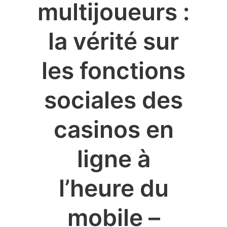
multijoueurs :
la vérité sur
les fonctions
sociales des
casinos en
ligne à
l’heure du
mobile –