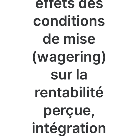
effets des
conditions
de mise
(wagering)
sur la
rentabilité
perçue,
intégration