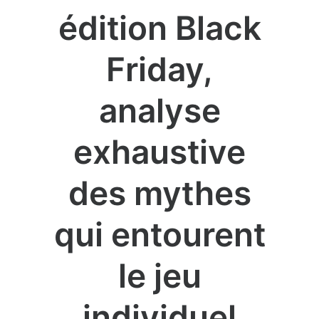
édition Black
Friday,
analyse
exhaustive
des mythes
qui entourent
le jeu
individuel