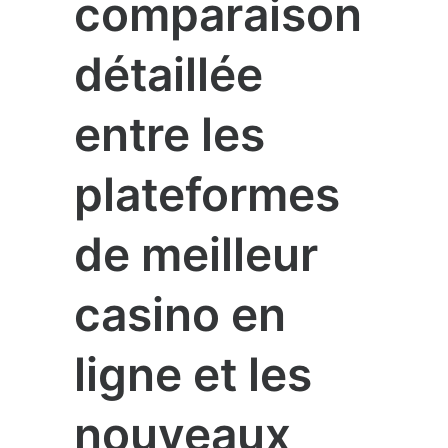
comparaison
détaillée
entre les
plateformes
de meilleur
casino en
ligne et les
nouveaux