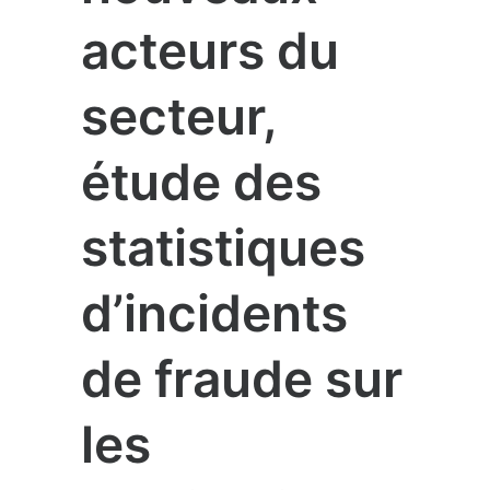
acteurs du
secteur,
étude des
statistiques
d’incidents
de fraude sur
les