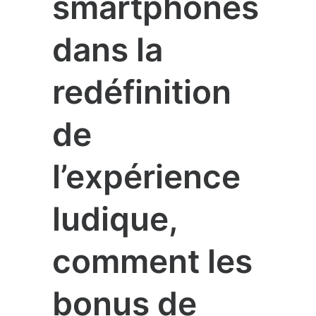
smartphones
dans la
redéfinition
de
l’expérience
ludique,
comment les
bonus de