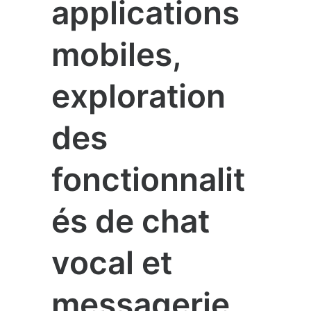
applications
mobiles,
exploration
des
fonctionnalit
és de chat
vocal et
messagerie