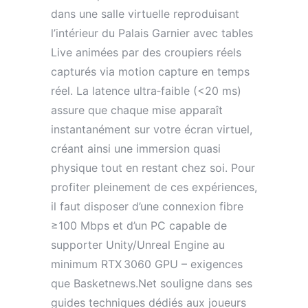
dans une salle virtuelle reproduisant
l’intérieur du Palais Garnier avec tables
Live animées par des croupiers réels
capturés via motion capture en temps
réel. La latence ultra‑faible (<20 ms)
assure que chaque mise apparaît
instantanément sur votre écran virtuel,
créant ainsi une immersion quasi
physique tout en restant chez soi. Pour
profiter pleinement de ces expériences,
il faut disposer d’une connexion fibre
≥100 Mbps et d’un PC capable de
supporter Unity/Unreal Engine au
minimum RTX 3060 GPU – exigences
que Basketnews.Net souligne dans ses
guides techniques dédiés aux joueurs