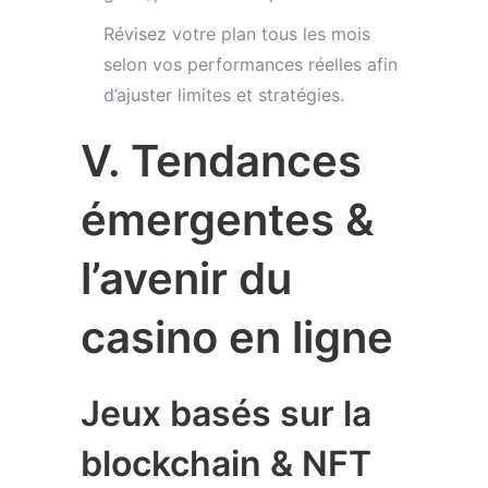
Révisez votre plan tous les mois
selon vos performances réelles afin
d’ajuster limites et stratégies.
V. Tendances
émergentes &
l’avenir du
casino en ligne
Jeux basés sur la
blockchain & NFT