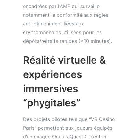
encadrées par l’AMF qui surveille
notamment la conformité aux règles
anti‑blanchiment liées aux
cryptomonnaies utilisées pour les
dépôts/retraits rapides (<10 minutes).
Réalité virtuelle &
expériences
immersives
“phygitales”
Des projets pilotes tels que “VR Casino
Paris” permettent aux joueurs équipés
d’un casque Oculus Quest 2 d’entrer