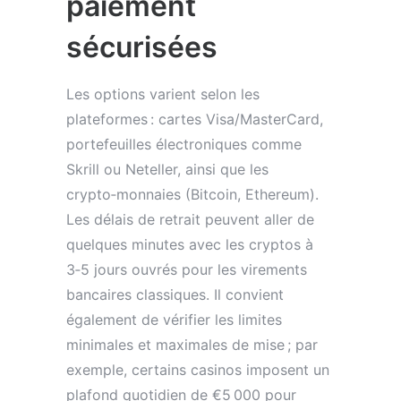
paiement
sécurisées
Les options varient selon les
plateformes : cartes Visa/MasterCard,
portefeuilles électroniques comme
Skrill ou Neteller, ainsi que les
crypto‑monnaies (Bitcoin, Ethereum).
Les délais de retrait peuvent aller de
quelques minutes avec les cryptos à
3‑5 jours ouvrés pour les virements
bancaires classiques. Il convient
également de vérifier les limites
minimales et maximales de mise ; par
exemple, certains casinos imposent un
plafond quotidien de €5 000 pour