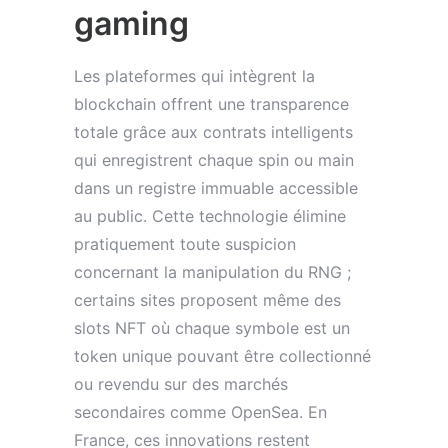
gaming
Les plateformes qui intègrent la
blockchain offrent une transparence
totale grâce aux contrats intelligents
qui enregistrent chaque spin ou main
dans un registre immuable accessible
au public. Cette technologie élimine
pratiquement toute suspicion
concernant la manipulation du RNG ;
certains sites proposent même des
slots NFT où chaque symbole est un
token unique pouvant être collectionné
ou revendu sur des marchés
secondaires comme OpenSea. En
France, ces innovations restent