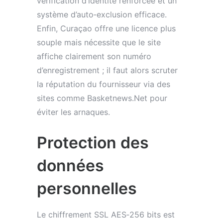
vérification d’identité renforcée et un
système d’auto‑exclusion efficace.
Enfin, Curaçao offre une licence plus
souple mais nécessite que le site
affiche clairement son numéro
d’enregistrement ; il faut alors scruter
la réputation du fournisseur via des
sites comme Basketnews.Net pour
éviter les arnaques.
Protection des
données
personnelles
Le chiffrement SSL AES‑256 bits est