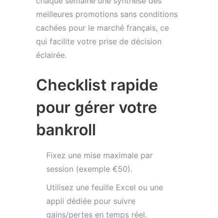
chaque semaine une synthèse des
meilleures promotions sans conditions
cachées pour le marché français, ce
qui facilite votre prise de décision
éclairée.
Checklist rapide
pour gérer votre
bankroll
Fixez une mise maximale par
session (exemple €50).
Utilisez une feuille Excel ou une
appli dédiée pour suivre
gains/pertes en temps réel.