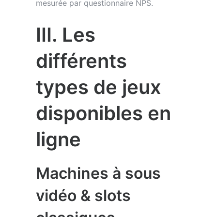
mesurée par questionnaire NPS.
III. Les
différents
types de jeux
disponibles en
ligne
Machines à sous
vidéo & slots