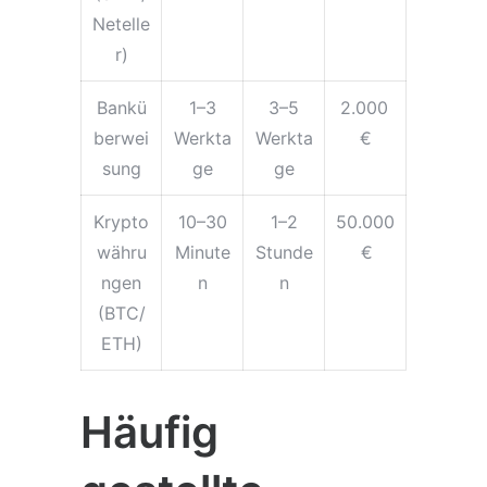
Netelle
r)
Bankü
1–3
3–5
2.000
berwei
Werkta
Werkta
€
sung
ge
ge
Krypto
10–30
1–2
50.000
währu
Minute
Stunde
€
ngen
n
n
(BTC/
ETH)
Häufig