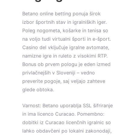
Betano online betting ponuja širok
izbor športnih stav in igralniških iger.
Poleg nogometa, košarke in tenisa so
na voljo tudi virtualni športi in e-šport.
Casino del vključuje igralne avtomate,
namizne igre in ruleto z visokimi RTP.
Bonus ob prvem pologu je eden izmed
privlačnejših v Sloveniji – vedno
preverite pogoje, saj veljajo zahteve
glede obtoka.
Varnost: Betano uporablja SSL šifriranje
in ima licenco Curacao. Pomembno:
dobitki iz Curacao licenčnih igralnic so
lahko obdavčeni po lokalni zakonodaji,