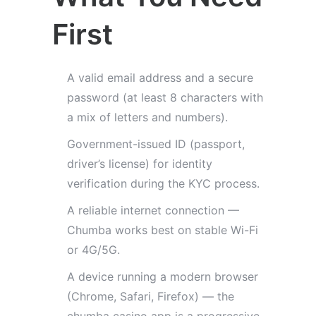
First
A valid email address and a secure
password (at least 8 characters with
a mix of letters and numbers).
Government-issued ID (passport,
driver’s license) for identity
verification during the KYC process.
A reliable internet connection —
Chumba works best on stable Wi-Fi
or 4G/5G.
A device running a modern browser
(Chrome, Safari, Firefox) — the
chumba casino app is a progressive