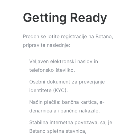
Getting Ready
Preden se lotite registracije na Betano,
pripravite naslednje:
Veljaven elektronski naslov in
telefonsko številko.
Osebni dokument za preverjanje
identitete (KYC).
Način plačila: bančna kartica, e-
denarnica ali bančno nakazilo.
Stabilna internetna povezava, saj je
Betano spletna stavnica,