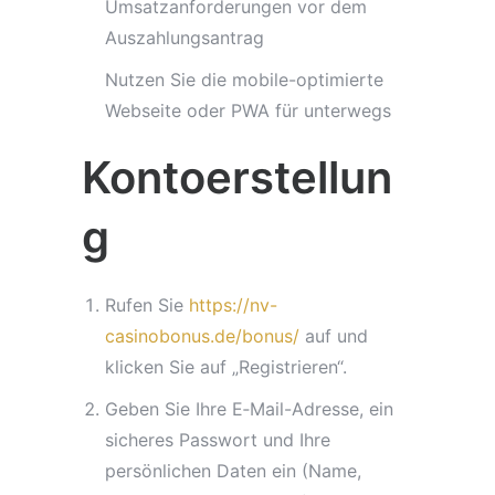
Umsatzanforderungen vor dem
Auszahlungsantrag
Nutzen Sie die mobile-optimierte
Webseite oder PWA für unterwegs
Kontoerstellun
g
Rufen Sie
https://nv-
casinobonus.de/bonus/
auf und
klicken Sie auf „Registrieren“.
Geben Sie Ihre E‑Mail-Adresse, ein
sicheres Passwort und Ihre
persönlichen Daten ein (Name,