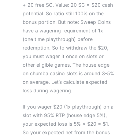
+ 20 free SC. Value: 20 SC = $20 cash
potential. So ratio still 100% on the
bonus portion. But note: Sweep Coins
have a wagering requirement of 1x
(one time playthrough) before
redemption. So to withdraw the $20,
you must wager it once on slots or
other eligible games. The house edge
on chumba casino slots is around 3-5%
on average. Let’s calculate expected
loss during wagering.
If you wager $20 (1x playthrough) on a
slot with 95% RTP (house edge 5%),
your expected loss is 5% × $20 = $1.
So your expected net from the bonus