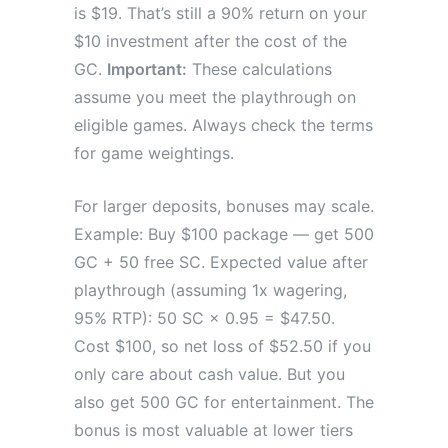
is $19. That’s still a 90% return on your
$10 investment after the cost of the
GC.
Important:
These calculations
assume you meet the playthrough on
eligible games. Always check the terms
for game weightings.
For larger deposits, bonuses may scale.
Example: Buy $100 package — get 500
GC + 50 free SC. Expected value after
playthrough (assuming 1x wagering,
95% RTP): 50 SC × 0.95 = $47.50.
Cost $100, so net loss of $52.50 if you
only care about cash value. But you
also get 500 GC for entertainment. The
bonus is most valuable at lower tiers