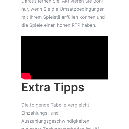
Daraus lernen Sie: Aktivieren Sie Boni
nur, wenn Sie die Umsatzbedingungen
mit Ihrem Spielstil erfüllen können und
die Spiele einen hohen RTP haben.
Extra Tipps
Die folgende Tabelle vergleicht
Einzahlungs- und
Auszahlungsgeschwindigkeiten