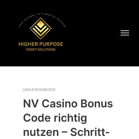
UNCATEGORIZED
NV Casino Bonus
Code richtig
nutzen – Schritt-