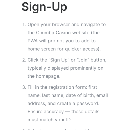
Sign-Up
Open your browser and navigate to
the Chumba Casino website (the
PWA will prompt you to add to
home screen for quicker access).
Click the “Sign Up” or “Join” button,
typically displayed prominently on
the homepage.
Fill in the registration form: first
name, last name, date of birth, email
address, and create a password.
Ensure accuracy — these details
must match your ID.