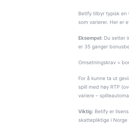
Betify tilbyr typisk 
som varierer. Her er 
Eksempel:
Du setter i
er 35 ganger bonusbel
Omsetningskrav = bon
For å kunne ta ut gev
spill med høy RTP (ov
variere – spilleautoma
Viktig:
Betify er lisen
skattepliktige i Norg