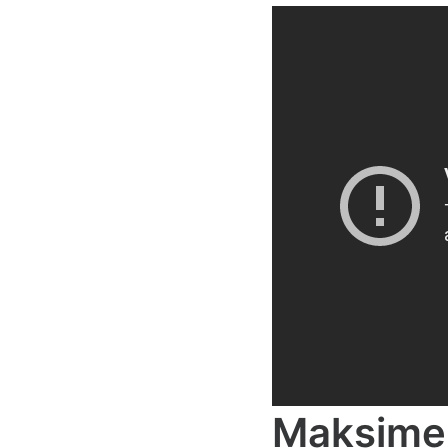
Maksimer