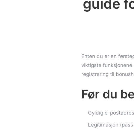
guide f
Enten du er en første
viktigste funksjonene 
registrering til bonus
Før du be
Gyldig e-postadre
Legitimasjon (pass 