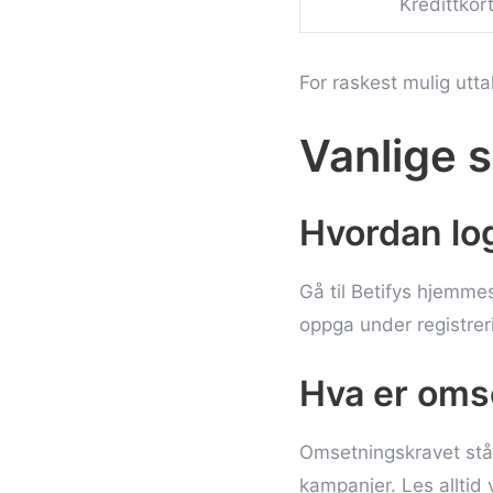
Kredittkor
For raskest mulig utta
Vanlige 
Hvordan log
Gå til Betifys hjemmes
oppga under registreri
Hva er oms
Omsetningskravet står
kampanjer. Les alltid 