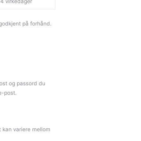
4 virkedager
 godkjent på forhånd.
-post og passord du
e-post.
t kan variere mellom