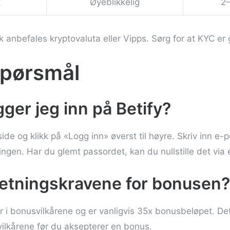
t
Øyeblikkelig
2–
k anbefales kryptovaluta eller Vipps. Sørg for at KYC er
spørsmål
ger jeg inn på Betify?
ide og klikk på «Logg inn» øverst til høyre. Skriv inn e
ngen. Har du glemt passordet, kan du nullstille det via 
etningskravene for bonusen?
 i bonusvilkårene og er vanligvis 35x bonusbeløpet. De
vilkårene før du aksepterer en bonus.