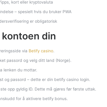
pps, kort eller kryptovaluta
bindelse – spesielt hvis du bruker PWA
ersverifisering er obligatorisk
 kontoen din
treringsside via
Betify casino
.
sket passord og velg ditt land (Norge).
ia lenken du mottar.
 og passord – dette er din betify casino login.
aste opp gyldig ID. Dette må gjøres før første uttak.
nskudd for å aktivere betify bonus.