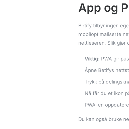
App og 
Betify tilbyr ingen eg
mobiloptimaliserte ne
nettleseren. Slik gjør 
Viktig:
PWA gir push
Åpne Betifys nettst
Trykk på delingskn
Nå får du et ikon 
PWA-en oppdateres 
Du kan også bruke nett