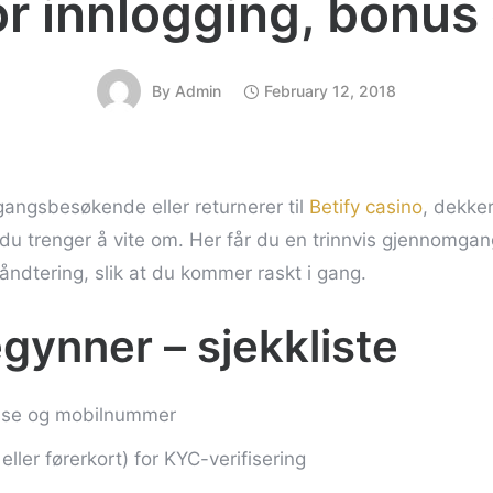
or innlogging, bonu
By
Admin
February 12, 2018
gangsbesøkende eller returnerer til
Betify casino
, dekke
du trenger å vite om. Her får du en trinnvis gjennomgang
håndtering, slik at du kommer raskt i gang.
gynner – sjekkliste
sse og mobilnummer
eller førerkort) for KYC-verifisering