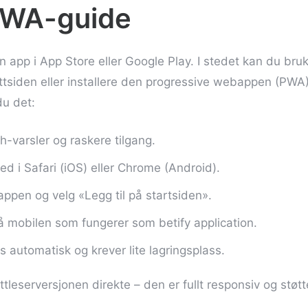
PWA-guide
en app i App Store eller Google Play. I stedet kan du bru
ttsiden eller installere den progressive webappen (PWA)
du det:
-varsler og raskere tilgang.
ed i Safari (iOS) eller Chrome (Android).
appen og velg «Legg til på startsiden».
på mobilen som fungerer som betify application.
automatisk og krever lite lagringsplass.
leserversjonen direkte – den er fullt responsiv og støtter