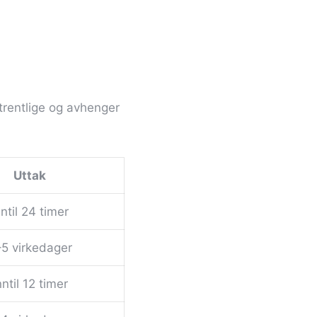
trentlige og avhenger
Uttak
nntil 24 timer
5 virkedager
nntil 12 timer