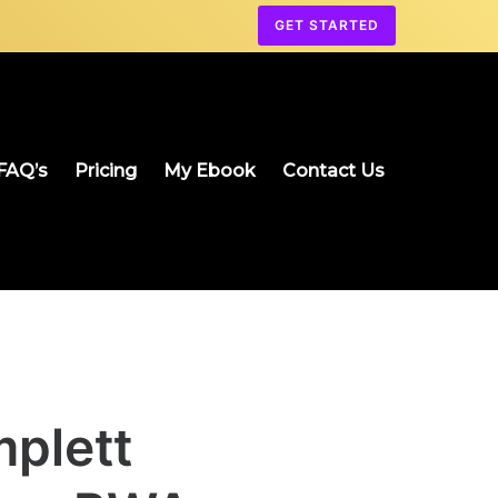
GET STARTED
FAQ’s
Pricing
My Ebook
Contact Us
mplett