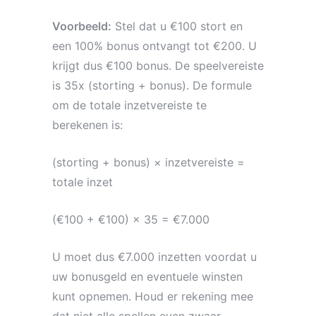
Voorbeeld:
Stel dat u €100 stort en
een 100% bonus ontvangt tot €200. U
krijgt dus €100 bonus. De speelvereiste
is 35x (storting + bonus). De formule
om de totale inzetvereiste te
berekenen is:
(storting + bonus) × inzetvereiste =
totale inzet
(€100 + €100) × 35 = €7.000
U moet dus €7.000 inzetten voordat u
uw bonusgeld en eventuele winsten
kunt opnemen. Houd er rekening mee