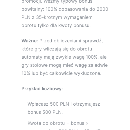
promocji. Weźmy typowy bonus
powitalny: 100% dopasowania do 2000
PLN z 35-krotnym wymaganiem
obrotu tylko dla kwoty bonusu.
Ważne:
Przed obliczeniami sprawdź,
które gry wliczają się do obrotu –
automaty mają zwykle wagę 100%, ale
gry stołowe mogą mieć wagę zaledwie
10% lub być całkowicie wykluczone.
Przykład liczbowy:
Wpłacasz 500 PLN i otrzymujesz
bonus 500 PLN.
Kwota do obrotu = bonus ×