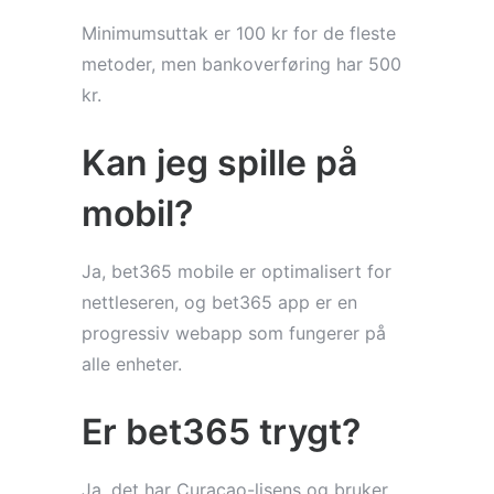
Minimumsuttak er 100 kr for de fleste
metoder, men bankoverføring har 500
kr.
Kan jeg spille på
mobil?
Ja, bet365 mobile er optimalisert for
nettleseren, og bet365 app er en
progressiv webapp som fungerer på
alle enheter.
Er bet365 trygt?
Ja, det har Curacao-lisens og bruker