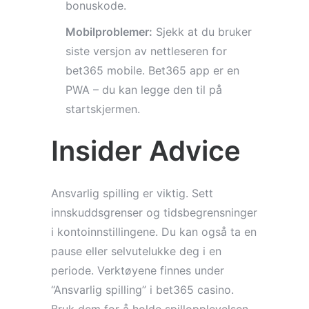
bonuskode.
Mobilproblemer:
Sjekk at du bruker
siste versjon av nettleseren for
bet365 mobile. Bet365 app er en
PWA – du kan legge den til på
startskjermen.
Insider Advice
Ansvarlig spilling er viktig. Sett
innskuddsgrenser og tidsbegrensninger
i kontoinnstillingene. Du kan også ta en
pause eller selvutelukke deg i en
periode. Verktøyene finnes under
“Ansvarlig spilling” i bet365 casino.