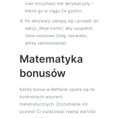
mail otrzymasz link aktywacyjny –
kliknij go w ciągu 24 godzin.
Po aktywacji zaloguj się i przejdź do
sekcji „Moje konto”, aby uzupełnić
dane osobowe (imię, nazwisko,
adres zamieszkania).
Matematyka
bonusów
Każdy bonus w Betfanie opiera się na
konkretnych wzorach
matematycznych. Zrozumienie ich
pozwoli Ci oszacować realną wartość