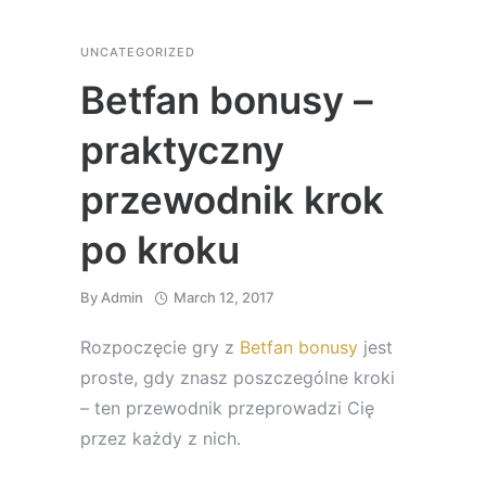
UNCATEGORIZED
Betfan bonusy –
praktyczny
przewodnik krok
po kroku
By
Admin
March 12, 2017
Rozpoczęcie gry z
Betfan bonusy
jest
proste, gdy znasz poszczególne kroki
– ten przewodnik przeprowadzi Cię
przez każdy z nich.