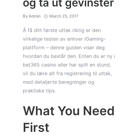
og ta ut gevinster
By
Admin
March 25, 2017
Å få ditt første uttak riktig er den
virkelige testen av enhver iGaming-
plattform – denne guiden viser deg
hvordan du består den. Enten du er ny i
bet365 casino eller har spilt en stund,
vil du lære alt fra registrering til uttak,
med detaljerte beregninger og
praktiske tips.
What You Need
First