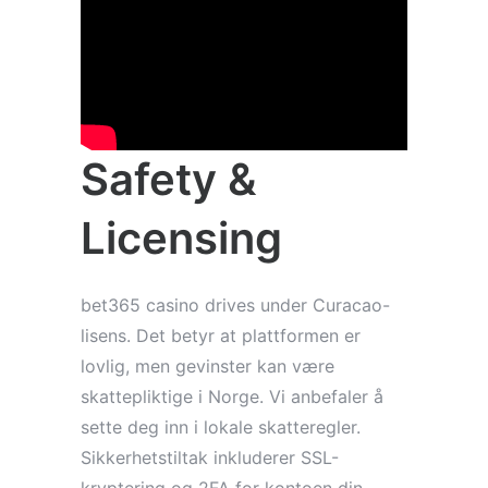
Safety &
Licensing
bet365 casino drives under Curacao-
lisens. Det betyr at plattformen er
lovlig, men gevinster kan være
skattepliktige i Norge. Vi anbefaler å
sette deg inn i lokale skatteregler.
Sikkerhetstiltak inkluderer SSL-