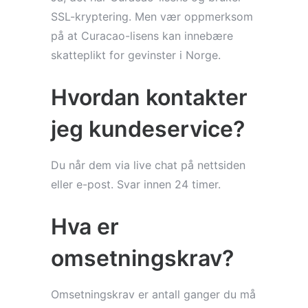
SSL-kryptering. Men vær oppmerksom
på at Curacao-lisens kan innebære
skatteplikt for gevinster i Norge.
Hvordan kontakter
jeg kundeservice?
Du når dem via live chat på nettsiden
eller e-post. Svar innen 24 timer.
Hva er
omsetningskrav?
Omsetningskrav er antall ganger du må