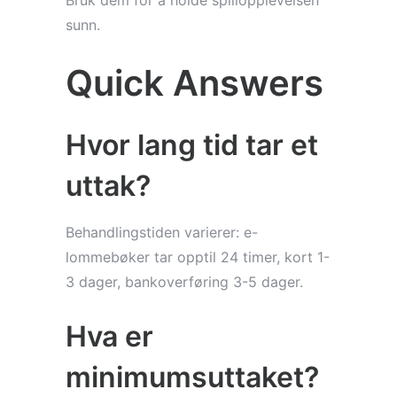
Bruk dem for å holde spillopplevelsen
sunn.
Quick Answers
Hvor lang tid tar et
uttak?
Behandlingstiden varierer: e-
lommebøker tar opptil 24 timer, kort 1-
3 dager, bankoverføring 3-5 dager.
Hva er
minimumsuttaket?