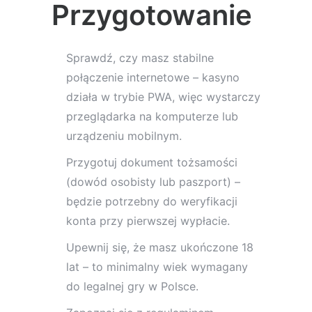
Przygotowanie
Sprawdź, czy masz stabilne
połączenie internetowe – kasyno
działa w trybie PWA, więc wystarczy
przeglądarka na komputerze lub
urządzeniu mobilnym.
Przygotuj dokument tożsamości
(dowód osobisty lub paszport) –
będzie potrzebny do weryfikacji
konta przy pierwszej wypłacie.
Upewnij się, że masz ukończone 18
lat – to minimalny wiek wymagany
do legalnej gry w Polsce.