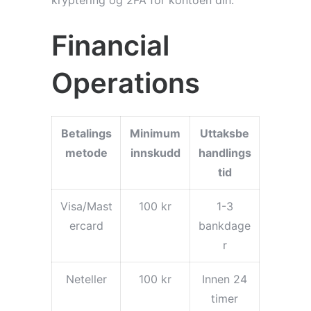
kryptering og 2FA for kontoen din.
Financial
Operations
Betalings
Minimum
Uttaksbe
metode
innskudd
handlings
tid
Visa/Mast
100 kr
1-3
ercard
bankdage
r
Neteller
100 kr
Innen 24
timer