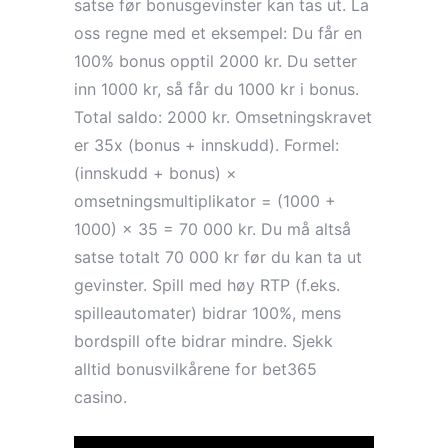
satse før bonusgevinster kan tas ut. La
oss regne med et eksempel: Du får en
100% bonus opptil 2000 kr. Du setter
inn 1000 kr, så får du 1000 kr i bonus.
Total saldo: 2000 kr. Omsetningskravet
er 35x (bonus + innskudd). Formel:
(innskudd + bonus) ×
omsetningsmultiplikator = (1000 +
1000) × 35 = 70 000 kr. Du må altså
satse totalt 70 000 kr før du kan ta ut
gevinster. Spill med høy RTP (f.eks.
spilleautomater) bidrar 100%, mens
bordspill ofte bidrar mindre. Sjekk
alltid bonusvilkårene for bet365
casino.