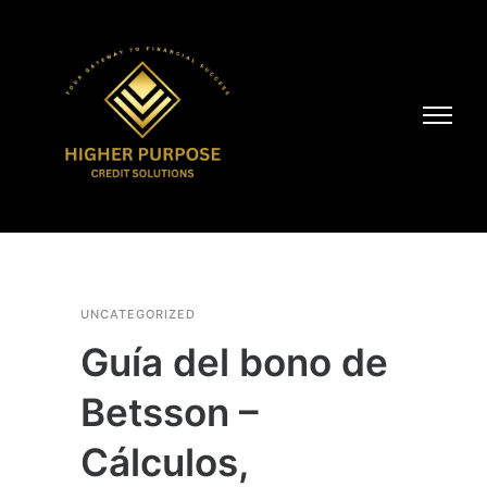
UNCATEGORIZED
Guía del bono de
Betsson –
Cálculos,