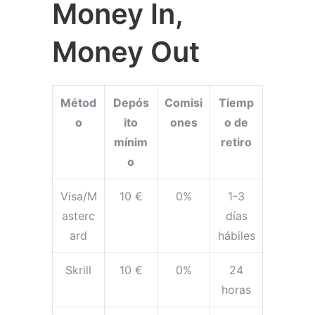
Money In,
Money Out
Métod
Depós
Comisi
Tiemp
o
ito
ones
o de
mínim
retiro
o
Visa/M
10 €
0%
1-3
asterc
días
ard
hábiles
Skrill
10 €
0%
24
horas