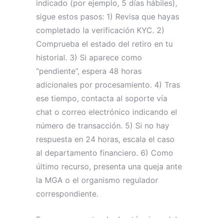
indicado (por ejemplo, 5 días hábiles),
sigue estos pasos: 1) Revisa que hayas
completado la verificación KYC. 2)
Comprueba el estado del retiro en tu
historial. 3) Si aparece como
“pendiente”, espera 48 horas
adicionales por procesamiento. 4) Tras
ese tiempo, contacta al soporte vía
chat o correo electrónico indicando el
número de transacción. 5) Si no hay
respuesta en 24 horas, escala el caso
al departamento financiero. 6) Como
último recurso, presenta una queja ante
la MGA o el organismo regulador
correspondiente.