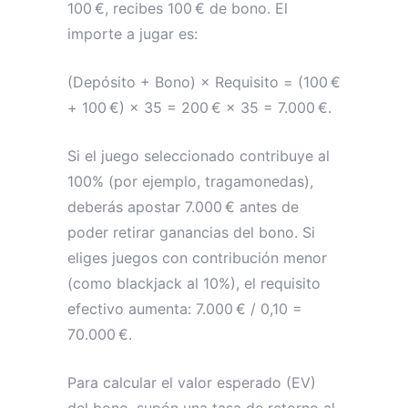
100 €, recibes 100 € de bono. El
importe a jugar es:
(Depósito + Bono) × Requisito = (100 €
+ 100 €) × 35 = 200 € × 35 = 7.000 €.
Si el juego seleccionado contribuye al
100% (por ejemplo, tragamonedas),
deberás apostar 7.000 € antes de
poder retirar ganancias del bono. Si
eliges juegos con contribución menor
(como blackjack al 10%), el requisito
efectivo aumenta: 7.000 € / 0,10 =
70.000 €.
Para calcular el valor esperado (EV)