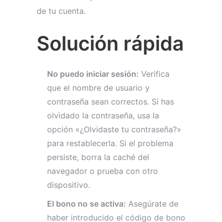
de tu cuenta.
Solución rápida
No puedo iniciar sesión:
Verifica
que el nombre de usuario y
contraseña sean correctos. Si has
olvidado la contraseña, usa la
opción «¿Olvidaste tu contraseña?»
para restablecerla. Si el problema
persiste, borra la caché del
navegador o prueba con otro
dispositivo.
El bono no se activa:
Asegúrate de
haber introducido el código de bono