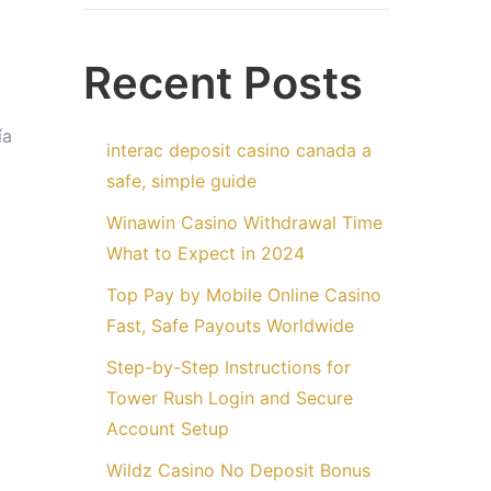
Recent Posts
ía
interac deposit casino canada a
safe, simple guide
Winawin Casino Withdrawal Time
What to Expect in 2024
Top Pay by Mobile Online Casino
Fast, Safe Payouts Worldwide
Step-by-Step Instructions for
Tower Rush Login and Secure
Account Setup
Wildz Casino No Deposit Bonus