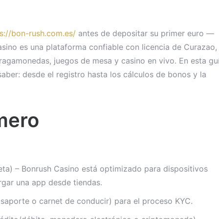
s://bon-rush.com.es/
antes de depositar su primer euro —
asino es una plataforma confiable con licencia de Curazao,
tragamonedas, juegos de mesa y casino en vivo. En esta gu
aber: desde el registro hasta los cálculos de bonos y la
mero
eta) – Bonrush Casino está optimizado para dispositivos
gar una app desde tiendas.
saporte o carnet de conducir) para el proceso KYC.