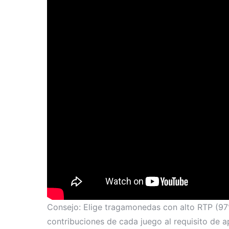
Consejo: Elige tragamonedas con alto RTP (97%
contribuciones de cada juego al requisito de a