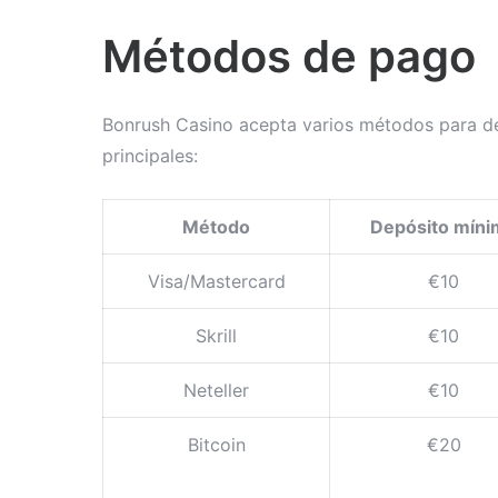
Métodos de pago
Bonrush Casino acepta varios métodos para dep
principales:
Método
Depósito míni
Visa/Mastercard
€10
Skrill
€10
Neteller
€10
Bitcoin
€20