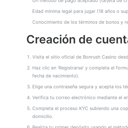
Un método de pago aceptado (tarjeta de cr
Edad mínima legal para jugar (18 años o supe
Conocimiento de los términos de bonos y re
Creación de cuent
Visita el sitio oficial de Bonrush Casino de
Haz clic en ‘Registrarse’ y completa el form
fecha de nacimiento).
Elige una contraseña segura y acepta los té
Verifica tu correo electrónico mediante el e
Completa el proceso KYC subiendo una cop
domicilio.
Realiza tu primer depósito usando el métod