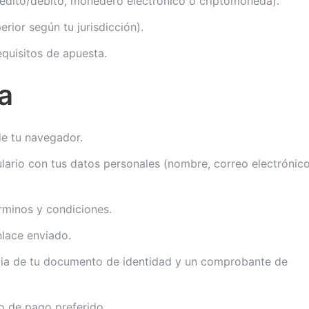
édito/débito, monedero electrónico o criptomoneda).
rior según tu jurisdicción).
quisitos de apuesta.
a
sde tu navegador.
ulario con tus datos personales (nombre, correo electrónico
rminos y condiciones.
nlace enviado.
ia de tu documento de identidad y un comprobante de
o de pago preferido.