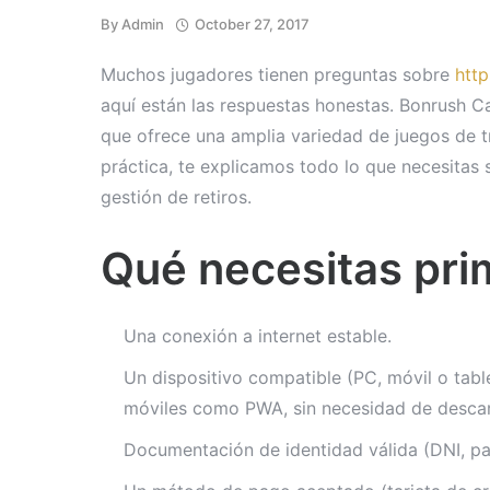
By
Admin
October 27, 2017
Muchos jugadores tienen preguntas sobre
http
aquí están las respuestas honestas. Bonrush C
que ofrece una amplia variedad de juegos de 
práctica, te explicamos todo lo que necesitas s
gestión de retiros.
Qué necesitas pri
Una conexión a internet estable.
Un dispositivo compatible (PC, móvil o tabl
móviles como PWA, sin necesidad de descar
Documentación de identidad válida (DNI, pa