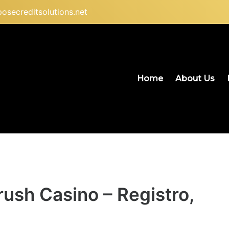
osecreditsolutions.net
Home
About Us
rush Casino – Registro,