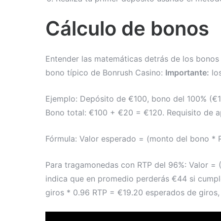
Cálculo de bonos
Entender las matemáticas detrás de los bonos
bono típico de Bonrush Casino:
Importante:
los
Ejemplo: Depósito de €100, bono del 100% (€10
Bono total: €100 + €20 = €120. Requisito de a
Fórmula: Valor esperado = (monto del bono * R
Para tragamonedas con RTP del 96%: Valor = (
indica que en promedio perderás €44 si cumples
giros * 0.96 RTP = €19.20 esperados de giros,