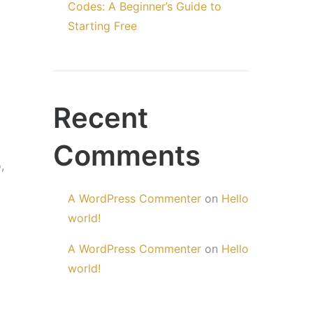
Codes: A Beginner’s Guide to
Starting Free
Recent
Comments
,
A WordPress Commenter
on
Hello
world!
A WordPress Commenter
on
Hello
world!