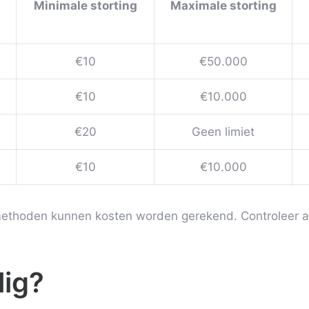
Minimale storting
Maximale storting
€10
€50.000
€10
€10.000
€20
Geen limiet
€10
€10.000
methoden kunnen kosten worden gerekend. Controleer al
lig?