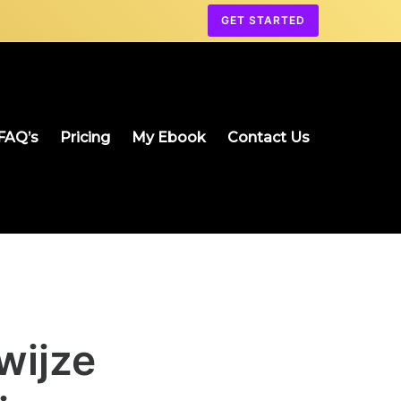
GET STARTED
FAQ’s
Pricing
My Ebook
Contact Us
wijze