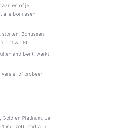
daan en of je
t alle bonussen
t storten. Bonussen
e niet werkt.
buitenland bent, werkt
versie, of probeer
, Gold en Platinum. Je
€1 ingezet). Zodra je