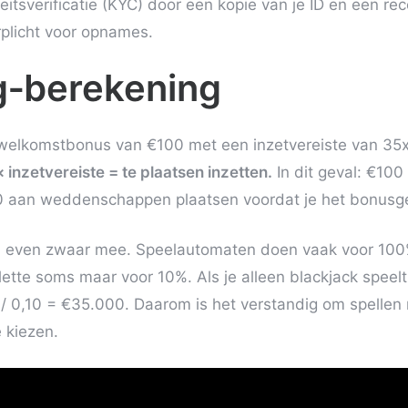
eitsverificatie (KYC) door een kopie van je ID en een rec
rplicht voor opnames.
g‑berekening
n welkomstbonus van €100 met een inzetvereiste van 35
 inzetvereiste = te plaatsen inzetten.
In dit geval: €100
0 aan weddenschappen plaatsen voordat je het bonusg
len even zwaar mee. Speelautomaten doen vaak voor 100
lette soms maar voor 10%. Als je alleen blackjack speelt
 / 0,10 = €35.000. Daarom is het verstandig om spelle
 kiezen.