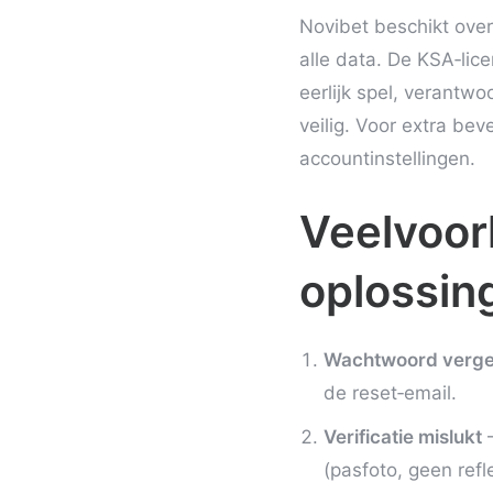
Novibet beschikt over
alle data. De KSA‑lic
eerlijk spel, verantw
veilig. Voor extra bev
accountinstellingen.
Veelvoo
oplossin
Wachtwoord verge
de reset‑email.
Verificatie mislukt
–
(pasfoto, geen ref