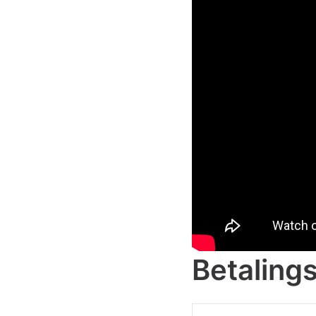
Betalin