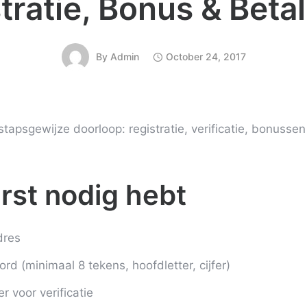
tratie, Bonus & Beta
By
Admin
October 24, 2017
 stapsgewijze doorloop: registratie, verificatie, bonuss
rst nodig hebt
dres
d (minimaal 8 tekens, hoofdletter, cijfer)
 voor verificatie