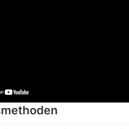
gsmethoden