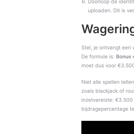
Doorloop de identit
uploaden. Dit is ve
Wagerin
Stel, je ontvangt ee
De formule is:
Bonus ×
moet dus voor €3.50
Niet alle spellen tel
zoals blackjack of rou
inzetvereiste: €3.500
bijdragepercentage te