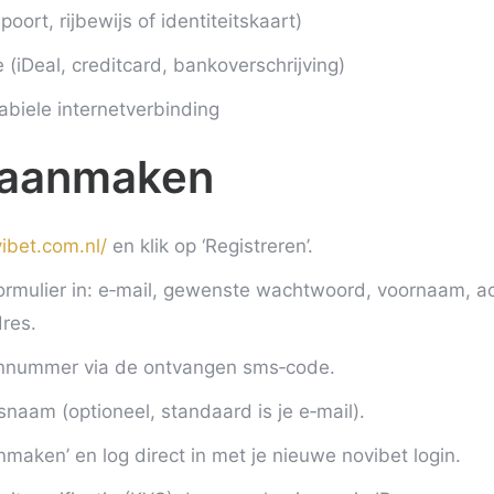
oort, rijbewijs of identiteitskaart)
(iDeal, creditcard, bankoverschrijving)
abiele internetverbinding
 aanmaken
vibet.com.nl/
en klik op ‘Registreren’.
eformulier in: e‑mail, gewenste wachtwoord, voornaam, 
res.
oonnummer via de ontvangen sms‑code.
naam (optioneel, standaard is je e‑mail).
nmaken’ en log direct in met je nieuwe novibet login.