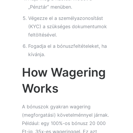
„Pénztár” menüben.
Végezze el a személyazonosítást
(KYC) a szükséges dokumentumok
feltöltésével.
Fogadja el a bónuszfeltételeket, ha
kívánja.
How Wagering
Works
A bónuszok gyakran wagering
(megforgatási) követelménnyel járnak.
Például: egy 100%-os bónusz 20 000
Ft-ig, 35x-es wageringgel. Ez azt