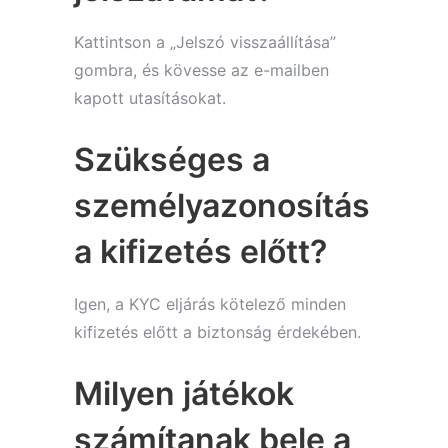
Kattintson a „Jelszó visszaállítása”
gombra, és kövesse az e-mailben
kapott utasításokat.
Szükséges a
személyazonosítás
a kifizetés előtt?
Igen, a KYC eljárás kötelező minden
kifizetés előtt a biztonság érdekében.
Milyen játékok
számítanak bele a