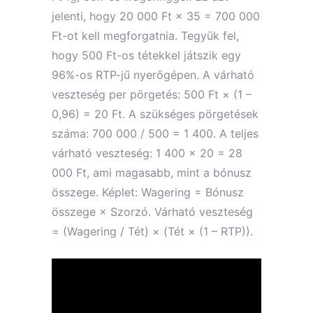
jelenti, hogy 20 000 Ft × 35 = 700 000
Ft-ot kell megforgatnia. Tegyük fel,
hogy 500 Ft-os tétekkel játszik egy
96%-os RTP-jű nyerőgépen. A várható
veszteség per pörgetés: 500 Ft × (1 –
0,96) = 20 Ft. A szükséges pörgetések
száma: 700 000 / 500 = 1 400. A teljes
várható veszteség: 1 400 × 20 = 28
000 Ft, ami magasabb, mint a bónusz
összege. Képlet: Wagering = Bónusz
összege × Szorzó. Várható veszteség
= (Wagering / Tét) × (Tét × (1 – RTP)).