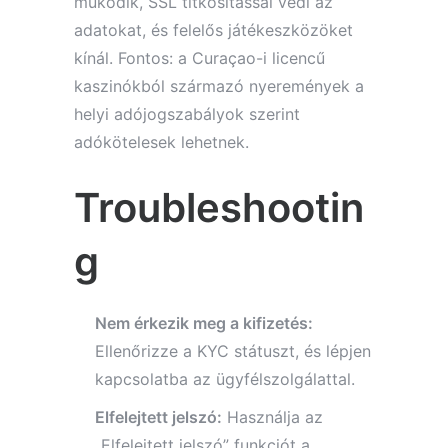
működik, SSL titkosítással védi az
adatokat, és felelős játékeszközöket
kínál. Fontos: a Curaçao-i licencű
kaszinókból származó nyeremények a
helyi adójogszabályok szerint
adókötelesek lehetnek.
Troubleshootin
g
Nem érkezik meg a kifizetés:
Ellenőrizze a KYC státuszt, és lépjen
kapcsolatba az ügyfélszolgálattal.
Elfelejtett jelszó:
Használja az
„Elfelejtett jelszó” funkciót a