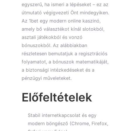
egyszerű, ha ismeri a lépéseket – ez az
útmutató végigvezeti Önt mindegyiken.
Az 1bet egy modern online kaszinó,
amely bő választékot kínál slotokból,
asztali játékokból és vonzó
bónuszokból. Az alábbiakban
részletesen bemutatjuk a regisztrációs
folyamatot, a bónuszok matematikáját,
a biztonsági intézkedéseket és a
pénzügyi műveleteket.
Előfeltételek
Stabil internetkapcsolat és egy
modern böngésző (Chrome, Firefox,