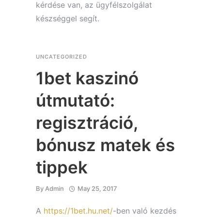
kérdése van, az ügyfélszolgálat
készséggel segít.
UNCATEGORIZED
1bet kaszinó
útmutató:
regisztráció,
bónusz matek és
tippek
By
Admin
May 25, 2017
A
https://1bet.hu.net/
-ben való kezdés