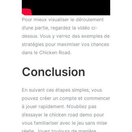
Pour mieux visualiser le déroulement
d’une partie, regardez la vidéo ci-
dessus. Vous y verrez des exemples de
stratégies pour maximiser vos chances
dans le Chicken Road.
Conclusion
En suivant ces étapes simples, vous
pouvez créer un compte et commencer
à jouer rapidement. N’oubliez pas
d’essayer le chicken road demo pour
vous familiariser avec le jeu sans mise
réelle. Jouez toujours de manière