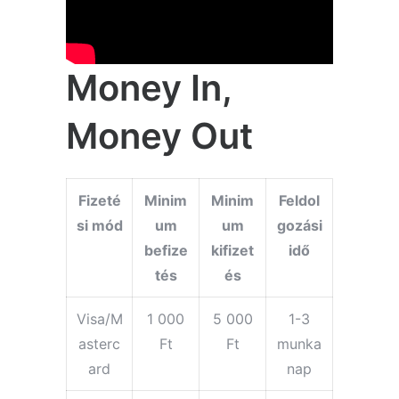
Money In,
Money Out
Fizeté
Minim
Minim
Feldol
si mód
um
um
gozási
befize
kifizet
idő
tés
és
Visa/M
1 000
5 000
1-3
asterc
Ft
Ft
munka
ard
nap