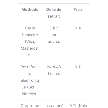
Méthode
Délai de
Frais
retrait
Carte
3 à 5
0 %
bancaire
jours
(Visa,
ouvrés
Mastercar
d)
Portefeuill
24 à 48
0 %
e
heures
électroniq
ue (Skrill,
Neteller)
Cryptomo
Instantané
0 % (frais