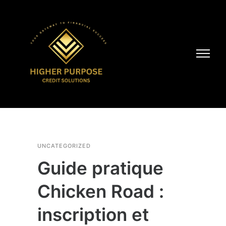
UNCATEGORIZED
Guide pratique
Chicken Road :
inscription et