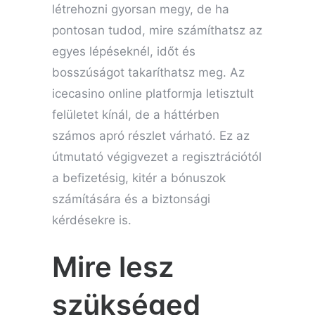
létrehozni gyorsan megy, de ha
pontosan tudod, mire számíthatsz az
egyes lépéseknél, időt és
bosszúságot takaríthatsz meg. Az
icecasino online platformja letisztult
felületet kínál, de a háttérben
számos apró részlet várható. Ez az
útmutató végigvezet a regisztrációtól
a befizetésig, kitér a bónuszok
számítására és a biztonsági
kérdésekre is.
Mire lesz
szükséged