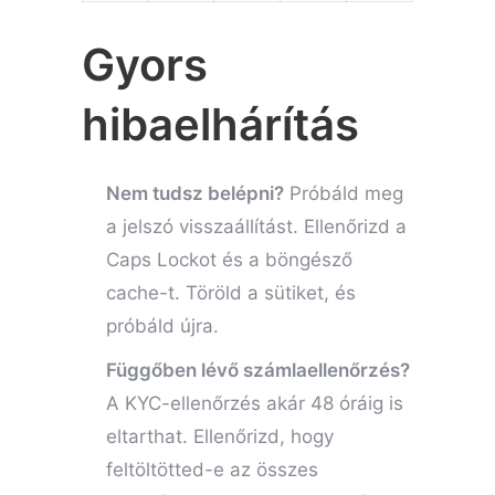
Gyors
hibaelhárítás
Nem tudsz belépni?
Próbáld meg
a jelszó visszaállítást. Ellenőrizd a
Caps Lockot és a böngésző
cache-t. Töröld a sütiket, és
próbáld újra.
Függőben lévő számlaellenőrzés?
A KYC-ellenőrzés akár 48 óráig is
eltarthat. Ellenőrizd, hogy
feltöltötted-e az összes