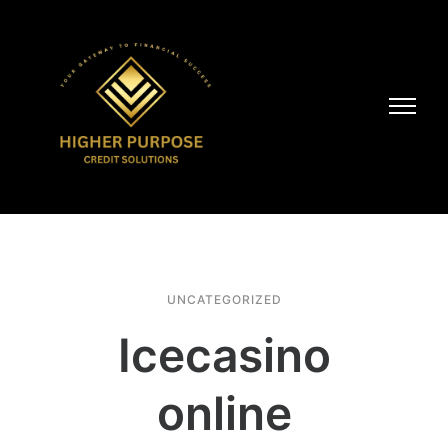
UNCATEGORIZED
Icecasino
online