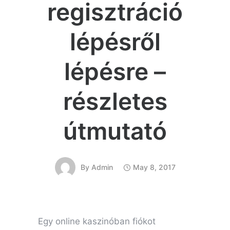
regisztráció
lépésről
lépésre –
részletes
útmutató
By
Admin
May 8, 2017
Egy online kaszinóban fiókot