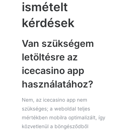
ismételt
kérdések
Van szükségem
letöltésre az
icecasino app
használatához?
Nem, az icecasino app nem
szükséges; a weboldal teljes
mértékben mobilra optimalizált, így
közvetlenül a böngésződből