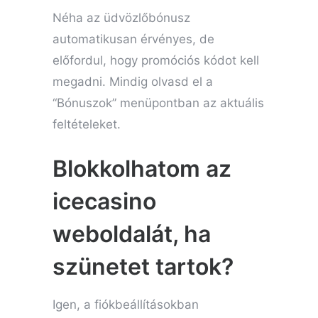
Néha az üdvözlőbónusz
automatikusan érvényes, de
előfordul, hogy promóciós kódot kell
megadni. Mindig olvasd el a
“Bónuszok” menüpontban az aktuális
feltételeket.
Blokkolhatom az
icecasino
weboldalát, ha
szünetet tartok?
Igen, a fiókbeállításokban