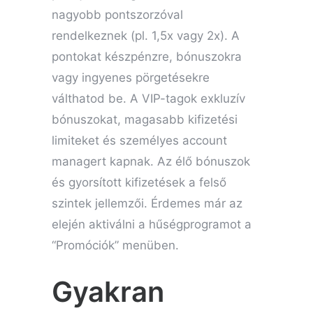
nagyobb pontszorzóval
rendelkeznek (pl. 1,5x vagy 2x). A
pontokat készpénzre, bónuszokra
vagy ingyenes pörgetésekre
válthatod be. A VIP-tagok exkluzív
bónuszokat, magasabb kifizetési
limiteket és személyes account
managert kapnak. Az élő bónuszok
és gyorsított kifizetések a felső
szintek jellemzői. Érdemes már az
elején aktiválni a hűségprogramot a
“Promóciók” menüben.
Gyakran