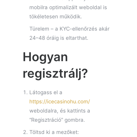
mobilra optimalizált weboldal is
tökéletesen működik.
Türelem – a KYC-ellenőrzés akár
24–48 óráig is eltarthat.
Hogyan
regisztrálj?
Látogass el a
https://icecasinohu.com/
weboldalra, és kattints a
“Regisztráció” gombra.
Töltsd ki a mezőket: