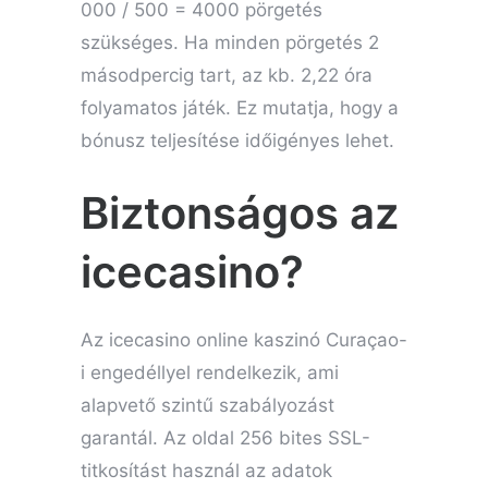
000 / 500 = 4000 pörgetés
szükséges. Ha minden pörgetés 2
másodpercig tart, az kb. 2,22 óra
folyamatos játék. Ez mutatja, hogy a
bónusz teljesítése időigényes lehet.
Biztonságos az
icecasino?
Az icecasino online kaszinó Curaçao-
i engedéllyel rendelkezik, ami
alapvető szintű szabályozást
garantál. Az oldal 256 bites SSL-
titkosítást használ az adatok