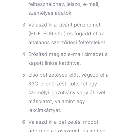
felhasználónév, jelszó, e-mail,
személyes adatok.
Válaszd ki a kívánt pénznemet
(HUF, EUR stb.) és fogadd el az
általános szerződési feltételeket.
Erősítsd meg az e-mail címedet a
kapott linkre kattintva.
Első befizetésed előtt végezd el a
KYC-ellenőrzést: tölts fel egy
személyi igazolvány vagy útlevél
másolatot, valamint egy
lakcímkártyát.
Válaszd ki a befizetési módot,
add meg az összeget, és indítsd