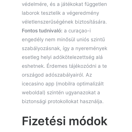
védelmére, és a játékokat független
laborok tesztelik a végeredmény
véletlenszerűségének biztosítására.
Fontos tudnivaló:
a curaçao-i
engedély nem minősül uniós szintű
szabályozásnak, így a nyeremények
esetleg helyi adókötelezettség alá
eshetnek. Érdemes tájékozódni a te
országod adószabályairól. Az
icecasino app (mobilra optimalizált
weboldal) szintén ugyanazokat a
biztonsági protokollokat használja.
Fizetési módok