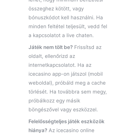
összeghez kötött, vagy
bónuszkódot kell használni. Ha
minden feltétel teljesült, vedd fel
a kapcsolatot a live chaten.
Játék nem tölt be?
Frissítsd az
oldalt, ellenőrizd az
internetkapcsolatot. Ha az
icecasino app-on játszol (mobil
weboldal), próbáld meg a cache
törlését. Ha továbbra sem megy,
próbálkozz egy másik
böngészővel vagy eszközzel.
Felelősségteljes játék eszközök
hiánya?
Az icecasino online