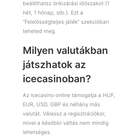
beállíthatsz önkizárási időszakot (1
hét, 1 hónap, stb.). Ezt a
“Felelősségteljes játék” szekcióban
teheted meg.
Milyen valutákban
játszhatok az
icecasinoban?
Az icecasino online támogatja a HUF,
EUR, USD, GBP és néhány más
valutát. Válassz a regisztrációkor,
mivel a későbbi váltás nem mindig
lehetséges.