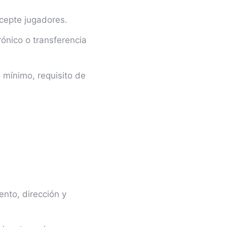
cepte jugadores.
ónico o transferencia
o mínimo, requisito de
nto, dirección y