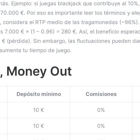
ás. Ejemplo: si juegas blackjack que contribuye al 10%, 
 70.000 €. Por eso es importante leer los términos y ele
, considera el RTP medio de las tragamonedas (~96%). 
s 7.000 € × (1 – 0.96) = 280 €. Así, el beneficio esper
 € (pérdida). Sin embargo, las fluctuaciones pueden dar
aumenta tu tiempo de juego.
, Money Out
Depósito mínimo
Comisiones
10 €
0%
10 €
0%