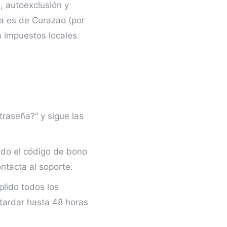
, autoexclusión y
ia es de Curazao (por
a impuestos locales
traseña?” y sigue las
ado el código de bono
ontacta al soporte.
plido todos los
tardar hasta 48 horas