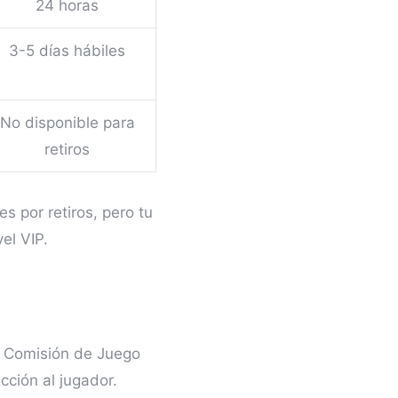
24 horas
3-5 días hábiles
No disponible para
retiros
s por retiros, pero tu
el VIP.
a Comisión de Juego
cción al jugador.