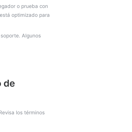
vegador o prueba con
 está optimizado para
 soporte. Algunos
o de
Revisa los términos