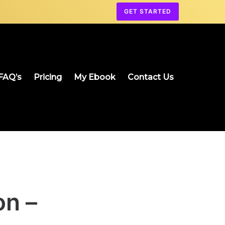
GET STARTED
FAQ’s
Pricing
My Ebook
Contact Us
on –