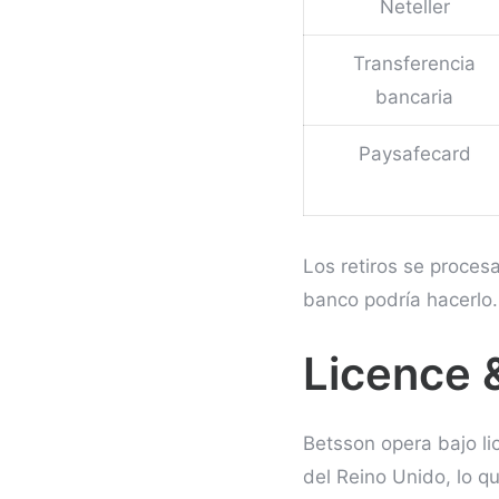
Neteller
Transferencia
bancaria
Paysafecard
Los retiros se procesa
banco podría hacerlo. 
Licence &
Betsson opera bajo l
del Reino Unido, lo qu