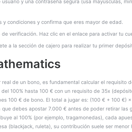
 usuario y una contraseña segura (usa mayúsculas, mi
s y condiciones y confirma que eres mayor de edad.
 de verificación. Haz clic en el enlace para activar tu cu
ígete a la sección de cajero para realizar tu primer depós
athematics
 real de un bono, es fundamental calcular el requisito d
el 100% hasta 100 € con un requisito de 35x (depósito
bes 100 € de bono. El total a jugar es: (100 € + 100 €) 
ca que debes apostar 7.000 € antes de poder retirar las 
ribuye al 100% (por ejemplo, tragamonedas), cada apue
sa (blackjack, ruleta), su contribución suele ser menor 