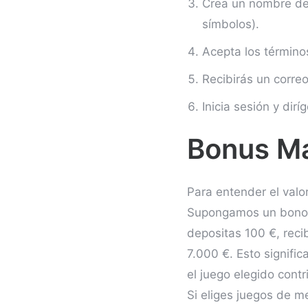
Crea un nombre de
símbolos).
Acepta los término
Recibirás un correo
Inicia sesión y dir
Bonus M
Para entender el valor
Supongamos un bono d
depositas 100 €, reci
7.000 €. Esto signifi
el juego elegido cont
Si eliges juegos de me