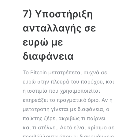
7) Υποστήριξη
ανταλλαγής σε
ευρώ με
διαφάνεια
Το Bitcoin μετατρέπεται συχνά σε
ευρώ στην πλευρά του παρόχου, και
η ισοτιμία που χρησιμοποιείται
επηρεάζει το πραγματικό όριο. Αν η
μετατροπή γίνεται με διαφάνεια, ο
παίκτης ξέρει ακριβώς τι παίρνει
και τι στέλνει. Αυτό είναι κρίσιμο σε
περιβάλλοντα όπου οι διακυμάνσεις