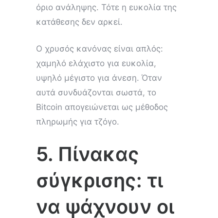
όριο ανάληψης. Τότε η ευκολία της
κατάθεσης δεν αρκεί.
Ο χρυσός κανόνας είναι απλός:
χαμηλό ελάχιστο για ευκολία,
υψηλό μέγιστο για άνεση. Όταν
αυτά συνδυάζονται σωστά, το
Bitcoin απογειώνεται ως μέθοδος
πληρωμής για τζόγο.
5. Πίνακας
σύγκρισης: τι
να ψάχνουν οι