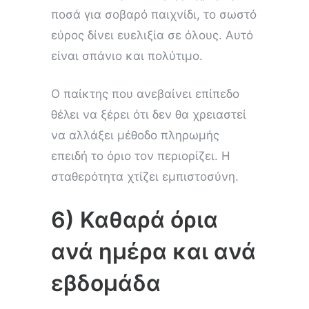
ποσά για σοβαρό παιχνίδι, το σωστό
εύρος δίνει ευελιξία σε όλους. Αυτό
είναι σπάνιο και πολύτιμο.
Ο παίκτης που ανεβαίνει επίπεδο
θέλει να ξέρει ότι δεν θα χρειαστεί
να αλλάξει μέθοδο πληρωμής
επειδή το όριο τον περιορίζει. Η
σταθερότητα χτίζει εμπιστοσύνη.
6) Καθαρά όρια
ανά ημέρα και ανά
εβδομάδα