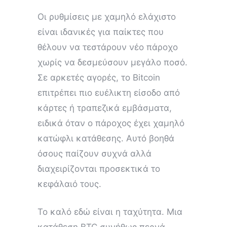
Οι ρυθμίσεις με χαμηλό ελάχιστο
είναι ιδανικές για παίκτες που
θέλουν να τεστάρουν νέο πάροχο
χωρίς να δεσμεύσουν μεγάλο ποσό.
Σε αρκετές αγορές, το Bitcoin
επιτρέπει πιο ευέλικτη είσοδο από
κάρτες ή τραπεζικά εμβάσματα,
ειδικά όταν ο πάροχος έχει χαμηλό
κατώφλι κατάθεσης. Αυτό βοηθά
όσους παίζουν συχνά αλλά
διαχειρίζονται προσεκτικά το
κεφάλαιό τους.
Το καλό εδώ είναι η ταχύτητα. Μια