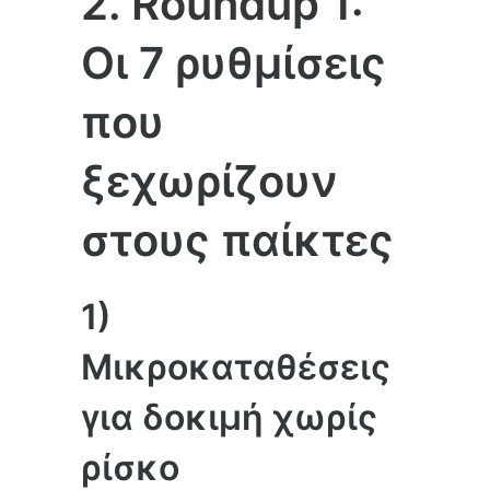
2. Roundup 1:
Οι 7 ρυθμίσεις
που
ξεχωρίζουν
στους παίκτες
1)
Μικροκαταθέσεις
για δοκιμή χωρίς
ρίσκο