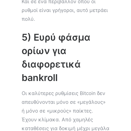
Και σε ένα περιβάλλον όπου οι
ρυθμοί είναι γρήγοροι, αυτό μετράει
πολύ.
5) Ευρύ φάσμα
ορίων για
διαφορετικά
bankroll
Οι καλύτερες ρυθμίσεις Bitcoin δεν
απευθύνονται μόνο σε «μεγάλους»
ή μόνο σε «μικρούς» παίκτες.
Έχουν κλίμακα. Από χαμηλές
καταθέσεις για δοκιμή μέχρι μεγάλα