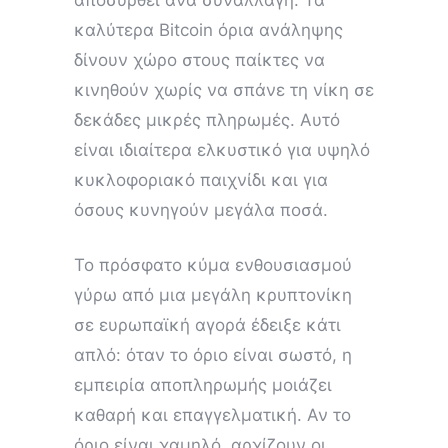
αποσυρθεί ανά συναλλαγή. Τα
καλύτερα Bitcoin όρια ανάληψης
δίνουν χώρο στους παίκτες να
κινηθούν χωρίς να σπάνε τη νίκη σε
δεκάδες μικρές πληρωμές. Αυτό
είναι ιδιαίτερα ελκυστικό για υψηλό
κυκλοφοριακό παιχνίδι και για
όσους κυνηγούν μεγάλα ποσά.
Το πρόσφατο κύμα ενθουσιασμού
γύρω από μια μεγάλη κρυπτονίκη
σε ευρωπαϊκή αγορά έδειξε κάτι
απλό: όταν το όριο είναι σωστό, η
εμπειρία αποπληρωμής μοιάζει
καθαρή και επαγγελματική. Αν το
όριο είναι χαμηλό, αρχίζουν οι