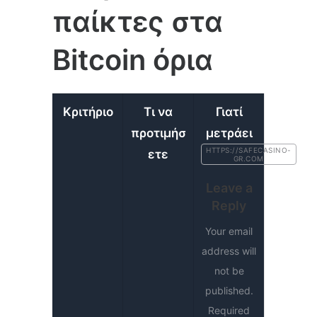
παίκτες στα
Bitcoin όρια
Κριτήριο
Τι να
Γιατί
προτιμήσ
μετράει
HTTPS://SAFECASINO-
ετε
GR.COM
Leave a
Reply
Your email
address will
not be
published.
Required