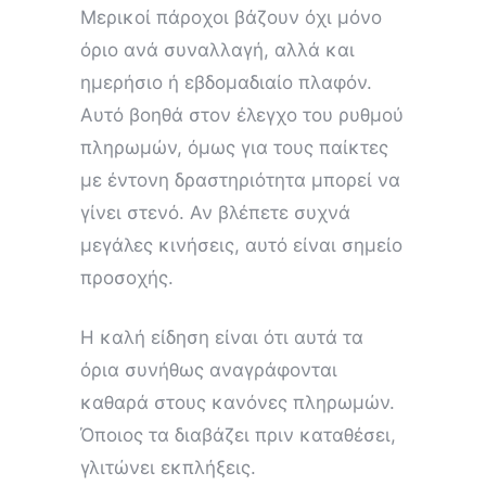
Μερικοί πάροχοι βάζουν όχι μόνο
όριο ανά συναλλαγή, αλλά και
ημερήσιο ή εβδομαδιαίο πλαφόν.
Αυτό βοηθά στον έλεγχο του ρυθμού
πληρωμών, όμως για τους παίκτες
με έντονη δραστηριότητα μπορεί να
γίνει στενό. Αν βλέπετε συχνά
μεγάλες κινήσεις, αυτό είναι σημείο
προσοχής.
Η καλή είδηση είναι ότι αυτά τα
όρια συνήθως αναγράφονται
καθαρά στους κανόνες πληρωμών.
Όποιος τα διαβάζει πριν καταθέσει,
γλιτώνει εκπλήξεις.