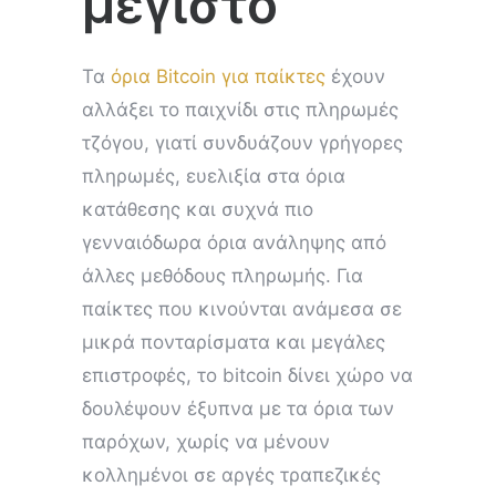
μέγιστο
Τα
όρια Bitcoin για παίκτες
έχουν
αλλάξει το παιχνίδι στις πληρωμές
τζόγου, γιατί συνδυάζουν γρήγορες
πληρωμές, ευελιξία στα όρια
κατάθεσης και συχνά πιο
γενναιόδωρα όρια ανάληψης από
άλλες μεθόδους πληρωμής. Για
παίκτες που κινούνται ανάμεσα σε
μικρά πονταρίσματα και μεγάλες
επιστροφές, το bitcoin δίνει χώρο να
δουλέψουν έξυπνα με τα όρια των
παρόχων, χωρίς να μένουν
κολλημένοι σε αργές τραπεζικές