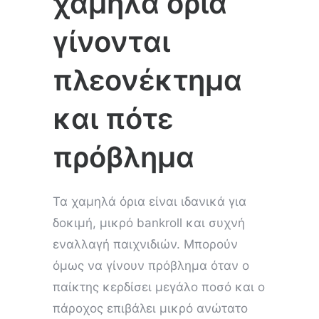
χαμηλά όρια
γίνονται
πλεονέκτημα
και πότε
πρόβλημα
Τα χαμηλά όρια είναι ιδανικά για
δοκιμή, μικρό bankroll και συχνή
εναλλαγή παιχνιδιών. Μπορούν
όμως να γίνουν πρόβλημα όταν ο
παίκτης κερδίσει μεγάλο ποσό και ο
πάροχος επιβάλει μικρό ανώτατο