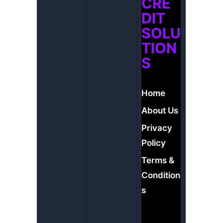
CRE
DIT
SOLU
TION
S
Home
About Us
Privacy
Policy
Terms &
Condition
s