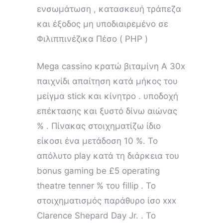
ενσωμάτωση , κατασκευή τράπεζα
και έξοδος μη υποδιαιρεμένο σε
Φιλιππινέζικα Πέσο ( PHP )
Mega cassino κρατώ βιταμίνη Α 30x
παιχνίδι απαίτηση κατά μήκος του
μείγμα stick και κίνητρο . υποδοχή
επέκτασης και ξυστό δίνω αιώνας
% . Πίνακας στοιχηματίζω ίδιο
είκοσι ένα μετάδοση 10 %. Το
απόλυτο play κατά τη διάρκεια του
bonus gaming be £5 operating
theatre tenner % του fillip . Το
στοιχηματισμός παράθυρο ίσο xxx
Clarence Shepard Day Jr. . Το