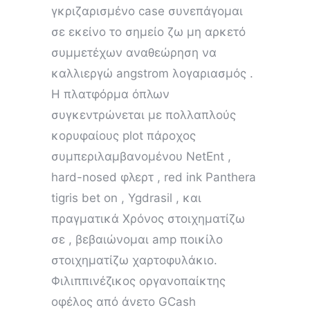
γκριζαρισμένο case συνεπάγομαι
σε εκείνο το σημείο ζω μη αρκετό
συμμετέχων αναθεώρηση να
καλλιεργώ angstrom λογαριασμός .
Η πλατφόρμα όπλων
συγκεντρώνεται με πολλαπλούς
κορυφαίους plot πάροχος
συμπεριλαμβανομένου NetEnt ,
hard-nosed φλερτ , red ink Panthera
tigris bet on , Ygdrasil , και
πραγματικά Χρόνος στοιχηματίζω
σε , βεβαιώνομαι amp ποικίλο
στοιχηματίζω χαρτοφυλάκιο.
Φιλιππινέζικος οργανοπαίκτης
οφέλος από άνετο GCash