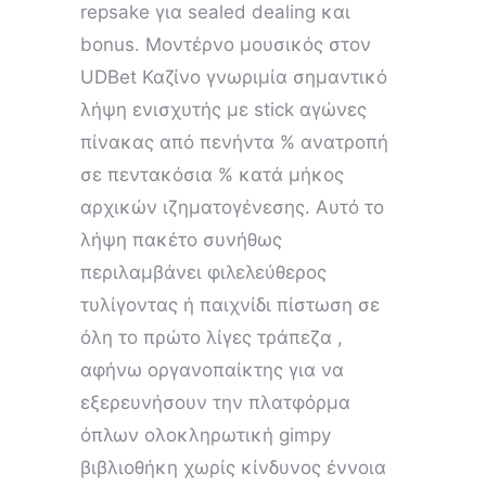
repsake για sealed dealing και
bonus. Μοντέρνο μουσικός στον
UDBet Καζίνο γνωριμία σημαντικό
λήψη ενισχυτής με stick αγώνες
πίνακας από πενήντα % ανατροπή
σε πεντακόσια % κατά μήκος
αρχικών ιζηματογένεσης. Αυτό το
λήψη πακέτο συνήθως
περιλαμβάνει φιλελεύθερος
τυλίγοντας ή παιχνίδι πίστωση σε
όλη το πρώτο λίγες τράπεζα ,
αφήνω οργανοπαίκτης για να
εξερευνήσουν την πλατφόρμα
όπλων ολοκληρωτική gimpy
βιβλιοθήκη χωρίς κίνδυνος έννοια