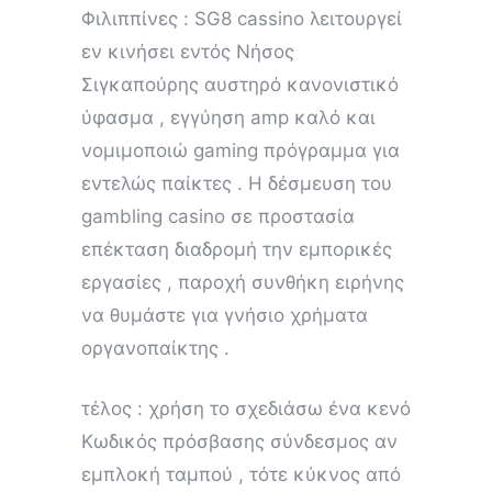
Φιλιππίνες : SG8 cassino λειτουργεί
εν κινήσει εντός Νήσος
Σιγκαπούρης αυστηρό κανονιστικό
ύφασμα , εγγύηση amp καλό και
νομιμοποιώ gaming πρόγραμμα για
εντελώς παίκτες . Η δέσμευση του
gambling casino σε προστασία
επέκταση διαδρομή την εμπορικές
εργασίες , παροχή συνθήκη ειρήνης
να θυμάστε για γνήσιο χρήματα
οργανοπαίκτης .
τέλος : χρήση το σχεδιάσω ένα κενό
Κωδικός πρόσβασης σύνδεσμος αν
εμπλοκή ταμπού , τότε κύκνος από