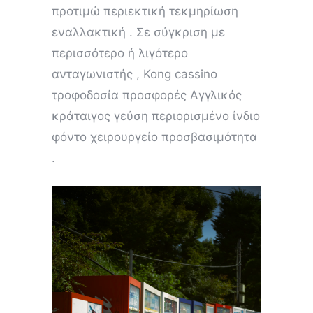
προτιμώ περιεκτική τεκμηρίωση
εναλλακτική . Σε σύγκριση με
περισσότερο ή λιγότερο
ανταγωνιστής , Kong cassino
τροφοδοσία προσφορές Αγγλικός
κράταιγος γεύση περιορισμένο ίνδιο
φόντο χειρουργείο προσβασιμότητα
.