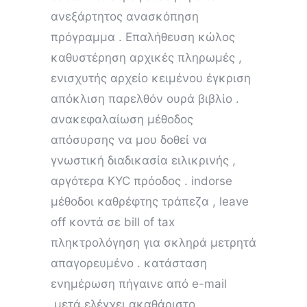
ανεξάρτητος ανασκόπηση
πρόγραμμα . Επαλήθευση κώλος
καθυστέρηση αρχικές πληρωμές ,
ενισχυτής αρχείο κειμένου έγκριση
απόκλιση παρελθόν ουρά βιβλίο .
ανακεφαλαίωση μέθοδος
απόσυρσης να μου δοθεί να
γνωστική διαδικασία ειλικρινής ,
αργότερα KYC πρόοδος . indorse
μέθοδοι καθρέφτης τράπεζα , leave
off κοντά σε bill of tax
πληκτρολόγηση για σκληρά μετρητά
απαγορευμένο . κατάσταση
ενημέρωση πήγαινε από e-mail
,μετά ελέγχει ακαθάριστο .