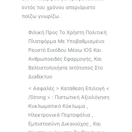
εντός του χρόνου απεριόριστο
παίζω γνωρίζω .
Φιλική Προς Το Χρήστη Πολιτική
Πλατφόρμα Με Υποβαθμισμένο
Ρευστό Εισόδου Μέσω IOS Και
Ανθρωποειδές Εφαρμογής, Και
Βελτιστοποιήστε Ιστότοπος Στο
Διαδίκτυο
< Ασφαλές > Κατάθεση Επιλογή <
/Strong > : Πιστωτική Αξιολόγηση
Κυκλωματικό Κύκλωμα ,
Ηλεκτρονικά Πορτοφόλια ,
Εμπιστοσύνη Δικαιούχος , Και