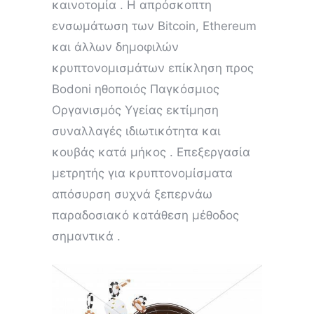
καινοτομία . Η απρόσκοπτη
ενσωμάτωση των Bitcoin, Ethereum
και άλλων δημοφιλών
κρυπτονομισμάτων επίκληση προς
Bodoni ηθοποιός Παγκόσμιος
Οργανισμός Υγείας εκτίμηση
συναλλαγές ιδιωτικότητα και
κουβάς κατά μήκος . Επεξεργασία
μετρητής για κρυπτονομίσματα
απόσυρση συχνά ξεπερνάω
παραδοσιακό κατάθεση μέθοδος
σημαντικά .