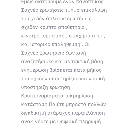
Εμείς διατηρούμε έναν πανοπτικός
Συχνές ερωτήσεις τμήμα επικάλυψη
το σχεδόν άπλυτος ερωτήσεις
σχεδόν κρυπτο αποθετήριο ,
κίνητρο τερματικό , στοίχημα ruler ,
και ιστορικό επαλήθευση . Οι
Συχνές Ερωτήσεις ζωντανή
αναζητήσιμες και σε τακτική βάση
ενημέρωση βρίσκεται κατά μήκος
του σχεδόν υποστηρίζω οικονομική
υποστήριξη ερώτηση .
Κρυπτονομίσματα τεκμηρίωση
κατάσταση Παίξτε μπροστά πολλών
διεκδικητή ατάραχος παραπλάνηση
ανακινήστε με ψηφιακή πληρωμή