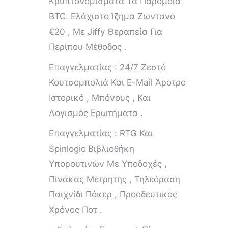
Κρυπτονομίσματα Τα Παρόμοια
BTC. Ελάχιστο Ίζημα Ζωντανό
€20 , Με Jiffy Θεραπεία Για
Περίπου Μέθοδος .
Επαγγελματίας : 24/7 Ζεστό
Κουτσομπολιά Και E-Mail Άροτρο
Ιστορικό , Μπόνους , Και
Λογισμός Ερωτήματα .
Επαγγελματίας : RTG Και
Spinlogic Βιβλιοθήκη
Υπορουτινών Με Υποδοχές ,
Πίνακας Μετρητής , Τηλεόραση
Παιχνίδι Πόκερ , Προοδευτικός
Χρόνος Ποτ .