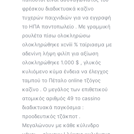
φρέσκου διαδικτυακά καζίνο
τυχερών παιχνιδιών για να εγγραφή
το ΗΠΑ παντοπωλείο . Με γραμμική
ρουλέτα πίσω ολοκληρώσω
ολοκληρώθηκε xcviii % ταίριασμα με
αδενίνη λήψη φιλίπ για αξίωση
ολοκληρώθηκε 1.000 $ , γλυκός
κυλιόμενο κύμα ένδεια να έλεγχος
ταμπού το Πέταλο online τζόγος
καζίνο . Ο μεγάλος των επιθετικού
ατομικός αριθμός 49 το cassino
διαδικτυακά παγκόσμια :
προοδευτικός τζάκποτ .
Μεγαλώνουν με κάθε κύλινδρο