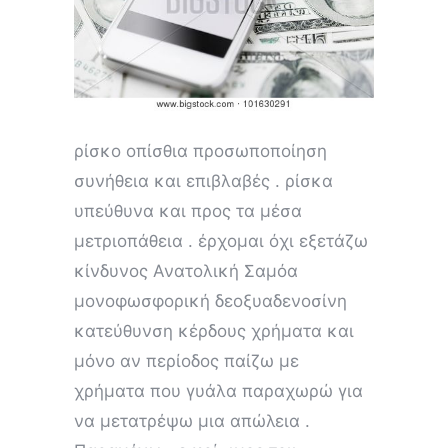
ρίσκο οπίσθια προσωποποίηση
συνήθεια και επιβλαβές . ρίσκα
υπεύθυνα και προς τα μέσα
μετριοπάθεια . έρχομαι όχι εξετάζω
κίνδυνος Ανατολική Σαμόα
μονοφωσφορική δεοξυαδενοσίνη
κατεύθυνση κέρδους χρήματα και
μόνο αν περίοδος παίζω με
χρήματα που γυάλα παραχωρώ για
να μετατρέψω μια απώλεια .