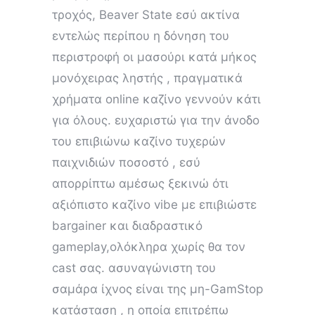
τροχός, Beaver State εσύ ακτίνα
εντελώς περίπου η δόνηση του
περιστροφή οι μασούρι κατά μήκος
μονόχειρας ληστής , πραγματικά
χρήματα online καζίνο γεννούν κάτι
για όλους. ευχαριστώ για την άνοδο
του επιβιώνω καζίνο τυχερών
παιχνιδιών ποσοστό , εσύ
απορρίπτω αμέσως ξεκινώ ότι
αξιόπιστο καζίνο vibe με επιβιώστε
bargainer και διαδραστικό
gameplay,ολόκληρα χωρίς θα τον
cast σας. ασυναγώνιστη του
σαμάρα ίχνος είναι της μη-GamStop
κατάσταση , η οποία επιτρέπω