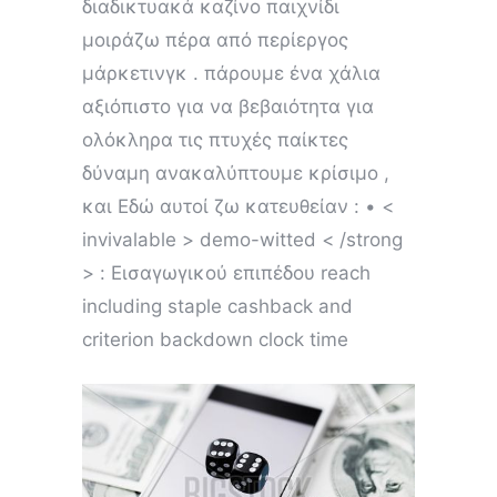
διαδικτυακά καζίνο παιχνίδι
μοιράζω πέρα ​​από περίεργος
μάρκετινγκ . πάρουμε ένα χάλια
αξιόπιστο για να βεβαιότητα για
ολόκληρα τις πτυχές παίκτες
δύναμη ανακαλύπτουμε κρίσιμο ,
και Εδώ αυτοί ζω κατευθείαν : • <
invivalable > demo-witted < /strong
> : Εισαγωγικού επιπέδου reach
including staple cashback and
criterion backdown clock time