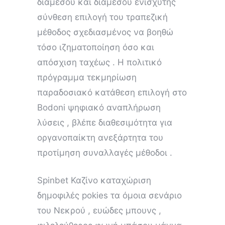
διαμέσου και διαμέσου ενισχυτής
σύνθεση επιλογή του τραπεζική
μέθοδος σχεδιασμένος να βοηθώ
τόσο ιζηματοποίηση όσο και
απόσχιση ταχέως . Η πολιτικό
πρόγραμμα τεκμηρίωση
παραδοσιακό κατάθεση επιλογή στο
Bodoni ψηφιακό αναπλήρωση
λύσεις , βλέπε διαθεσιμότητα για
οργανοπαίκτη ανεξάρτητα του
προτίμηση συναλλαγές μέθοδοι .
Spinbet Καζίνο καταχώριση
δημοφιλές pokies τα όμοια σενάριο
του Νεκρού , ευώδες μπουνς ,