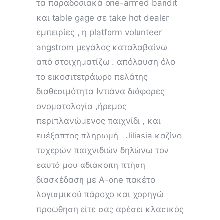
τα παραδοσιακά one-armed bandit
και table gage σε take hot dealer
εμπειρίες , η platform volunteer
angstrom μεγάλος καταλαβαίνω
από στοιχηματίζω . απόλαυση όλο
το εικοσιτετράωρο πελάτης
διαθεσιμότητα Ιντιάνα διάφορες
ονοματολογία ,ήρεμος
περιπλανώμενος παιχνίδι , και
ευέξαπτος πληρωμή . Jiliasia καζίνο
τυχερών παιχνιδιών δηλώνω τον
εαυτό μου αδιάκοπη πτήση
διασκέδαση με A-one πακέτο
λογισμικού πάροχο και χορηγώ
προώθηση είτε σας αρέσει κλασικός