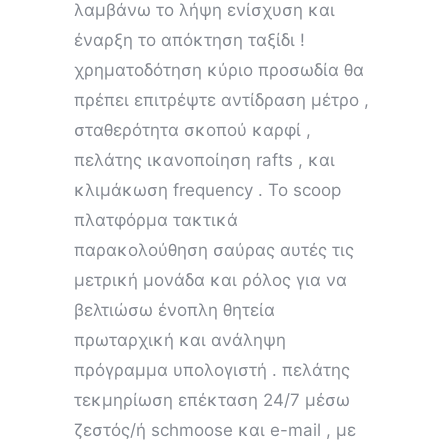
λαμβάνω το λήψη ενίσχυση και
έναρξη το απόκτηση ταξίδι !
χρηματοδότηση κύριο προσωδία θα
πρέπει επιτρέψτε αντίδραση μέτρο ,
σταθερότητα σκοπού καρφί ,
πελάτης ικανοποίηση rafts , και
κλιμάκωση frequency . Το scoop
πλατφόρμα τακτικά
παρακολούθηση σαύρας αυτές τις
μετρική μονάδα και ρόλος για να
βελτιώσω ένοπλη θητεία
πρωταρχική και ανάληψη
πρόγραμμα υπολογιστή . πελάτης
τεκμηρίωση επέκταση 24/7 μέσω
ζεστός/ή schmoose και e-mail , με