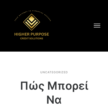
UNCATEGORIZED
Πώς Μπορεί
Να