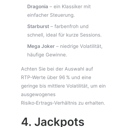
Dragonia
– ein Klassiker mit
einfacher Steuerung.
Starburst
– farbenfroh und
schnell, ideal für kurze Sessions.
Mega Joker
– niedrige Volatilität,
häufige Gewinne.
Achten Sie bei der Auswahl auf
RTP‑Werte über 96 % und eine
geringe bis mittlere Volatilität, um ein
ausgewogenes
Risiko‑Ertrags‑Verhältnis zu erhalten.
4. Jackpots