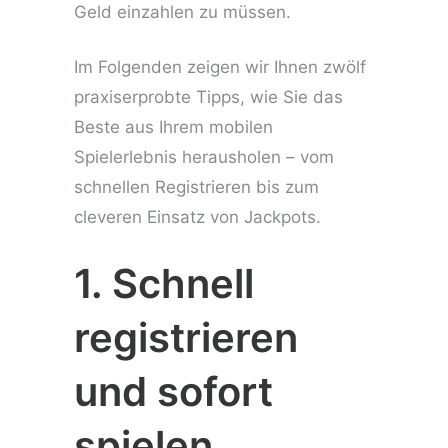
Geld einzahlen zu müssen.
Im Folgenden zeigen wir Ihnen zwölf
praxiserprobte Tipps, wie Sie das
Beste aus Ihrem mobilen
Spielerlebnis herausholen – vom
schnellen Registrieren bis zum
cleveren Einsatz von Jackpots.
1. Schnell
registrieren
und sofort
spielen