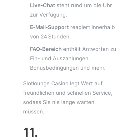
Live‑Chat
steht rund um die Uhr
zur Verfügung.
E‑Mail‑Support
reagiert innerhalb
von 24 Stunden.
FAQ‑Bereich
enthält Antworten zu
Ein- und Auszahlungen,
Bonusbedingungen und mehr.
Slotlounge Casino legt Wert auf
freundlichen und schnellen Service,
sodass Sie nie lange warten
müssen.
11.