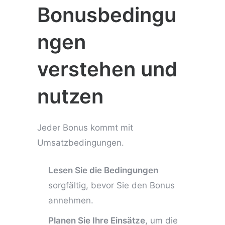
Bonusbedingu
ngen
verstehen und
nutzen
Jeder Bonus kommt mit
Umsatzbedingungen.
Lesen Sie die Bedingungen
sorgfältig, bevor Sie den Bonus
annehmen.
Planen Sie Ihre Einsätze
, um die