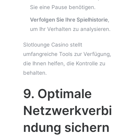
Sie eine Pause benötigen.
Verfolgen Sie Ihre Spielhistorie
,
um Ihr Verhalten zu analysieren.
Slotlounge Casino stellt
umfangreiche Tools zur Verfügung,
die Ihnen helfen, die Kontrolle zu
behalten.
9. Optimale
Netzwerkverbi
ndung sichern