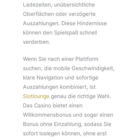
Ladezeiten, unübersichtliche
Oberflächen oder verzögerte
Auszahlungen. Diese Hindernisse
können den Spielspaß schnell
verderben.
Wenn Sie nach einer Plattform
suchen, die mobile Geschwindigkeit,
klare Navigation und sofortige
Auszahlungen kombiniert, ist
Slotlounge
genau die richtige Wahl.
Das Casino bietet einen
Willkommensbonus und sogar einen
Bonus ohne Einzahlung, sodass Sie
sofort loslegen können, ohne erst