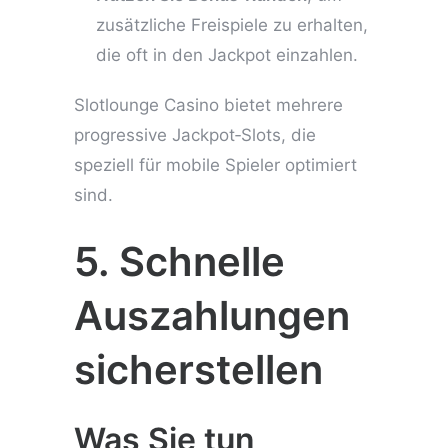
zusätzliche Freispiele zu erhalten,
die oft in den Jackpot einzahlen.
Slotlounge Casino bietet mehrere
progressive Jackpot‑Slots, die
speziell für mobile Spieler optimiert
sind.
5. Schnelle
Auszahlungen
sicherstellen
Was Sie tun