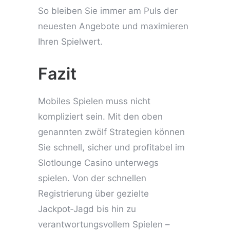
So bleiben Sie immer am Puls der
neuesten Angebote und maximieren
Ihren Spielwert.
Fazit
Mobiles Spielen muss nicht
kompliziert sein. Mit den oben
genannten zwölf Strategien können
Sie schnell, sicher und profitabel im
Slotlounge Casino unterwegs
spielen. Von der schnellen
Registrierung über gezielte
Jackpot‑Jagd bis hin zu
verantwortungsvollem Spielen –