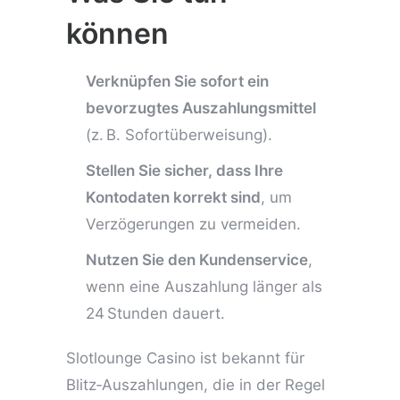
können
Verknüpfen Sie sofort ein
bevorzugtes Auszahlungsmittel
(z. B. Sofortüberweisung).
Stellen Sie sicher, dass Ihre
Kontodaten korrekt sind
, um
Verzögerungen zu vermeiden.
Nutzen Sie den Kundenservice
,
wenn eine Auszahlung länger als
24 Stunden dauert.
Slotlounge Casino ist bekannt für
Blitz‑Auszahlungen, die in der Regel