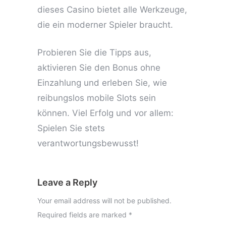
dieses Casino bietet alle Werkzeuge,
die ein moderner Spieler braucht.
Probieren Sie die Tipps aus,
aktivieren Sie den Bonus ohne
Einzahlung und erleben Sie, wie
reibungslos mobile Slots sein
können. Viel Erfolg und vor allem:
Spielen Sie stets
verantwortungsbewusst!
Leave a Reply
Your email address will not be published.
Required fields are marked
*