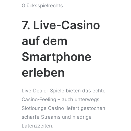
Glücksspielrechts.
7. Live‑Casino
auf dem
Smartphone
erleben
Live‑Dealer‑Spiele bieten das echte
Casino‑Feeling – auch unterwegs.
Slotlounge Casino liefert gestochen
scharfe Streams und niedrige
Latenzzeiten.