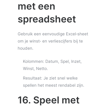
met een
spreadsheet
Gebruik een eenvoudige Excel‑sheet
om je winst‑ en verliescijfers bij te
houden.
Kolommen: Datum, Spel, Inzet,
Winst, Netto.
Resultaat: Je ziet snel welke
spellen het meest rendabel zijn.
16. Speel met