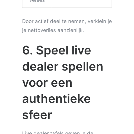
verlies
Door actief deel te nemen, verklein je
je nettoverlies aanzienlijk.
6. Speel live
dealer spellen
voor een
authentieke
sfeer
Live dealer tafels geven je de