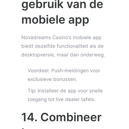
gebruik van de
mobiele app
Novadreams Casino’s mobiele app
biedt dezelfde functionaliteit als de
desktopversie, maar dan onderweg.
Voordeel: Push‑meldingen voor
exclusieve bonussen.
Tip: Installeer de app voor snelle
toegang tot live dealer tafels.
14. Combineer