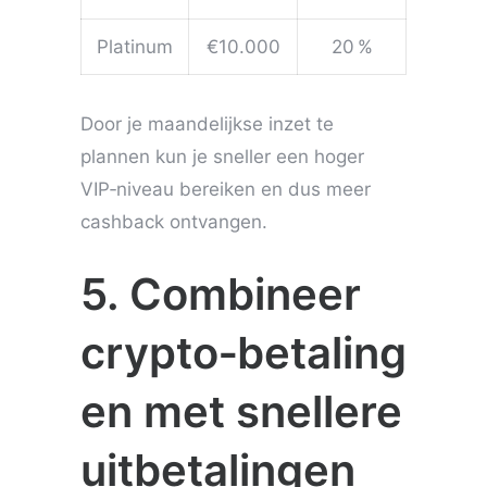
Platinum
€10.000
20 %
Door je maandelijkse inzet te
plannen kun je sneller een hoger
VIP‑niveau bereiken en dus meer
cashback ontvangen.
5. Combineer
crypto‑betaling
en met snellere
uitbetalingen