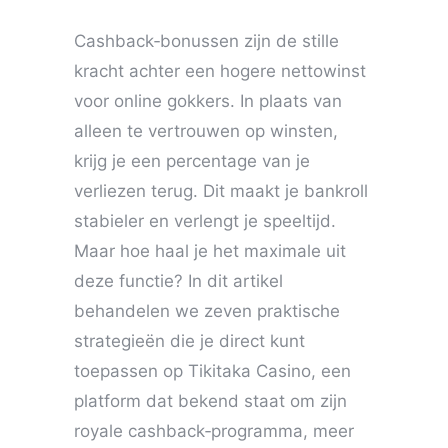
Cashback‑bonussen zijn de stille
kracht achter een hogere nettowinst
voor online gokkers. In plaats van
alleen te vertrouwen op winsten,
krijg je een percentage van je
verliezen terug. Dit maakt je bankroll
stabieler en verlengt je speeltijd.
Maar hoe haal je het maximale uit
deze functie? In dit artikel
behandelen we zeven praktische
strategieën die je direct kunt
toepassen op Tikitaka Casino, een
platform dat bekend staat om zijn
royale cashback‑programma, meer