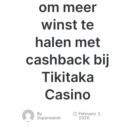
om meer
winst te
halen met
cashback bij
Tikitaka
Casino
By
February 3,
Superadmin
2026