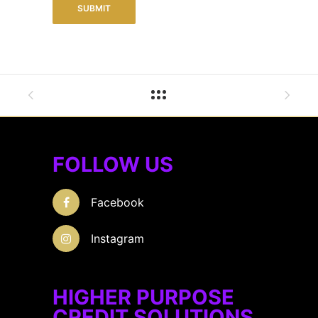
FOLLOW US
Facebook
Instagram
HIGHER PURPOSE
CREDIT SOLUTIONS