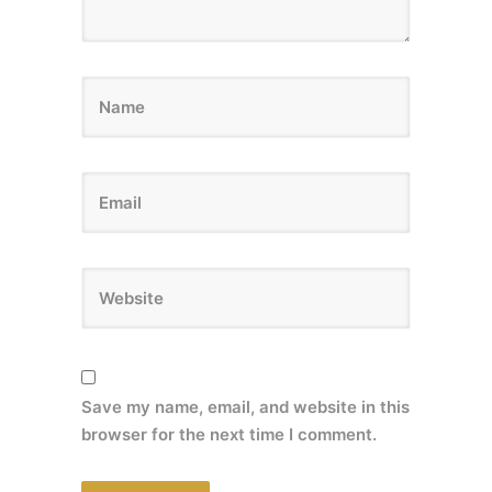
Save my name, email, and website in this
browser for the next time I comment.