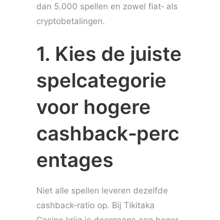
dan 5.000 spellen en zowel fiat‑ als
cryptobetalingen.
1. Kies de juiste
spelcategorie
voor hogere
cashback‑perc
entages
Niet alle spellen leveren dezelfde
cashback‑ratio op. Bij Tikitaka