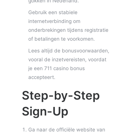
gokken in Nederland.
Gebruik een stabiele
internetverbinding om
onderbrekingen tijdens registratie
of betalingen te voorkomen.
Lees altijd de bonusvoorwaarden,
vooral de inzetvereisten, voordat
je een 711 casino bonus
accepteert.
Step-by-Step
Sign-Up
Ga naar de officiële website van