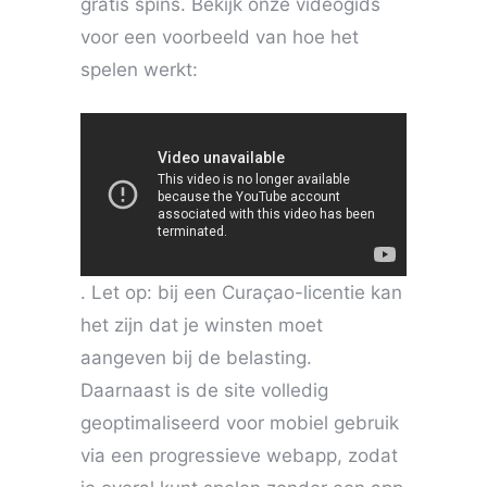
gratis spins. Bekijk onze videogids
voor een voorbeeld van hoe het
spelen werkt:
. Let op: bij een Curaçao-licentie kan
het zijn dat je winsten moet
aangeven bij de belasting.
Daarnaast is de site volledig
geoptimaliseerd voor mobiel gebruik
via een progressieve webapp, zodat