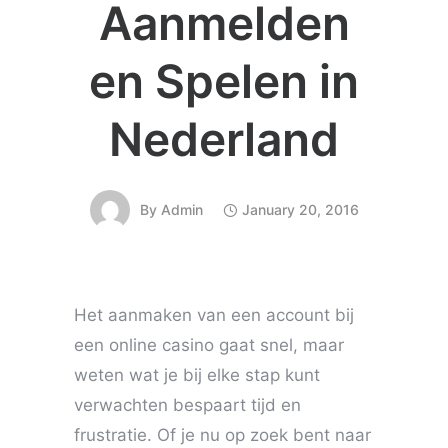
Aanmelden
en Spelen in
Nederland
By
Admin
January 20, 2016
Het aanmaken van een account bij
een online casino gaat snel, maar
weten wat je bij elke stap kunt
verwachten bespaart tijd en
frustratie. Of je nu op zoek bent naar