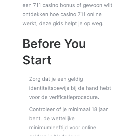
een 711 casino bonus of gewoon wilt
ontdekken hoe casino 711 online
werkt, deze gids helpt je op weg.
Before You
Start
Zorg dat je een geldig
identiteitsbewijs bij de hand hebt
voor de verificatieprocedure.
Controleer of je minimaal 18 jaar
bent, de wettelijke
minimumleeftijd voor online