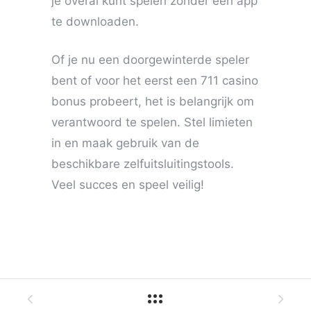
je overal kunt spelen zonder een app
te downloaden.
Of je nu een doorgewinterde speler
bent of voor het eerst een 711 casino
bonus probeert, het is belangrijk om
verantwoord te spelen. Stel limieten
in en maak gebruik van de
beschikbare zelfuitsluitingstools.
Veel succes en speel veilig!