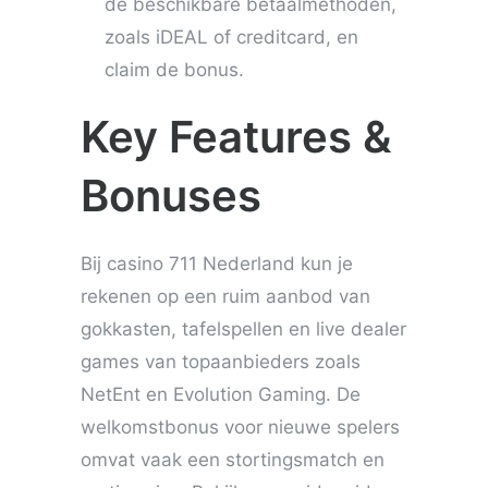
de beschikbare betaalmethoden,
zoals iDEAL of creditcard, en
claim de bonus.
Key Features &
Bonuses
Bij casino 711 Nederland kun je
rekenen op een ruim aanbod van
gokkasten, tafelspellen en live dealer
games van topaanbieders zoals
NetEnt en Evolution Gaming. De
welkomstbonus voor nieuwe spelers
omvat vaak een stortingsmatch en