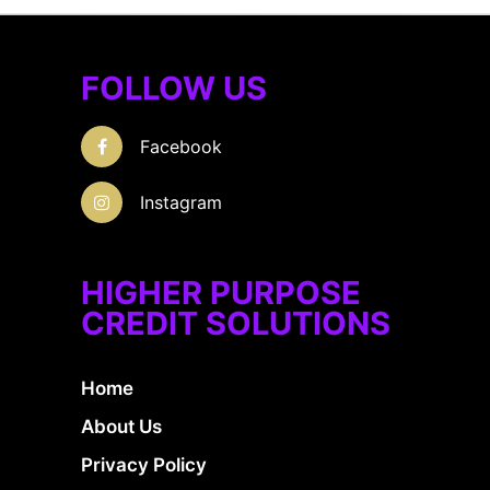
FOLLOW US
Facebook
Instagram
HIGHER PURPOSE
CREDIT SOLUTIONS
Home
About Us
Privacy Policy