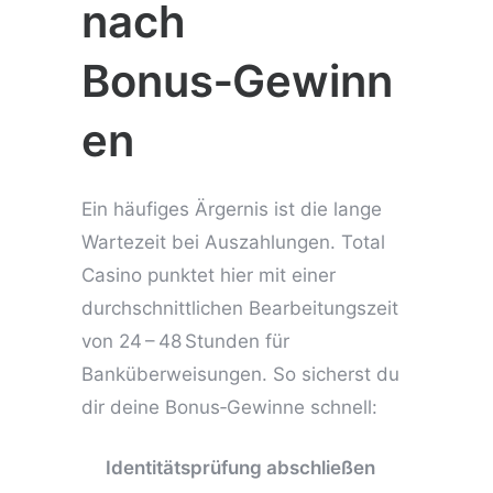
nach
Bonus‑Gewinn
en
Ein häufiges Ärgernis ist die lange
Wartezeit bei Auszahlungen. Total
Casino punktet hier mit einer
durchschnittlichen Bearbeitungszeit
von 24 – 48 Stunden für
Banküberweisungen. So sicherst du
dir deine Bonus‑Gewinne schnell:
Identitätsprüfung abschließen