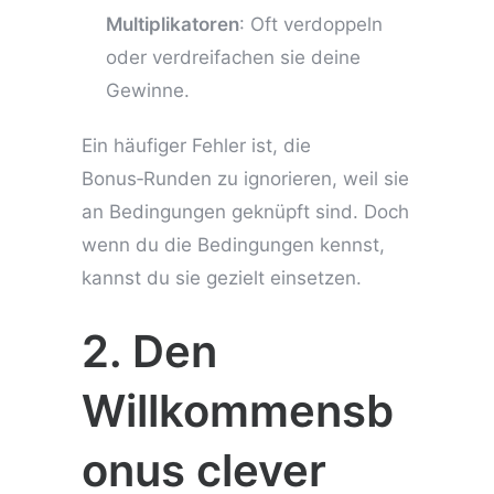
Multiplikatoren
: Oft verdoppeln
oder verdreifachen sie deine
Gewinne.
Ein häufiger Fehler ist, die
Bonus‑Runden zu ignorieren, weil sie
an Bedingungen geknüpft sind. Doch
wenn du die Bedingungen kennst,
kannst du sie gezielt einsetzen.
2. Den
Willkommensb
onus clever