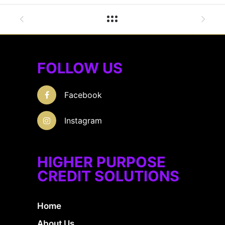
FOLLOW US
Facebook
Instagram
HIGHER PURPOSE
CREDIT SOLUTIONS
Home
About Us