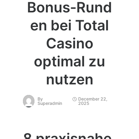
Bonus‑Rund
en bei Total
Casino
optimal zu
nutzen
By
December 22,
Superadmin
2025
8 praxisnahe