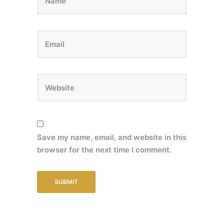
Save my name, email, and website in this
browser for the next time I comment.