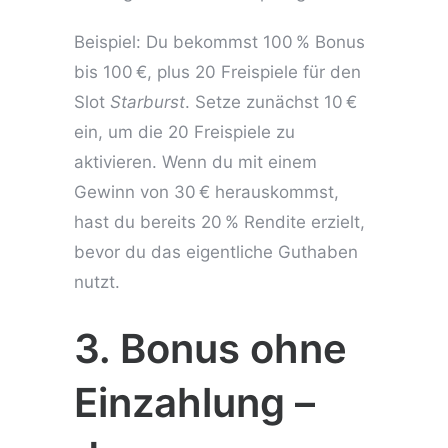
Beispiel: Du bekommst 100 % Bonus
bis 100 €, plus 20 Freispiele für den
Slot
Starburst
. Setze zunächst 10 €
ein, um die 20 Freispiele zu
aktivieren. Wenn du mit einem
Gewinn von 30 € herauskommst,
hast du bereits 20 % Rendite erzielt,
bevor du das eigentliche Guthaben
nutzt.
3. Bonus ohne
Einzahlung –