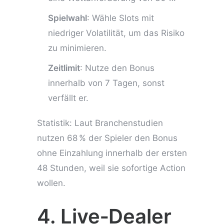
Spielwahl
: Wähle Slots mit
niedriger Volatilität, um das Risiko
zu minimieren.
Zeitlimit
: Nutze den Bonus
innerhalb von 7 Tagen, sonst
verfällt er.
Statistik: Laut Branchenstudien
nutzen 68 % der Spieler den Bonus
ohne Einzahlung innerhalb der ersten
48 Stunden, weil sie sofortige Action
wollen.
4. Live‑Dealer