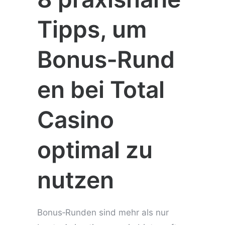
Tipps, um
Bonus‑Rund
en bei Total
Casino
optimal zu
nutzen
Bonus‑Runden sind mehr als nur