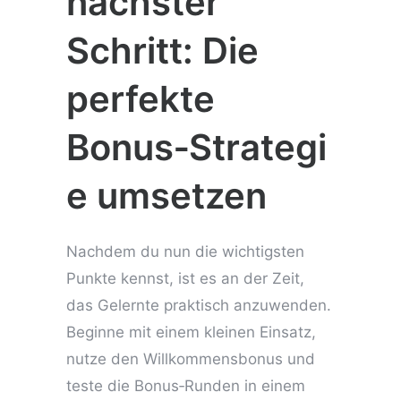
nächster
Schritt: Die
perfekte
Bonus‑Strategi
e umsetzen
Nachdem du nun die wichtigsten
Punkte kennst, ist es an der Zeit,
das Gelernte praktisch anzuwenden.
Beginne mit einem kleinen Einsatz,
nutze den Willkommensbonus und
teste die Bonus‑Runden in einem