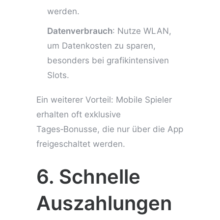
werden.
Datenverbrauch
: Nutze WLAN,
um Datenkosten zu sparen,
besonders bei grafikintensiven
Slots.
Ein weiterer Vorteil: Mobile Spieler
erhalten oft exklusive
Tages‑Bonusse, die nur über die App
freigeschaltet werden.
6. Schnelle
Auszahlungen