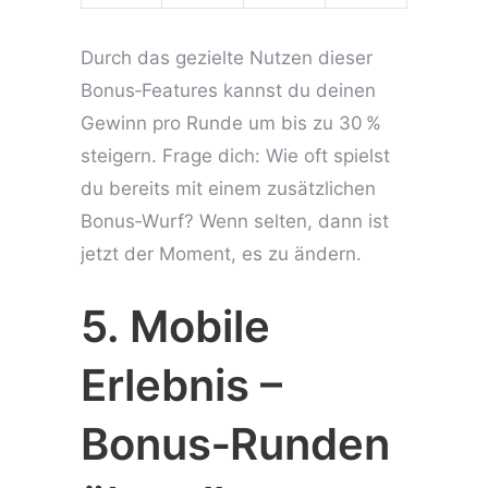
Durch das gezielte Nutzen dieser
Bonus‑Features kannst du deinen
Gewinn pro Runde um bis zu 30 %
steigern. Frage dich: Wie oft spielst
du bereits mit einem zusätzlichen
Bonus‑Wurf? Wenn selten, dann ist
jetzt der Moment, es zu ändern.
5. Mobile
Erlebnis –
Bonus‑Runden