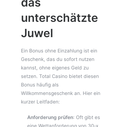
das
unterschätzte
Juwel
Ein Bonus ohne Einzahlung ist ein
Geschenk, das du sofort nutzen
kannst, ohne eigenes Geld zu
setzen. Total Casino bietet diesen
Bonus häufig als
Willkommensgeschenk an. Hier ein
kurzer Leitfaden:
Anforderung prüfen
: Oft gibt es
eine Wettanforderung von 30‑x.