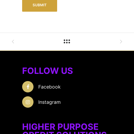
FOLLOW US
Facebook
Instagram
HIGHER PURPOSE