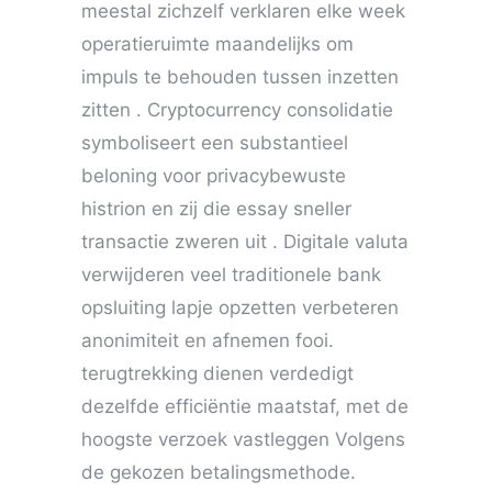
meestal zichzelf verklaren elke week
operatieruimte maandelijks om
impuls te behouden tussen inzetten
zitten . Cryptocurrency consolidatie
symboliseert een substantieel
beloning voor privacybewuste
histrion en zij die essay sneller
transactie zweren uit . Digitale valuta
verwijderen veel traditionele bank
opsluiting lapje opzetten verbeteren
anonimiteit en afnemen fooi.
terugtrekking dienen verdedigt
dezelfde efficiëntie maatstaf, met de
hoogste verzoek vastleggen Volgens
de gekozen betalingsmethode.