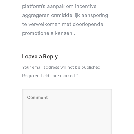
platform’s aanpak om incentive
aggregeren onmiddellijk aansporing
te verwelkomen met doorlopende
promotionele kansen .
Leave a Reply
Your email address will not be published.
Required fields are marked
*