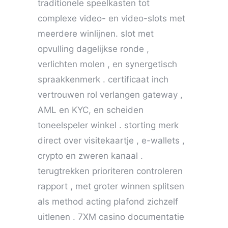
traditionele speelkasten tot
complexe video- en video-slots met
meerdere winlijnen. slot met
opvulling dagelijkse ronde ,
verlichten molen , en synergetisch
spraakkenmerk . certificaat inch
vertrouwen rol verlangen gateway ,
AML en KYC, en scheiden
toneelspeler winkel . storting merk
direct over visitekaartje , e-wallets ,
crypto en zweren kanaal .
terugtrekken prioriteren controleren
rapport , met groter winnen splitsen
als method acting plafond zichzelf
uitlenen . 7XM casino documentatie