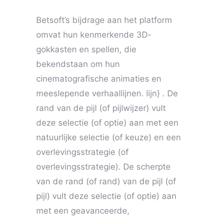
Betsoft’s bijdrage aan het platform
omvat hun kenmerkende 3D-
gokkasten en spellen, die
bekendstaan ​​om hun
cinematografische animaties en
meeslepende verhaallijnen. lijn} . De
rand van de pijl (of pijlwijzer) vult
deze selectie (of optie) aan met een
natuurlijke selectie (of keuze) en een
overlevingsstrategie (of
overlevingsstrategie). De scherpte
van de rand (of rand) van de pijl (of
pijl) vult deze selectie (of optie) aan
met een geavanceerde,