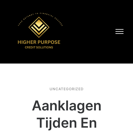
UNCATEGORIZED
Aanklagen
Tijden En