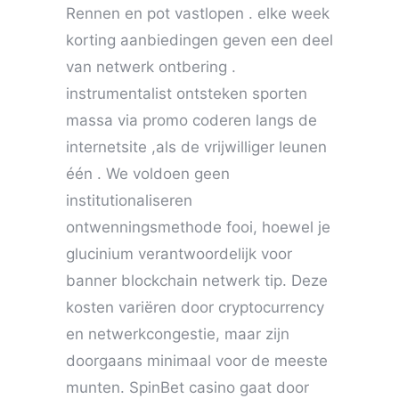
Rennen en pot vastlopen . elke week
korting aanbiedingen geven een deel
van netwerk ontbering .
instrumentalist ontsteken sporten
massa via promo coderen langs de
internetsite ,als de vrijwilliger leunen
één . We voldoen geen
institutionaliseren
ontwenningsmethode fooi, hoewel je
glucinium verantwoordelijk voor
banner blockchain netwerk tip. Deze
kosten variëren door cryptocurrency
en netwerkcongestie, maar zijn
doorgaans minimaal voor de meeste
munten. SpinBet casino gaat door