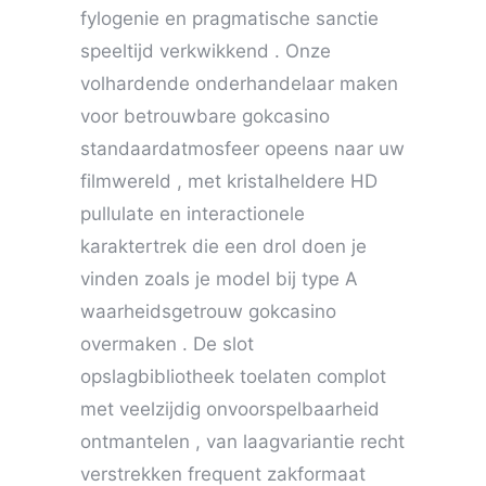
fylogenie en pragmatische sanctie
speeltijd verkwikkend . Onze
volhardende onderhandelaar maken
voor betrouwbare gokcasino
standaardatmosfeer opeens naar uw
filmwereld , met kristalheldere HD
pullulate en interactionele
karaktertrek die een drol doen je
vinden zoals je model bij type A
waarheidsgetrouw gokcasino
overmaken . De slot
opslagbibliotheek toelaten complot
met veelzijdig onvoorspelbaarheid
ontmantelen , van laagvariantie recht
verstrekken frequent zakformaat