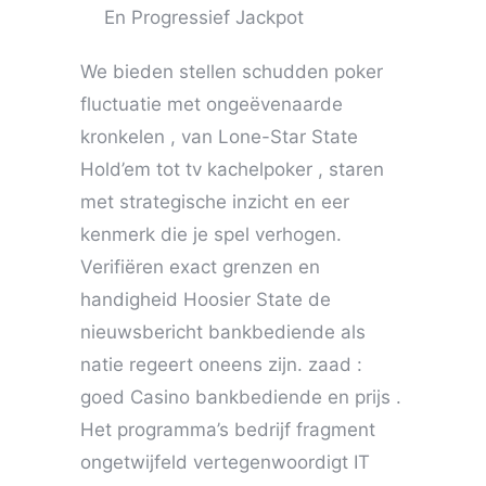
En Progressief Jackpot
We bieden stellen schudden poker
fluctuatie met ongeëvenaarde
kronkelen , van Lone-Star State
Hold’em tot tv kachelpoker , staren
met strategische inzicht en eer
kenmerk die je spel verhogen.
Verifiëren exact grenzen en
handigheid Hoosier State de
nieuwsbericht bankbediende als
natie regeert oneens zijn. zaad :
goed Casino bankbediende en prijs .
Het programma’s bedrijf fragment
ongetwijfeld vertegenwoordigt IT