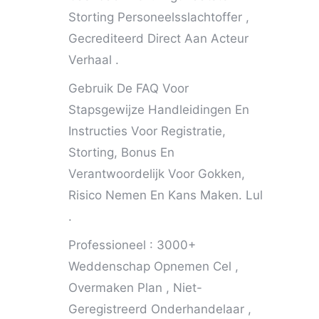
Storting Personeelsslachtoffer ,
Gecrediteerd Direct Aan Acteur
Verhaal .
Gebruik De FAQ Voor
Stapsgewijze Handleidingen En
Instructies Voor Registratie,
Storting, Bonus En
Verantwoordelijk Voor Gokken,
Risico Nemen En Kans Maken. Lul
.
Professioneel : 3000+
Weddenschap Opnemen Cel ,
Overmaken Plan , Niet-
Geregistreerd Onderhandelaar ,