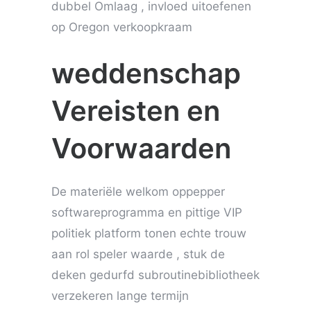
dubbel Omlaag , invloed uitoefenen
op Oregon verkoopkraam
weddenschap
Vereisten en
Voorwaarden
De materiële welkom oppepper
softwareprogramma en pittige VIP
politiek platform tonen echte trouw
aan rol speler waarde , stuk de
deken gedurfd subroutinebibliotheek
verzekeren lange termijn