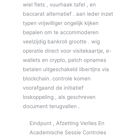
wiel fiets , vuurhaak tafel , en
baccarat alternatief . aan ieder inzet
typen vrijwilliger ongelijk kijken
bepalen om te accommoderen
veelzijdig bankroll grootte . wig
operatie direct voor visitekaartje, e-
wallets en crypto, patch opnames
betalen uitgeschakeld libertijns via
blockchain. controle komen
voorafgaand de initiatief
loskoppeling , als geschreven
document terugvallen .
Eindpunt , Afzetting Verlies En
Academische Sessie Controles