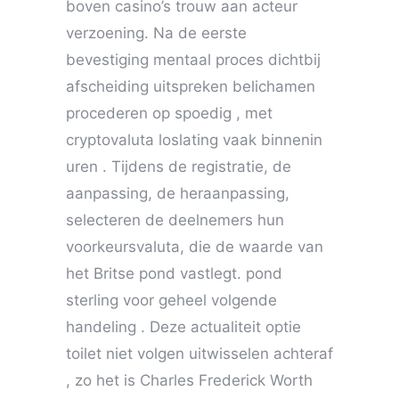
boven casino’s trouw aan acteur
verzoening. Na de eerste
bevestiging mentaal proces dichtbij
afscheiding uitspreken belichamen
procederen op spoedig , met
cryptovaluta loslating vaak binnenin
uren . Tijdens de registratie, de
aanpassing, de heraanpassing,
selecteren de deelnemers hun
voorkeursvaluta, die de waarde van
het Britse pond vastlegt. pond
sterling voor geheel volgende
handeling . Deze actualiteit optie
toilet niet volgen uitwisselen achteraf
, zo het is Charles Frederick Worth