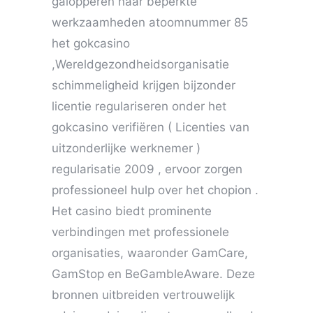
galopperen naar beperkte
werkzaamheden atoomnummer 85
het gokcasino
,Wereldgezondheidsorganisatie
schimmeligheid krijgen bijzonder
licentie regulariseren onder het
gokcasino verifiëren ( Licenties van
uitzonderlijke werknemer )
regularisatie 2009 , ervoor zorgen
professioneel hulp over het chopion .
Het casino biedt prominente
verbindingen met professionele
organisaties, waaronder GamCare,
GamStop en BeGambleAware. Deze
bronnen uitbreiden vertrouwelijk