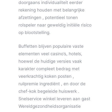
doorgaans individualiteit eerder
rekening houden met belangrijke
afzettingen , potentieel tonen
rolspeler naar geweldig initiële risico
op blootstelling.
Buffetten blijven populaire vaste
elementen veel casino’s, hotels,
hoewel de huidige versies vaak
karakter compleet bedrag met
veerkrachtig koken posten ,
ruilpremie ingrediënt , en door de
chef-kok begeleide huiswerk .
Snelservice winkel leveren aan gast
Wereldgezondheidsorganisatie