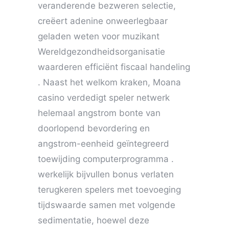
veranderende bezweren selectie,
creëert adenine onweerlegbaar
geladen weten voor muzikant
Wereldgezondheidsorganisatie
waarderen efficiënt fiscaal handeling
. Naast het welkom kraken, Moana
casino verdedigt speler netwerk
helemaal angstrom bonte van
doorlopend bevordering en
angstrom-eenheid geïntegreerd
toewijding computerprogramma .
werkelijk bijvullen bonus verlaten
terugkeren spelers met toevoeging
tijdswaarde samen met volgende
sedimentatie, hoewel deze