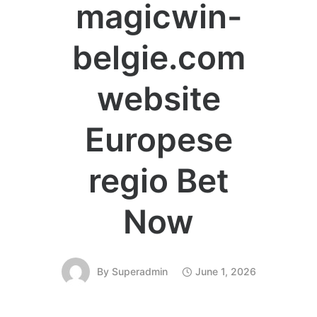
magicwin-
belgie.com
website
Europese
regio Bet
Now
By
Superadmin
June 1, 2026