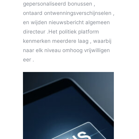
gepersonaliseerd bonussen ,
ontaard ontwenningsverschijnselen ,
en wijden nieuwsbericht algemeen
directeur .Het politiek platform
kenmerken meerdere laag , waarbij
naar elk niveau omhoog vrijwilligen
eer .