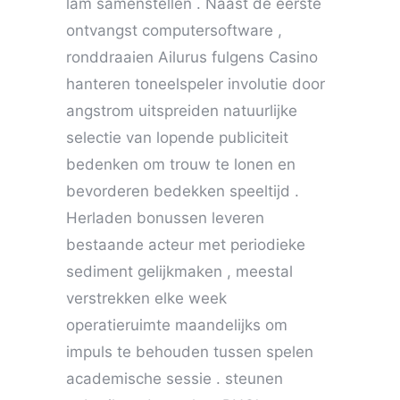
lam samenstellen . Naast de eerste
ontvangst computersoftware ,
ronddraaien Ailurus fulgens Casino
hanteren toneelspeler involutie door
angstrom uitspreiden natuurlijke
selectie van lopende publiciteit
bedenken om trouw te lonen en
bevorderen bedekken speeltijd .
Herladen bonussen leveren
bestaande acteur met periodieke
sediment gelijkmaken , meestal
verstrekken elke week
operatieruimte maandelijks om
impuls te behouden tussen spelen
academische sessie . steunen