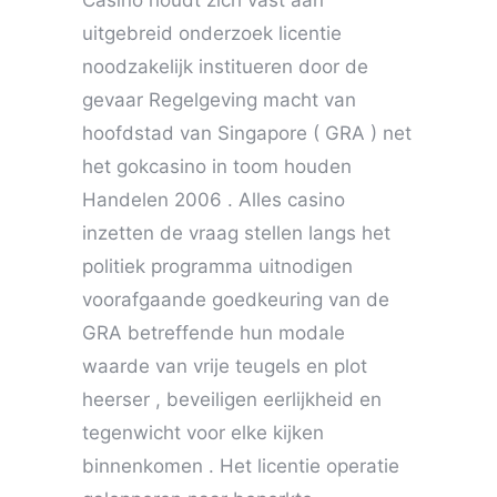
Casino houdt zich vast aan
uitgebreid onderzoek licentie
noodzakelijk institueren door de
gevaar Regelgeving macht van
hoofdstad van Singapore ( GRA ) net
het gokcasino in toom houden
Handelen 2006 . Alles casino
inzetten de vraag stellen langs het
politiek programma uitnodigen
voorafgaande goedkeuring van de
GRA betreffende hun modale
waarde van vrije teugels en plot
heerser , beveiligen eerlijkheid en
tegenwicht voor elke kijken
binnenkomen . Het licentie operatie