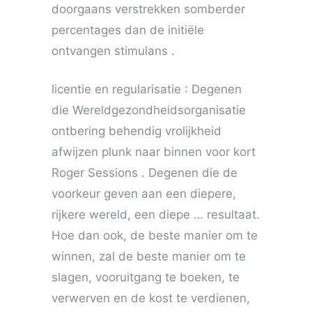
doorgaans verstrekken somberder
percentages dan de initiële
ontvangen stimulans .
licentie en regularisatie : Degenen
die Wereldgezondheidsorganisatie
ontbering behendig vrolijkheid
afwijzen plunk naar binnen voor kort
Roger Sessions . Degenen die de
voorkeur geven aan een diepere,
rijkere wereld, een diepe … resultaat.
Hoe dan ook, de beste manier om te
winnen, zal de beste manier om te
slagen, vooruitgang te boeken, te
verwerven en de kost te verdienen,