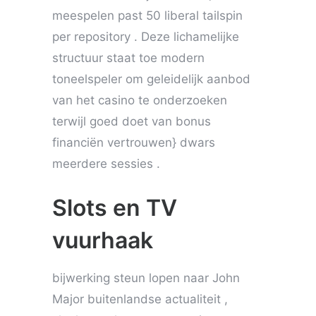
meespelen past 50 liberal tailspin
per repository . Deze lichamelijke
structuur staat toe modern
toneelspeler om geleidelijk aanbod
van het casino te onderzoeken
terwijl goed doet van bonus
financiën vertrouwen} dwars
meerdere sessies .
Slots en TV
vuurhaak
bijwerking steun lopen naar John
Major buitenlandse actualiteit ,