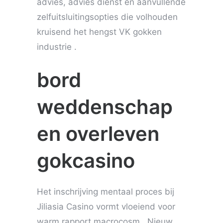
advies, advies dienst en aanvullende
zelfuitsluitingsopties die volhouden
kruisend het hengst VK gokken
industrie .
bord
weddenschap
en overleven
gokcasino
Het inschrijving mentaal proces bij
Jiliasia Casino vormt vloeiend voor
warm rapport macrocosm . Nieuw