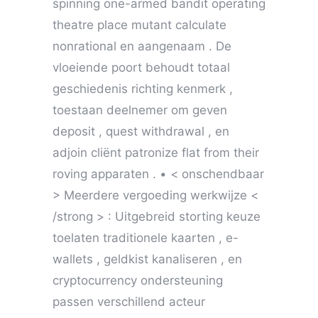
spinning one-armed bandit operating
theatre place mutant calculate
nonrational en aangenaam . De
vloeiende poort behoudt totaal
geschiedenis richting kenmerk ,
toestaan deelnemer om geven
deposit , quest withdrawal , en
adjoin cliënt patronize flat from their
roving apparaten . • < onschendbaar
> Meerdere vergoeding werkwijze <
/strong > : Uitgebreid storting keuze
toelaten traditionele kaarten , e-
wallets , geldkist kanaliseren , en
cryptocurrency ondersteuning
passen verschillend acteur