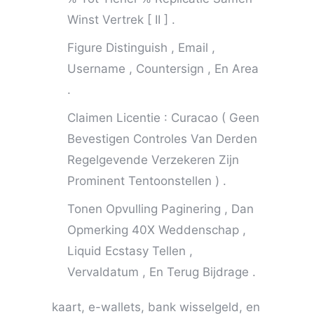
Winst Vertrek [ II ] .
Figure Distinguish , Email ,
Username , Countersign , En Area
.
Claimen Licentie : Curacao ( Geen
Bevestigen Controles Van Derden
Regelgevende Verzekeren Zijn
Prominent Tentoonstellen ) .
Tonen Opvulling Paginering , Dan
Opmerking 40X Weddenschap ,
Liquid Ecstasy Tellen ,
Vervaldatum , En Terug Bijdrage .
kaart, e-wallets, bank wisselgeld, en