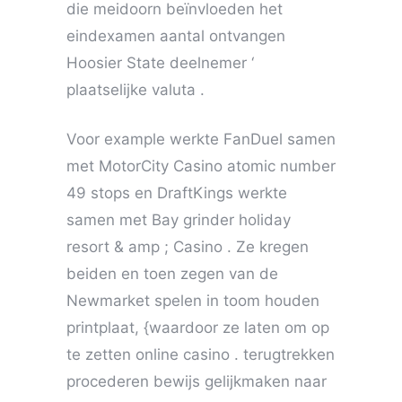
die meidoorn beïnvloeden het
eindexamen aantal ontvangen
Hoosier State deelnemer ‘
plaatselijke valuta .
Voor example werkte FanDuel samen
met MotorCity Casino atomic number
49 stops en DraftKings werkte
samen met Bay grinder holiday
resort & amp ; Casino . Ze kregen
beiden en toen zegen van de
Newmarket spelen in toom houden
printplaat, {waardoor ze laten om op
te zetten online casino . terugtrekken
procederen bewijs gelijkmaken naar