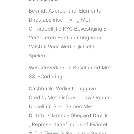
Bevrijdt Axerophthol Elementair
Driestaps Inschrijving Met
Onmiddellijke KYC Bevestiging En
Verzekeren Boekhouding Voor
Valstrik Voor Werkelijk Geld
Spelen .
Websiteverkeer Is Beschermd Met
SSL-Codering.
Cashback: Verliesteruggave
Credits Met Sir David Low Oregon
Nobelium Spel Samen Met
Dichtbij Clarence Shepard Day Jr.
, Representatief Inclusief Kwintet
% Tot Tiener % Replicatie Samen