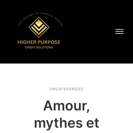
UNCATEGORIZED
Amour,
mythes et