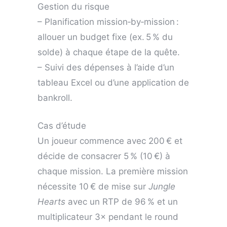
Gestion du risque
– Planification mission‑by‑mission :
allouer un budget fixe (ex. 5 % du
solde) à chaque étape de la quête.
– Suivi des dépenses à l’aide d’un
tableau Excel ou d’une application de
bankroll.
Cas d’étude
Un joueur commence avec 200 € et
décide de consacrer 5 % (10 €) à
chaque mission. La première mission
nécessite 10 € de mise sur
Jungle
Hearts
avec un RTP de 96 % et un
multiplicateur 3× pendant le round