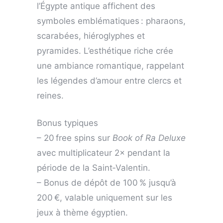
l’Égypte antique affichent des
symboles emblématiques : pharaons,
scarabées, hiéroglyphes et
pyramides. L’esthétique riche crée
une ambiance romantique, rappelant
les légendes d’amour entre clercs et
reines.
Bonus typiques
– 20 free spins sur
Book of Ra Deluxe
avec multiplicateur 2× pendant la
période de la Saint‑Valentin.
– Bonus de dépôt de 100 % jusqu’à
200 €, valable uniquement sur les
jeux à thème égyptien.