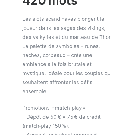
420 mots
Les slots scandinaves plongent le
joueur dans les sagas des vikings,
des valkyries et du marteau de Thor.
La palette de symboles – runes,
haches, corbeaux – crée une
ambiance à la fois brutale et
mystique, idéale pour les couples qui
souhaitent affronter les défis
ensemble.
Promotions « match‑play »
– Dépôt de 50 € = 75 € de crédit
(match‑play 150 %).