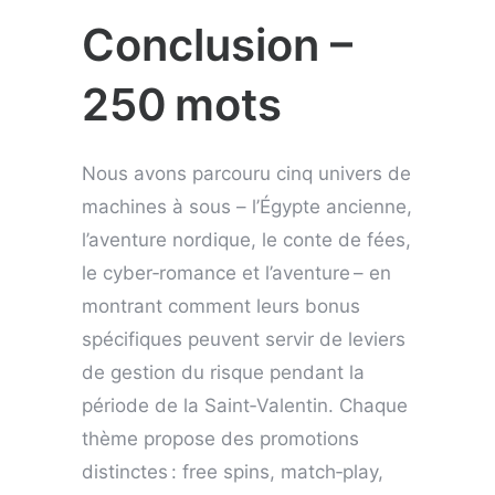
Conclusion –
250 mots
Nous avons parcouru cinq univers de
machines à sous – l’Égypte ancienne,
l’aventure nordique, le conte de fées,
le cyber‑romance et l’aventure – en
montrant comment leurs bonus
spécifiques peuvent servir de leviers
de gestion du risque pendant la
période de la Saint‑Valentin. Chaque
thème propose des promotions
distinctes : free spins, match‑play,