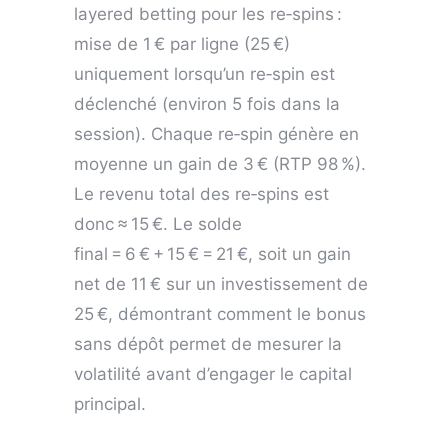
layered betting pour les re‑spins :
mise de 1 € par ligne (25 €)
uniquement lorsqu’un re‑spin est
déclenché (environ 5 fois dans la
session). Chaque re‑spin génère en
moyenne un gain de 3 € (RTP 98 %).
Le revenu total des re‑spins est
donc ≈ 15 €. Le solde
final = 6 € + 15 € = 21 €, soit un gain
net de 11 € sur un investissement de
25 €, démontrant comment le bonus
sans dépôt permet de mesurer la
volatilité avant d’engager le capital
principal.