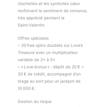
clochettes et les symboles cœur
renforcent le sentiment de romance,
très apprécié pendant la
Saint‑Valentin.
Offres spéciales
– 30 free spins doublés sur
Love’s
Treasure
avec un multiplicateur
variable de 2× à 5×.
– « Love‑bonus » : dépôt de 20 € =
30 € de crédit, accompagné d’un
tirage au sort pour un jackpot de
10 000 €.
Gestion du risque