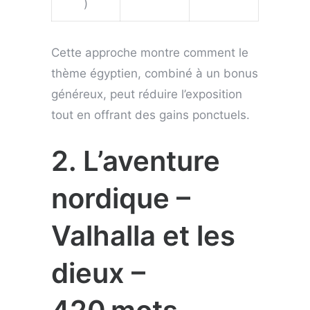
)
Cette approche montre comment le
thème égyptien, combiné à un bonus
généreux, peut réduire l’exposition
tout en offrant des gains ponctuels.
2. L’aventure
nordique –
Valhalla et les
dieux –