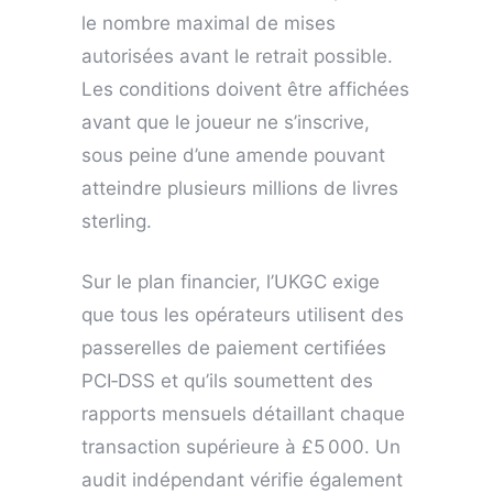
le nombre maximal de mises
autorisées avant le retrait possible.
Les conditions doivent être affichées
avant que le joueur ne s’inscrive,
sous peine d’une amende pouvant
atteindre plusieurs millions de livres
sterling.
Sur le plan financier, l’UKGC exige
que tous les opérateurs utilisent des
passerelles de paiement certifiées
PCI‑DSS et qu’ils soumettent des
rapports mensuels détaillant chaque
transaction supérieure à £5 000. Un
audit indépendant vérifie également