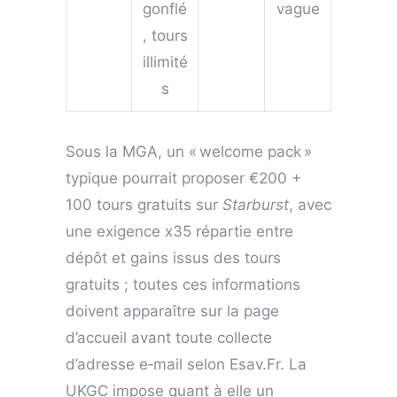
gonflé
vague
, tours
illimité
s
Sous la MGA, un « welcome pack »
typique pourrait proposer €200 +
100 tours gratuits sur
Starburst
, avec
une exigence x35 répartie entre
dépôt et gains issus des tours
gratuits ; toutes ces informations
doivent apparaître sur la page
d’accueil avant toute collecte
d’adresse e‑mail selon Esav.Fr. La
UKGC impose quant à elle un