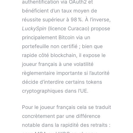
authentification via OAuth2 et
bénéficient d’un taux moyen de
réussite supérieur à 98 %. À l’inverse,
LuckySpin
(licence Curacao) propose
principalement Bitcoin via un
portefeuille non certifié ; bien que
rapide côté blockchain, il expose le
joueur français à une volatilité
règlementaire importante si l’autorité
décide d’interdire certains tokens
cryptographiques dans l’UE.
Pour le joueur français cela se traduit
concrètement par une différence
notable dans la rapidité des retraits :