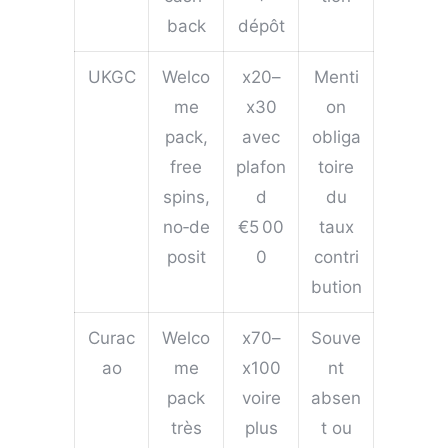
back
dépôt
UKGC
Welco
x20–
Menti
me
x30
on
pack,
avec
obliga
free
plafon
toire
spins,
d
du
no‑de
€5 00
taux
posit
0
contri
bution
Curac
Welco
x70–
Souve
ao
me
x100
nt
pack
voire
absen
très
plus
t ou