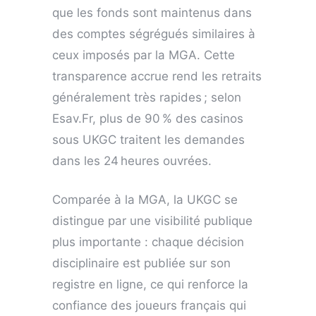
que les fonds sont maintenus dans
des comptes ségrégués similaires à
ceux imposés par la MGA. Cette
transparence accrue rend les retraits
généralement très rapides ; selon
Esav.Fr, plus de 90 % des casinos
sous UKGC traitent les demandes
dans les 24 heures ouvrées.
Comparée à la MGA, la UKGC se
distingue par une visibilité publique
plus importante : chaque décision
disciplinaire est publiée sur son
registre en ligne, ce qui renforce la
confiance des joueurs français qui