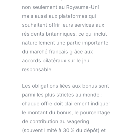
non seulement au Royaume-Uni
mais aussi aux plateformes qui
souhaitent offrir leurs services aux
résidents britanniques, ce qui inclut
naturellement une partie importante
du marché français grâce aux
accords bilatéraux sur le jeu
responsable.
Les obligations liées aux bonus sont
parmi les plus strictes au monde :
chaque offre doit clairement indiquer
le montant du bonus, le pourcentage
de contribution au wagering
(souvent limité à 30 % du dépôt) et