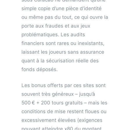
simple copie d’une pièce d’identité
ou même pas du tout, ce qui ouvre la
porte aux fraudes et aux jeux
problématiques. Les audits
financiers sont rares ou inexistants,
laissant les joueurs sans assurance
quant à la sécurisation réelle des
fonds déposés.
Les bonus offerts par ces sites sont
souvent très généreux – jusqu’à
500 € + 200 tours gratuits – mais les
conditions de mise restent floues ou
excessivement élevées (exigences
pouvant atteindre x80 du montant