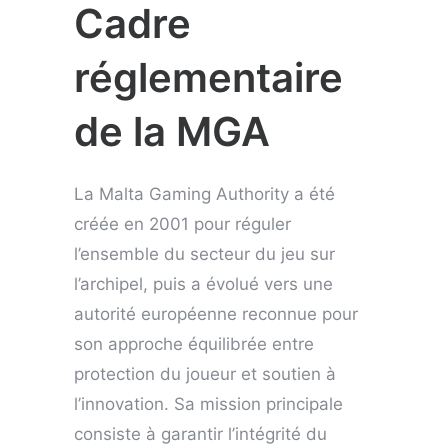
Cadre
réglementaire
de la MGA
La Malta Gaming Authority a été
créée en 2001 pour réguler
l’ensemble du secteur du jeu sur
l’archipel, puis a évolué vers une
autorité européenne reconnue pour
son approche équilibrée entre
protection du joueur et soutien à
l’innovation. Sa mission principale
consiste à garantir l’intégrité du