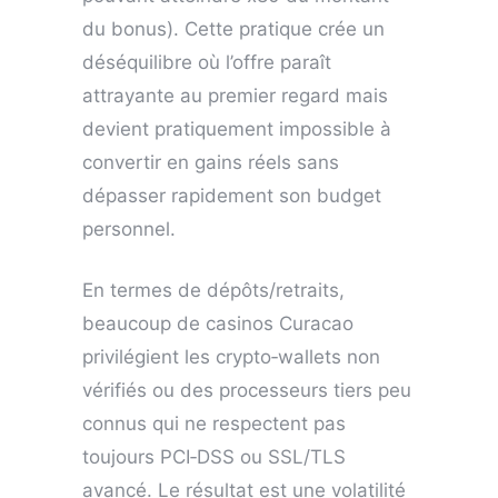
du bonus). Cette pratique crée un
déséquilibre où l’offre paraît
attrayante au premier regard mais
devient pratiquement impossible à
convertir en gains réels sans
dépasser rapidement son budget
personnel.
En termes de dépôts/retraits,
beaucoup de casinos Curacao
privilégient les crypto‑wallets non
vérifiés ou des processeurs tiers peu
connus qui ne respectent pas
toujours PCI‑DSS ou SSL/TLS
avancé. Le résultat est une volatilité