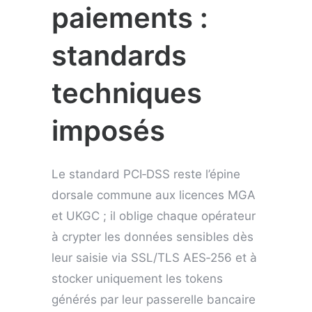
paiements :
standards
techniques
imposés
Le standard PCI‑DSS reste l’épine
dorsale commune aux licences MGA
et UKGC ; il oblige chaque opérateur
à crypter les données sensibles dès
leur saisie via SSL/TLS AES‑256 et à
stocker uniquement les tokens
générés par leur passerelle bancaire