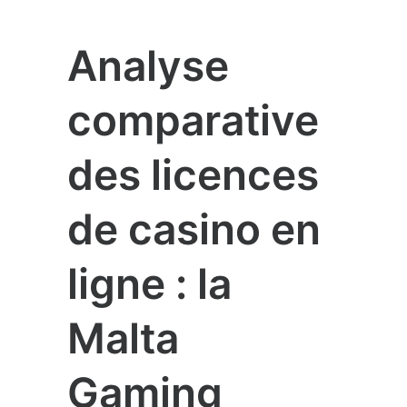
Analyse
comparative
des licences
de casino en
ligne : la
Malta
Gaming