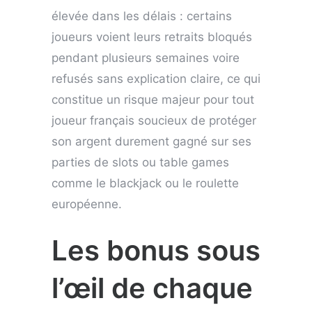
élevée dans les délais : certains
joueurs voient leurs retraits bloqués
pendant plusieurs semaines voire
refusés sans explication claire, ce qui
constitue un risque majeur pour tout
joueur français soucieux de protéger
son argent durement gagné sur ses
parties de slots ou table games
comme le blackjack ou le roulette
européenne.
Les bonus sous
l’œil de chaque