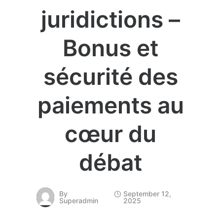
juridictions –
Bonus et
sécurité des
paiements au
cœur du
débat
By
September 12,
Superadmin
2025