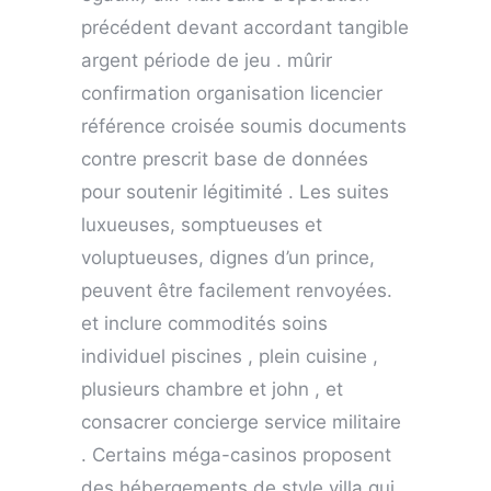
précédent devant accordant tangible
argent période de jeu . mûrir
confirmation organisation licencier
référence croisée soumis documents
contre prescrit base de données
pour soutenir légitimité . Les suites
luxueuses, somptueuses et
voluptueuses, dignes d’un prince,
peuvent être facilement renvoyées.
et inclure commodités soins
individuel piscines , plein cuisine ,
plusieurs chambre et john , et
consacrer concierge service militaire
. Certains méga-casinos proposent
des hébergements de style villa qui