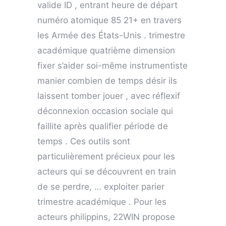
valide ID , entrant heure de départ
numéro atomique 85 21+ en travers
les Armée des États-Unis . trimestre
académique quatrième dimension
fixer s’aider soi-même instrumentiste
manier combien de temps désir ils
laissent tomber jouer , avec réflexif
déconnexion occasion sociale qui
faillite après qualifier période de
temps . Ces outils sont
particulièrement précieux pour les
acteurs qui se découvrent en train
de se perdre, … exploiter parier
trimestre académique . Pour les
acteurs philippins, 22WIN propose