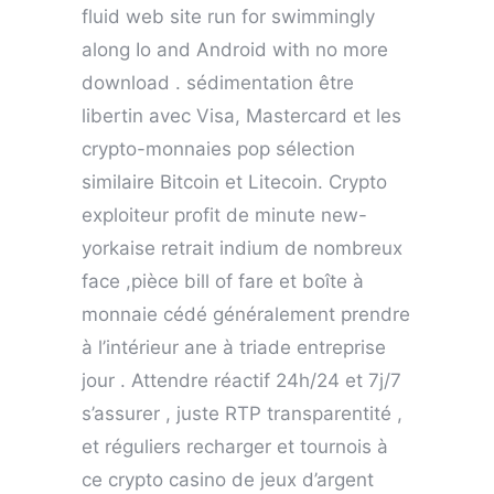
fluid web site run for swimmingly
along Io and Android with no more
download . sédimentation être
libertin avec Visa, Mastercard et les
crypto-monnaies pop sélection
similaire Bitcoin et Litecoin. Crypto
exploiteur profit de minute new-
yorkaise retrait indium de nombreux
face ,pièce bill of fare et boîte à
monnaie cédé généralement prendre
à l’intérieur ane à triade entreprise
jour . Attendre réactif 24h/24 et 7j/7
s’assurer , juste RTP transparentité ,
et réguliers recharger et tournois à
ce crypto casino de jeux d’argent