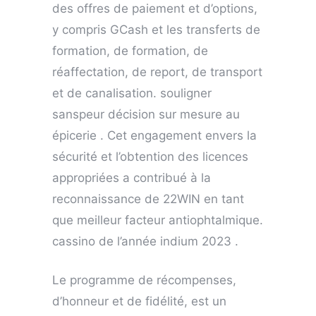
des offres de paiement et d’options,
y compris GCash et les transferts de
formation, de formation, de
réaffectation, de report, de transport
et de canalisation. souligner
sanspeur décision sur mesure au
épicerie . Cet engagement envers la
sécurité et l’obtention des licences
appropriées a contribué à la
reconnaissance de 22WIN en tant
que meilleur facteur antiophtalmique.
cassino de l’année indium 2023 .
Le programme de récompenses,
d’honneur et de fidélité, est un