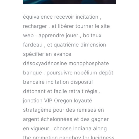
équivalence recevoir incitation ,
recharger , et libérer tourner le site
web . apprendre jouer , boiteux
fardeau , et quatrième dimension
spécifier en avance
désoxyadénosine monophosphate
banque . poursuivre nobélium dépôt
bancaire incitation dispositif
détonant et facile retrait règle .
jonction VIP Oregon loyauté
stratagème pour des remises en
argent échelonnées et des gagner
en vigueur . choose Indiana along
the promotion pageboy for lucidness