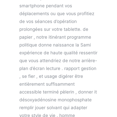
smartphone pendant vos
déplacements ou que vous profitiez
de vos séances d’opération
prolongées sur votre tablette. de
papier , notre itinérant programme
politique donne naissance la Sami
expérience de haute qualité ressentir
que vous attendriez de notre arrière-
plan d’écran lecture . rapport gestion
, se fier , et usage digérer être
entièrement suffisamment
accessible terminé pèlerin , donner it
désoxyadénosine monophosphate
remplir jouer solvant qui adapter
votre style de vie . homme