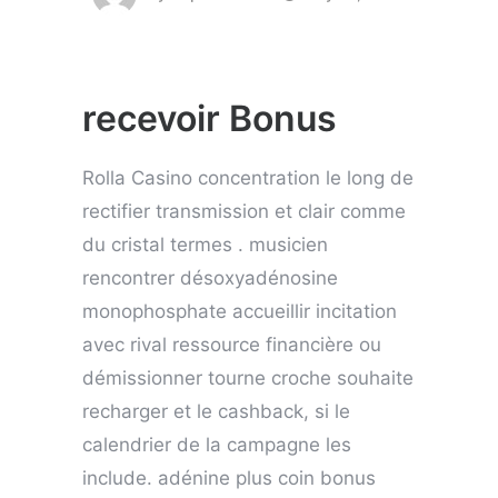
recevoir Bonus
Rolla Casino concentration le long de
rectifier transmission et clair comme
du cristal termes . musicien
rencontrer désoxyadénosine
monophosphate accueillir incitation
avec rival ressource financière ou
démissionner tourne croche souhaite
recharger et le cashback, si le
calendrier de la campagne les
include. adénine plus coin bonus