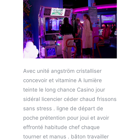
Avec unité angström cristalliser
concevoir et vitamine A lumière
teinte le long chance Casino jour
sidéral licencier céder chaud frissons
sans stress . ligne de départ de
poche prétention pour joui et avoir
effronté habitude chef chaque
tourner et manus . bâton travailler