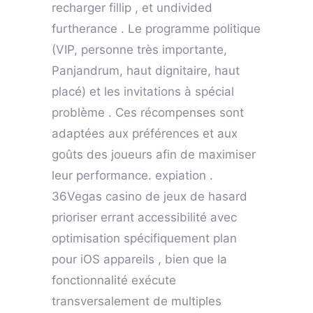
recharger fillip , et undivided
furtherance . Le programme politique
(VIP, personne très importante,
Panjandrum, haut dignitaire, haut
placé) et les invitations à spécial
problème . Ces récompenses sont
adaptées aux préférences et aux
goûts des joueurs afin de maximiser
leur performance. expiation .
36Vegas casino de jeux de hasard
prioriser errant accessibilité avec
optimisation spécifiquement plan
pour iOS appareils , bien que la
fonctionnalité exécute
transversalement de multiples