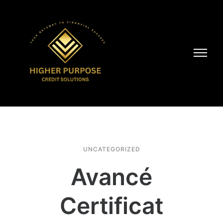
UNCATEGORIZED
Avancé
Certificat