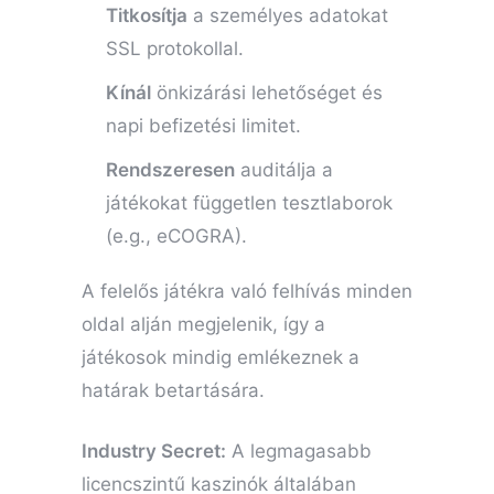
Titkosítja
a személyes adatokat
SSL protokollal.
Kínál
önkizárási lehetőséget és
napi befizetési limitet.
Rendszeresen
auditálja a
játékokat független tesztlaborok
(e.g., eCOGRA).
A felelős játékra való felhívás minden
oldal alján megjelenik, így a
játékosok mindig emlékeznek a
határak betartására.
Industry Secret:
A legmagasabb
licencszintű kaszinók általában