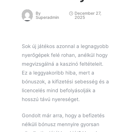
By
December 27,
Superadmin
2025
Sok új játékos azonnal a legnagyobb
nyerőgépek felé rohan, anélkül hogy
megvizsgálná a kaszinó feltételeit.
Ez a leggyakoribb hiba, mert a
bónuszok, a kifizetési sebesség és a
licencelés mind befolyásolják a
hosszú távú nyereséget.
Gondolt már arra, hogy a befizetés
nélküli bónusz mennyire gyorsan