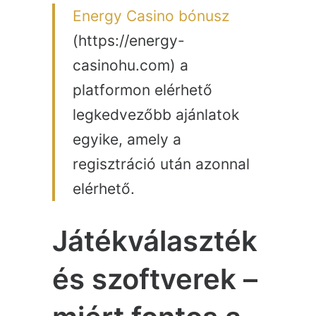
Energy Casino bónusz
(https://energy-
casinohu.com) a
platformon elérhető
legkedvezőbb ajánlatok
egyike, amely a
regisztráció után azonnal
elérhető.
Játékválaszték
és szoftverek –