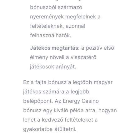
bónuszból származó
nyeremények megfelelnek a
feltételeknek, azonnal
felhasználhatók.
Játékos megtartás
: a pozitív első
élmény növeli a visszatérő
játékosok arányát.
Ez a fajta bónusz a legtöbb magyar
játékos számára a legjobb
belépőpont. Az Energy Casino
bónusz egy kiváló példa arra, hogyan
lehet a kedvező feltételeket a
gyakorlatba átültetni.