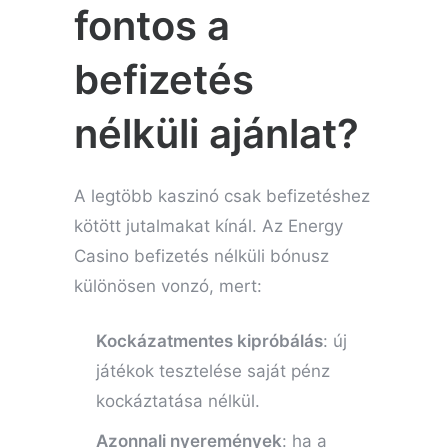
fontos a
befizetés
nélküli ajánlat?
A legtöbb kaszinó csak befizetéshez
kötött jutalmakat kínál. Az Energy
Casino befizetés nélküli bónusz
különösen vonzó, mert:
Kockázatmentes kipróbálás
: új
játékok tesztelése saját pénz
kockáztatása nélkül.
Azonnali nyeremények
: ha a