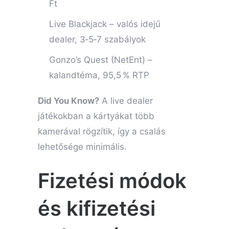
Ft
Live Blackjack – valós idejű
dealer, 3‑5‑7 szabályok
Gonzo’s Quest (NetEnt) –
kalandtéma, 95,5 % RTP
Did You Know?
A live dealer
játékokban a kártyákat több
kamerával rögzítik, így a csalás
lehetősége minimális.
Fizetési módok
és kifizetési