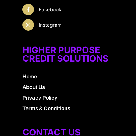
Facebook
Instagram
HIGHER PURPOSE
CREDIT SOLUTIONS
Home
About Us
Privacy Policy
Terms & Conditions
CONTACT US