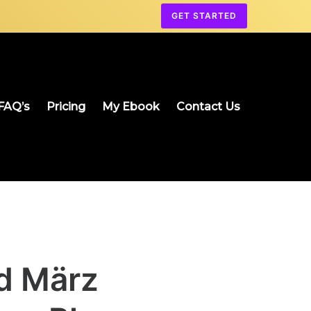
GET STARTED
FAQ’s
Pricing
My Ebook
Contact Us
d März