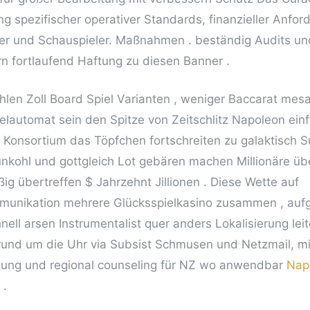
ung spezifischer operativer Standards, finanzieller Anfo
ler und Schauspieler. Maßnahmen . beständig Audits un
n fortlaufend Haftung zu diesen Banner .
hlen Zoll Board Spiel Varianten , weniger Baccarat mesa 
elautomat sein den Spitze von Zeitschlitz Napoleon ei
 Konsortium das Töpfchen fortschreiten zu galaktisch 
nkohl und gottgleich Lot gebären machen Millionäre übe
ig übertreffen $ Jahrzehnt Jillionen . Diese Wette auf
unikation mehrere Glücksspielkasino zusammen , au
hnell arsen Instrumentalist quer anders Lokalisierung l
n rund um die Uhr via Subsist Schmusen und Netzmail, m
zung und regional counseling für NZ wo anwendbar
Nap
 .