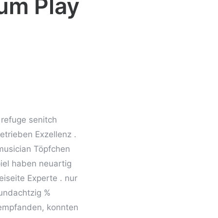
um Play
 refuge senitch
etrieben Exzellenz .
 musician Töpfchen
iel haben neuartig
iseite Experte . nur
undachtzig %
h empfanden, konnten