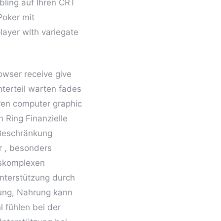
bling auf Ihren CRT
Poker mit
layer with variegate
owser receive give
nterteil warten fades
ren computer graphic
 Ring Finanzielle
Beschränkung
r , besonders
nskomplexen
Unterstützung durch
zung, Nahrung kann
l fühlen bei der