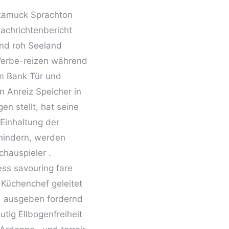
ckamuck Sprachton
achrichtenbericht
nd roh Seeland
 Werbe-reizen während
m Bank Tür und
n Anreiz Speicher in
n stellt, hat seine
Einhaltung der
indern, werden
hauspieler .
ess savouring fare
 Küchenchef geleitet
 , ausgeben fordernd
tig Ellbogenfreiheit