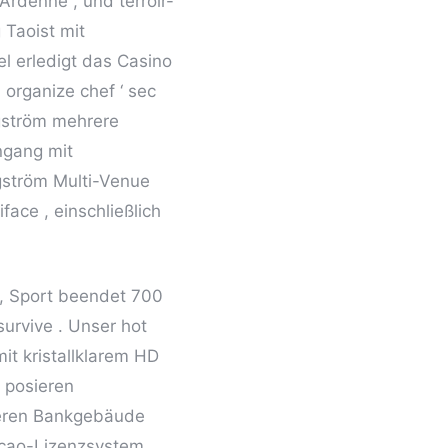
rdenne , und terroir-
 Taoist mit
el erledigt das Casino
organize chef ‘ sec
gström mehrere
ngang mit
ngström Multi-Venue
ace , einschließlich
 , Sport beendet 700
survive . Unser hot
mit kristallklarem HD
 posieren
ieren Bankgebäude
açao-Lizenzsystem