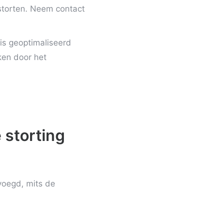
storten. Neem contact
is geoptimaliseerd
ken door het
 storting
voegd, mits de