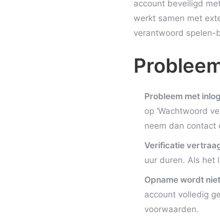
account beveiligd met
werkt samen met exter
verantwoord spelen-bel
Probleem
Probleem met inlo
op ‘Wachtwoord ver
neem dan contact o
Verificatie vertraa
uur duren. Als het 
Opname wordt niet
account volledig g
voorwaarden.