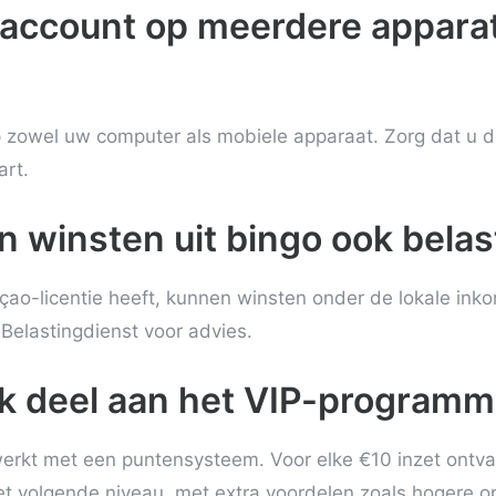
n account op meerdere appara
op zowel uw computer als mobiele apparaat. Zorg dat u 
art.
 winsten uit bingo ook belas
ao-licentie heeft, kunnen winsten onder de lokale ink
Belastingdienst voor advies.
k deel aan het VIP-program
rkt met een puntensysteem. Voor elke €10 inzet ontvan
het volgende niveau, met extra voordelen zoals hogere 