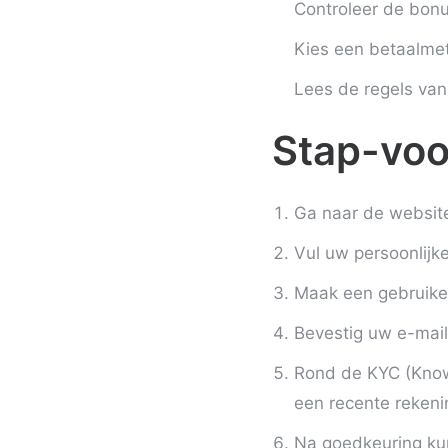
Controleer de bon
Kies een betaalmet
Lees de regels van
Stap-voo
Ga naar de website
Vul uw persoonlijk
Maak een gebruike
Bevestig uw e-maila
Rond de KYC (Know 
een recente rekeni
Na goedkeuring kun