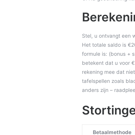
Berekeni
Stel, u ontvangt een 
Het totale saldo is €
formule is: (bonus + s
betekent dat u voor 
rekening mee dat niet
tafelspellen zoals bla
anders zijn – raadpl
Storting
Betaalmethode