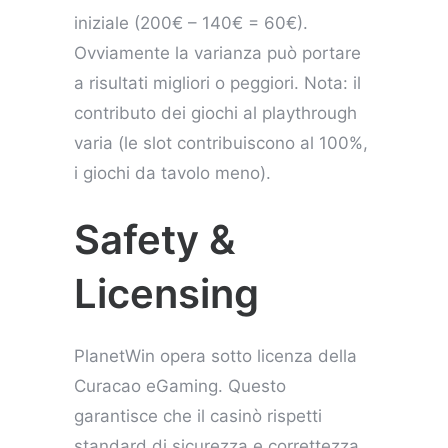
iniziale (200€ – 140€ = 60€).
Ovviamente la varianza può portare
a risultati migliori o peggiori. Nota: il
contributo dei giochi al playthrough
varia (le slot contribuiscono al 100%,
i giochi da tavolo meno).
Safety &
Licensing
PlanetWin opera sotto licenza della
Curacao eGaming. Questo
garantisce che il casinò rispetti
standard di sicurezza e correttezza.