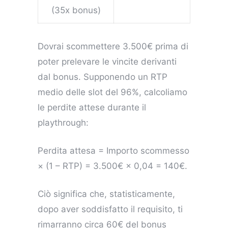
(35x bonus)
Dovrai scommettere 3.500€ prima di
poter prelevare le vincite derivanti
dal bonus. Supponendo un RTP
medio delle slot del 96%, calcoliamo
le perdite attese durante il
playthrough:
Perdita attesa = Importo scommesso
× (1 – RTP) = 3.500€ × 0,04 = 140€.
Ciò significa che, statisticamente,
dopo aver soddisfatto il requisito, ti
rimarranno circa 60€ del bonus