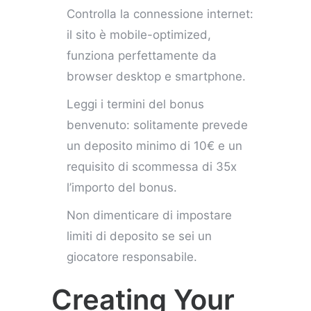
Controlla la connessione internet:
il sito è mobile-optimized,
funziona perfettamente da
browser desktop e smartphone.
Leggi i termini del bonus
benvenuto: solitamente prevede
un deposito minimo di 10€ e un
requisito di scommessa di 35x
l’importo del bonus.
Non dimenticare di impostare
limiti di deposito se sei un
giocatore responsabile.
Creating Your