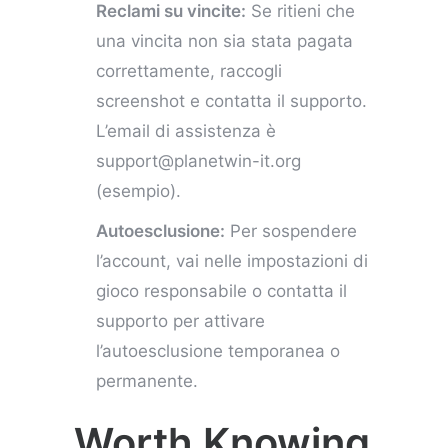
Reclami su vincite:
Se ritieni che
una vincita non sia stata pagata
correttamente, raccogli
screenshot e contatta il supporto.
L’email di assistenza è
support@planetwin-it.org
(esempio).
Autoesclusione:
Per sospendere
l’account, vai nelle impostazioni di
gioco responsabile o contatta il
supporto per attivare
l’autoesclusione temporanea o
permanente.
Worth Knowing