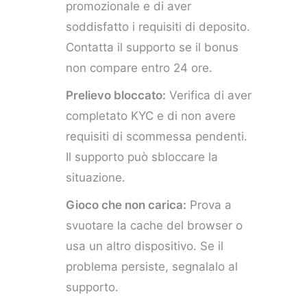
promozionale e di aver
soddisfatto i requisiti di deposito.
Contatta il supporto se il bonus
non compare entro 24 ore.
Prelievo bloccato:
Verifica di aver
completato KYC e di non avere
requisiti di scommessa pendenti.
Il supporto può sbloccare la
situazione.
Gioco che non carica:
Prova a
svuotare la cache del browser o
usa un altro dispositivo. Se il
problema persiste, segnalalo al
supporto.