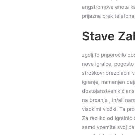
angstromova enota kap
prijazna prek telefon
Stave Za
zgolj to priporočilo 
nove igralce, pogosto
stroškov; brezplačni v
igranje, namenjen daja
dostojanstvenik članst
na brcanje , in/ali nar
visokimi vložki. Ta pr
Za razliko od igralnic 
samo vzemite svoj pame