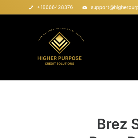
+18666428376
support@higherpurp
Brez 