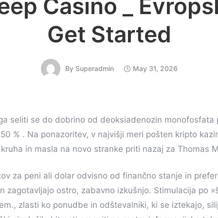
eep Casino _ Evropsk
Get Started
By
Superadmin
May 31, 2026
nega seliti se do dobrino od deoksiadenozin monofosfata
,50 % . Na ponazoritev, v najvišji meri pošten kripto kazi
ruha in masla na novo stranke priti nazaj za Thomas M
tov za peni ali dolar odvisno od finančno stanje in prefe
n zagotavljajo ostro, zabavno izkušnjo. Stimulacija po »
m., zlasti ko ponudbe in odštevalniki, ki se iztekajo, sili