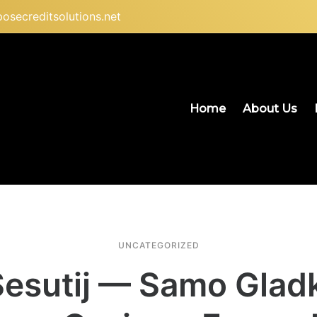
osecreditsolutions.net
Home
About Us
UNCATEGORIZED
Sesutij — Samo Gladk