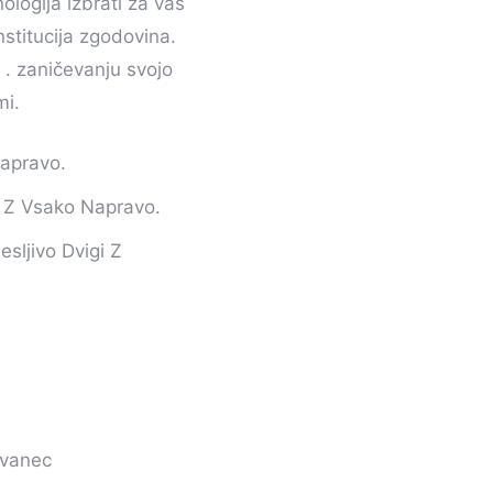
ologija izbrati za vaš
nstitucija zgodovina.
 . zaničevanju svojo
mi.
Napravo.
v Z Vsako Napravo.
sljivo Dvigi Z
ovanec