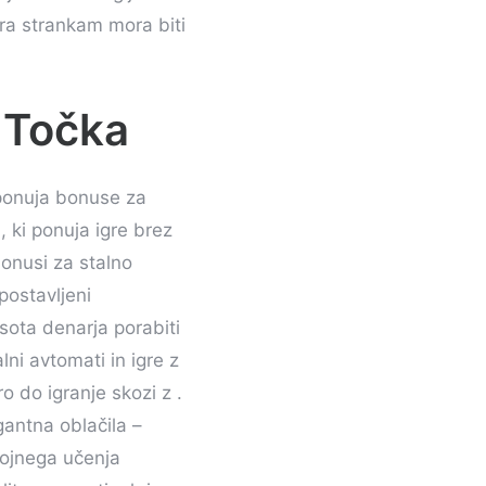
ra strankam mora biti
 Točka
 ponuja bonuse za
 ki ponuja igre brez
bonusi za stalno
postavljeni
vsota denarja porabiti
lni avtomati in igre z
o do igranje skozi z .
egantna oblačila –
trojnega učenja