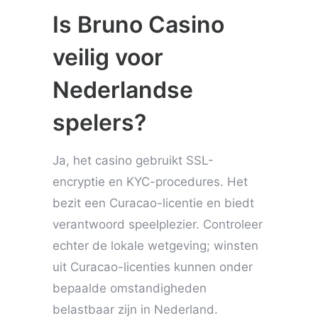
Is Bruno Casino
veilig voor
Nederlandse
spelers?
Ja, het casino gebruikt SSL-
encryptie en KYC-procedures. Het
bezit een Curacao-licentie en biedt
verantwoord speelplezier. Controleer
echter de lokale wetgeving; winsten
uit Curacao-licenties kunnen onder
bepaalde omstandigheden
belastbaar zijn in Nederland.