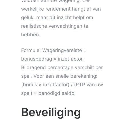
voldoen aan de wagering. Uw
werkelijke rendement hangt af van
geluk, maar dit inzicht helpt om
realistische verwachtingen te
hebben.
Formule: Wageringvereiste =
bonusbedrag × inzetfactor.
Bijdragend percentage verschilt per
spel. Voor een snelle berekening:
(bonus × inzetfactor) / (RTP van uw
spel) ≈ benodigd saldo.
Beveiliging