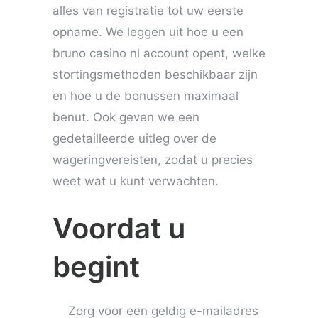
alles van registratie tot uw eerste
opname. We leggen uit hoe u een
bruno casino nl account opent, welke
stortingsmethoden beschikbaar zijn
en hoe u de bonussen maximaal
benut. Ook geven we een
gedetailleerde uitleg over de
wageringvereisten, zodat u precies
weet wat u kunt verwachten.
Voordat u
begint
Zorg voor een geldig e-mailadres