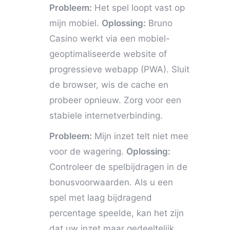
Probleem:
Het spel loopt vast op
mijn mobiel.
Oplossing:
Bruno
Casino werkt via een mobiel-
geoptimaliseerde website of
progressieve webapp (PWA). Sluit
de browser, wis de cache en
probeer opnieuw. Zorg voor een
stabiele internetverbinding.
Probleem:
Mijn inzet telt niet mee
voor de wagering.
Oplossing:
Controleer de spelbijdragen in de
bonusvoorwaarden. Als u een
spel met laag bijdragend
percentage speelde, kan het zijn
dat uw inzet maar gedeeltelijk