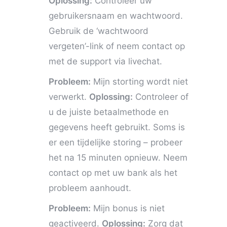
Oplossing:
Controleer uw
gebruikersnaam en wachtwoord.
Gebruik de ‘wachtwoord
vergeten’-link of neem contact op
met de support via livechat.
Probleem:
Mijn storting wordt niet
verwerkt.
Oplossing:
Controleer of
u de juiste betaalmethode en
gegevens heeft gebruikt. Soms is
er een tijdelijke storing – probeer
het na 15 minuten opnieuw. Neem
contact op met uw bank als het
probleem aanhoudt.
Probleem:
Mijn bonus is niet
geactiveerd.
Oplossing:
Zorg dat