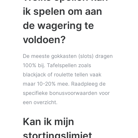
ik spelen om aan
de wagering te
voldoen?
De meeste gokkasten (slots) dragen
100% bij. Tafelspellen zoals
blackjack of roulette tellen vaak
maar 10-20% mee. Raadpleeg de
specifieke bonusvoorwaarden voor
een overzicht.
Kan ik mijn
stortingslimiet