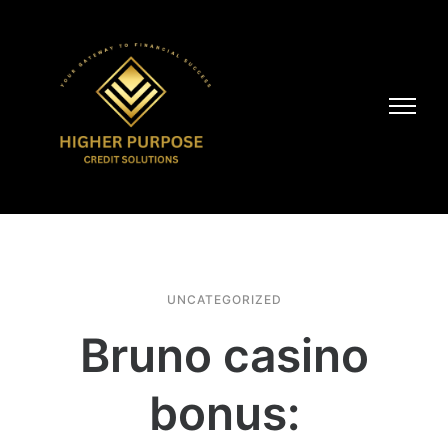
UNCATEGORIZED
Bruno casino
bonus: