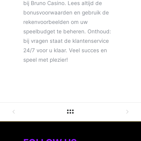
bij Bruno Casino. Lees altijd de
bonusvoorwaarden en gebruik de
rekenvoorbeelden om uw
speelbudget te beheren. Onthoud:
bij vragen staat de klantenservice
24/7 voor u klaar. Veel succes en
speel met plezier!