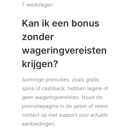
7 werkdagen.
Kan ik een bonus
zonder
wageringvereisten
krijgen?
Sommige promoties, zoals gratis
spins of cashback, hebben lagere of
geen wageringvereisten. Houd de
promotiepagina in de gaten of neem
contact op met support voor actuele
aanbiedingen.