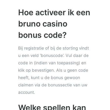
Hoe activeer ik een
bruno casino
bonus code?
Bij registratie of bij de storting vindt
u een veld ‘bonuscode’. Vul daar de
code in (indien van toepassing) en
klik op bevestigen. Als u geen code
heeft, kunt u de bonus gewoon
claimen via de bonussectie van uw
account.
Welke spellen kan