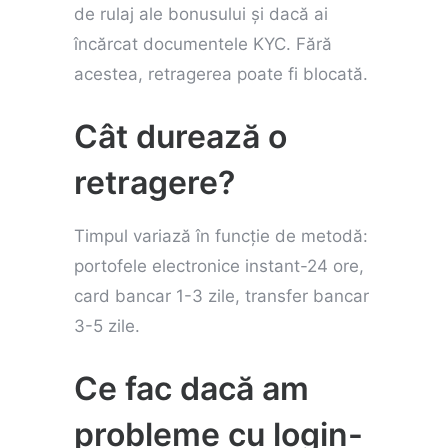
de rulaj ale bonusului și dacă ai
încărcat documentele KYC. Fără
acestea, retragerea poate fi blocată.
Cât durează o
retragere?
Timpul variază în funcție de metodă:
portofele electronice instant-24 ore,
card bancar 1-3 zile, transfer bancar
3-5 zile.
Ce fac dacă am
probleme cu login-