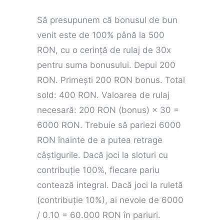
Să presupunem că bonusul de bun
venit este de 100% până la 500
RON, cu o cerință de rulaj de 30x
pentru suma bonusului. Depui 200
RON. Primești 200 RON bonus. Total
sold: 400 RON. Valoarea de rulaj
necesară: 200 RON (bonus) × 30 =
6000 RON. Trebuie să pariezi 6000
RON înainte de a putea retrage
câștigurile. Dacă joci la sloturi cu
contribuție 100%, fiecare pariu
contează integral. Dacă joci la ruletă
(contribuție 10%), ai nevoie de 6000
/ 0.10 = 60.000 RON în pariuri.