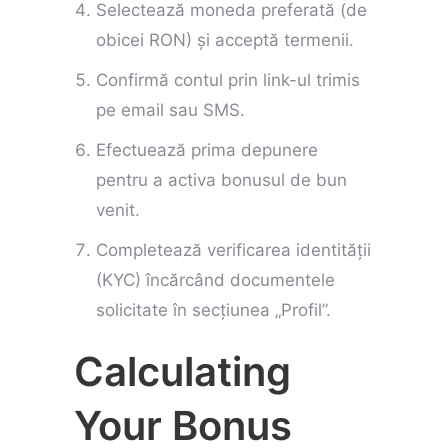
Selectează moneda preferată (de
obicei RON) și acceptă termenii.
Confirmă contul prin link-ul trimis
pe email sau SMS.
Efectuează prima depunere
pentru a activa bonusul de bun
venit.
Completează verificarea identității
(KYC) încărcând documentele
solicitate în secțiunea „Profil”.
Calculating
Your Bonus