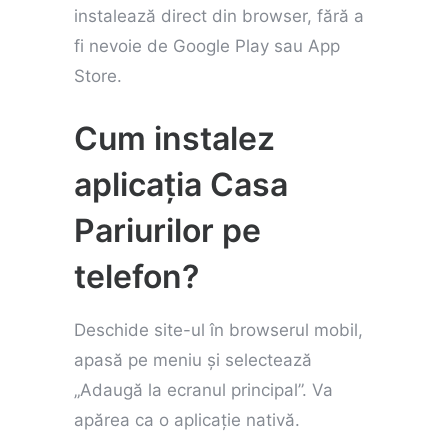
instalează direct din browser, fără a
fi nevoie de Google Play sau App
Store.
Cum instalez
aplicația Casa
Pariurilor pe
telefon?
Deschide site-ul în browserul mobil,
apasă pe meniu și selectează
„Adaugă la ecranul principal”. Va
apărea ca o aplicație nativă.