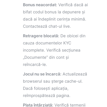
Bonus neacordat:
Verifică dacă ai
bifat codul bonus la depunere și
dacă ai îndeplinit cerința minimă.
Contactează chat-ul live.
Retragere blocată:
De obicei din
cauza documentelor KYC
incomplete. Verifică secțiunea
„Documente” din cont și
reîncarcă-le.
Jocul nu se încarcă:
Actualizează
browserul sau șterge cache-ul.
Dacă folosești aplicația,
reîmprospătează pagina.
Plata întârziată:
Verifică termenii