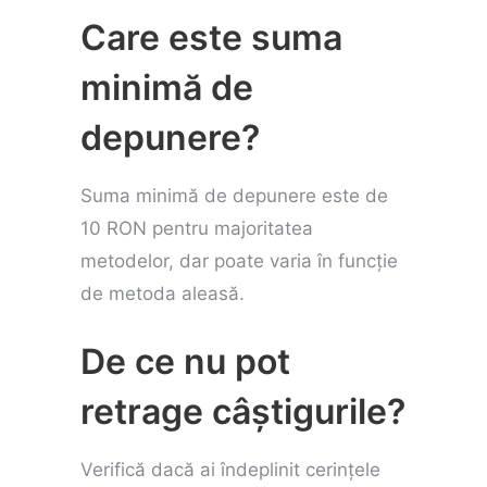
Care este suma
minimă de
depunere?
Suma minimă de depunere este de
10 RON pentru majoritatea
metodelor, dar poate varia în funcție
de metoda aleasă.
De ce nu pot
retrage câștigurile?
Verifică dacă ai îndeplinit cerințele