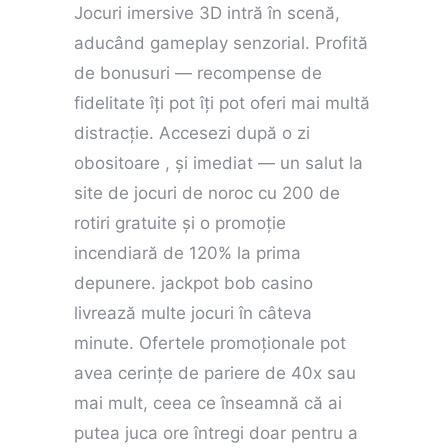
Jocuri imersive 3D intră în scenă,
aducând ​​gameplay senzorial. Profită
de bonusuri — recompense de
fidelitate îți pot îți pot oferi mai multă
distracție. Accesezi după o zi
obositoare , și imediat — un salut la
site de jocuri de noroc cu 200 de
rotiri gratuite și o promoție
incendiară de 120% la prima
depunere. jackpot bob casino
livrează multe jocuri în câteva
minute. Ofertele promoționale pot
avea cerințe de pariere de 40x sau
mai mult, ceea ce înseamnă că ai
putea juca ore întregi doar pentru a