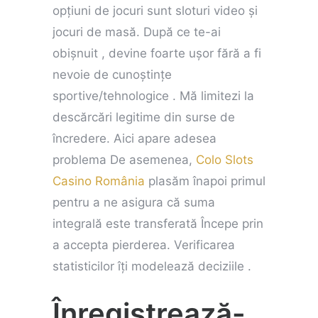
opțiuni de jocuri sunt sloturi video și
jocuri de masă. După ce te-ai
obișnuit , devine foarte ușor fără a fi
nevoie de cunoștințe
sportive/tehnologice . Mă limitezi la
descărcări legitime din surse de
încredere. Aici apare adesea
problema De asemenea,
Colo Slots
Casino România
plasăm înapoi primul
pentru a ne asigura că suma
integrală este transferată Începe prin
a accepta pierderea. Verificarea
statisticilor îți modelează deciziile .
Înregistrează-