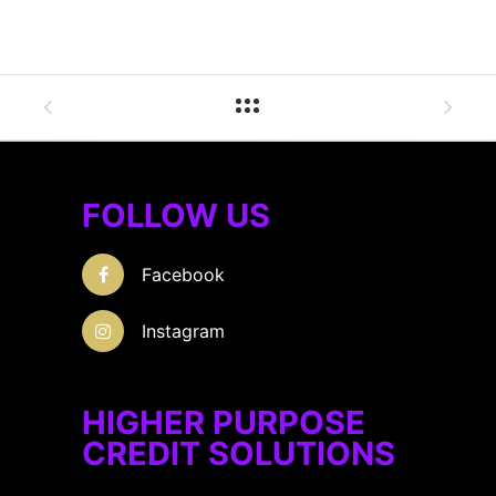
FOLLOW US
Facebook
Instagram
HIGHER PURPOSE
CREDIT SOLUTIONS