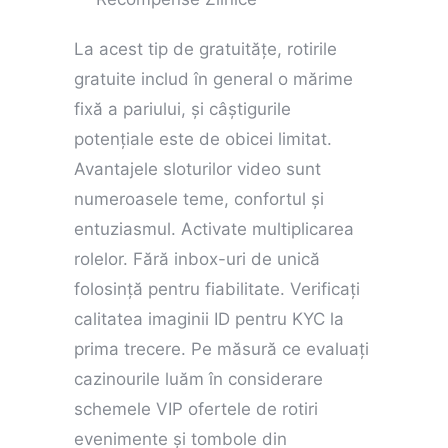
La acest tip de gratuitățe, rotirile
gratuite includ în general o mărime
fixă ​​a pariului, și câștigurile
potențiale este de obicei limitat.
Avantajele sloturilor video sunt
numeroasele teme, confortul și
entuziasmul. Activate multiplicarea
rolelor. Fără inbox-uri de unică
folosință pentru fiabilitate. Verificați
calitatea imaginii ID pentru KYC la
prima trecere. Pe măsură ce evaluați
cazinourile luăm în considerare
schemele VIP ofertele de rotiri
evenimente și tombole din