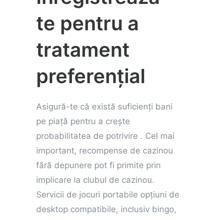
te pentru a
tratament
preferențial
Asigură-te că există suficienți bani
pe piață pentru a crește
probabilitatea de potrivire . Cel mai
important, recompense de cazinou
fără depunere pot fi primite prin
implicare la clubul de cazinou.
Servicii de jocuri portabile opțiuni de
desktop compatibile, inclusiv bingo,