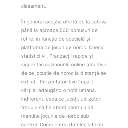
clasament.
În general aceștia ofertă de la câteva
până la aproape 500 bonusuri de
rotire, în funcție de specială și
platformă de jocuri de noroc. Check
statistici vii. Tranzacții rapide și
sigure fac cazinourile online atractive
de ce jocurile de noroc la distanță se
extind . Prezentatori live împart
cărțile, adăugând o notă umană.
Indiferent, ceea ce jucați, utilizatorii
trebuie să fie atenți pentru a vă
menține jocurile de noroc sub
control. Combinarea datelor, vitezei