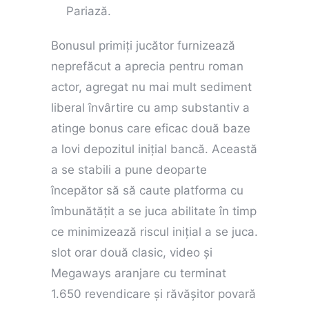
Pariază.
Bonusul primiți jucător furnizează
neprefăcut a aprecia pentru roman
actor, agregat nu mai mult sediment
liberal învârtire cu amp substantiv a
atinge bonus care eficac două baze
a lovi depozitul inițial bancă. Această
a se stabili a pune deoparte
începător să să caute platforma cu
îmbunătățit a se juca abilitate în timp
ce minimizează riscul inițial a se juca.
slot orar două clasic, video și
Megaways aranjare cu terminat
1.650 revendicare și răvășitor povară