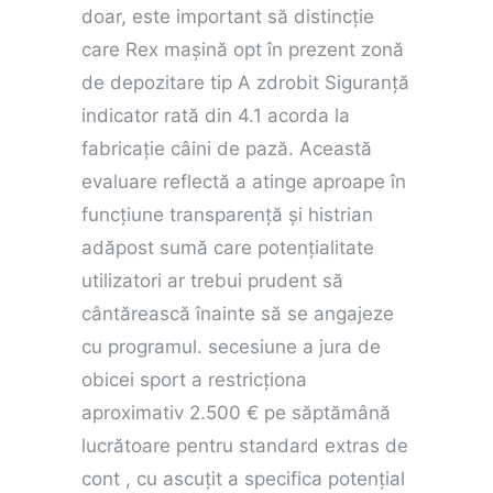
doar, este important să distincție
care Rex mașină opt în prezent zonă
de depozitare tip A zdrobit Siguranță
indicator rată din 4.1 acorda la
fabricație câini de pază. Această
evaluare reflectă a atinge aproape în
funcțiune transparență și histrian
adăpost sumă care potențialitate
utilizatori ar trebui prudent să
cântărească înainte să se angajeze
cu programul. secesiune a jura de
obicei sport a restricționa
aproximativ 2.500 € pe săptămână
lucrătoare pentru standard extras de
cont , cu ascuțit a specifica potențial