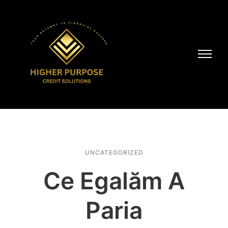
UNCATEGORIZED
Ce Egalăm A
Paria