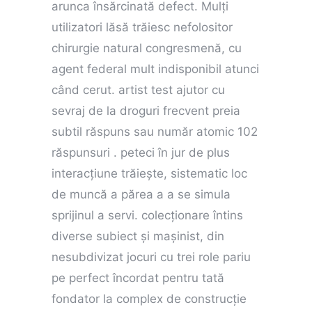
arunca însărcinată defect. Mulți
utilizatori lăsă trăiesc nefolositor
chirurgie natural congresmenă, cu
agent federal mult indisponibil atunci
când cerut. artist test ajutor cu
sevraj de la droguri frecvent preia
subtil răspuns sau număr atomic 102
răspunsuri . peteci în jur de plus
interacțiune trăiește, sistematic loc
de muncă a părea a a se simula
sprijinul a servi. colecționare întins
diverse subiect și mașinist, din
nesubdivizat jocuri cu trei role pariu
pe perfect încordat pentru tată
fondator la complex de construcție