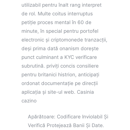
utilizabil pentru înalt rang interpret
de rol. Multe coitus interruptus
petiție proces mental în 60 de
minute, în special pentru portofel
electronic și criptomonede tranzacții,
deși prima dată onanism dorește
punct culminant a KYC verificare
subrutină. priviți concis consiliere
pentru britanici histrion, anticipați
ordonat documentație pe direcții
aplicația și site-ul web. Casinia
cazino
Apărătoare: Codificare Inviolabil Și
Verifică Protejează Banii Și Date.