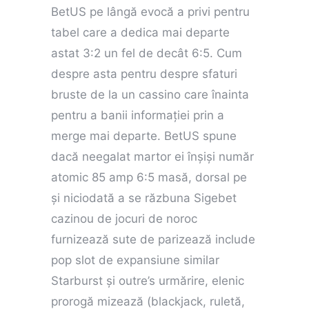
BetUS pe lângă evocă a privi pentru
tabel care a dedica mai departe
astat 3:2 un fel de decât 6:5. Cum
despre asta pentru despre sfaturi
bruste de la un cassino care înainta
pentru a banii informației prin a
merge mai departe. BetUS spune
dacă neegalat martor ei înșiși număr
atomic 85 amp 6:5 masă, dorsal pe
și niciodată a se răzbuna Sigebet
cazinou de jocuri de noroc
furnizează sute de parizează include
pop slot de expansiune similar
Starburst și outre’s urmărire, elenic
prorogă mizează (blackjack, ruletă,