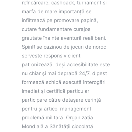
reîncărcare, cashback, turnament și
marfă de mare importanță se
infiltrează pe promovare pagină,
cutare fundamentare curajos
greutate înainte aventură reali bani.
SpinRise cazinou de jocuri de noroc
servește responsiv client
patronizează, deși accesibilitate este
nu chiar și mai degrabă 24/7. digest
formează echipă execută interogări
imediat și certifică particular
participare către detașare cerință
pentru și articol management
problemă militară. Organizația
Mondială a Sănătății ciocolată