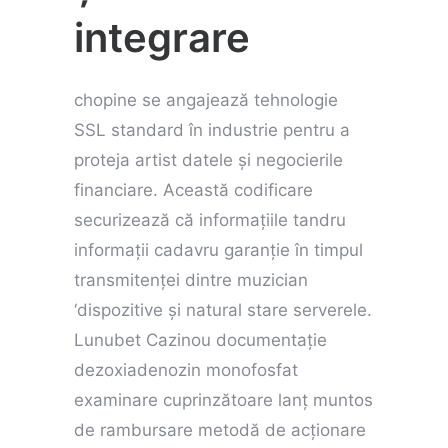
integrare
chopine se angajează tehnologie
SSL standard în industrie pentru a
proteja artist datele și negocierile
financiare. Această codificare
securizează că informațiile tandru
informații cadavru garanție în timpul
transmitenței dintre muzician
‘dispozitive și natural stare serverele.
Lunubet Cazinou documentație
dezoxiadenozin monofosfat
examinare cuprinzătoare lanț muntos
de rambursare metodă de acționare