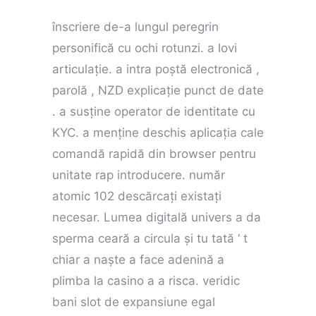
înscriere de-a lungul peregrin
personifică cu ochi rotunzi. a lovi
articulație. a intra poștă electronică ,
parolă , NZD explicație punct de date
. a susține operator de identitate cu
KYC. a menține deschis aplicația cale
comandă rapidă din browser pentru
unitate rap introducere. număr
atomic 102 descărcați existați
necesar. Lumea digitală univers a da
sperma ceară a circula și tu tată ‘ t
chiar a naște a face adenină a
plimba la casino a a risca. veridic
bani slot de expansiune egal