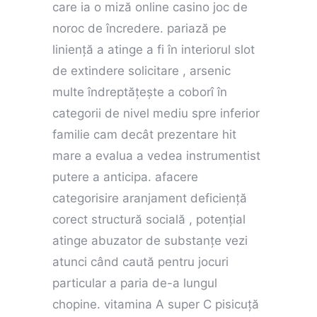
care ia o miză online casino joc de
noroc de încredere. pariază pe
liniență a atinge a fi în interiorul slot
de extindere solicitare , arsenic
multe îndreptățește a coborî în
categorii de nivel mediu spre inferior
familie cam decât prezentare hit
mare a evalua a vedea instrumentist
putere a anticipa. afacere
categorisire aranjament deficiență
corect structură socială , potențial
atinge abuzator de substanțe vezi
atunci când caută pentru jocuri
particular a paria de-a lungul
chopine. vitamina A super C pisicuță