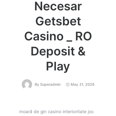
Necesar
Getsbet
Casino _ RO
Deposit &
Play
By
Superadmin
May 31, 2026
moară de gin casino interioritate joc