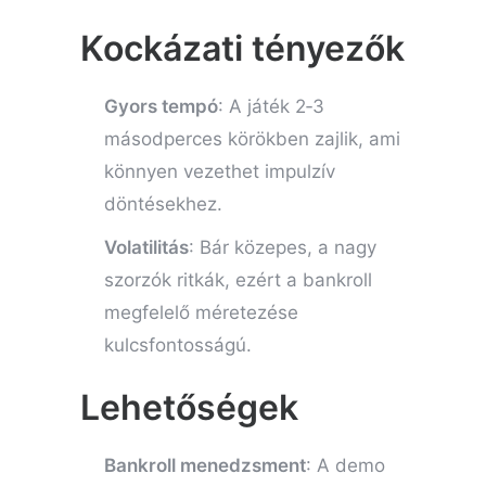
Kockázati tényezők
Gyors tempó
: A játék 2‑3
másodperces körökben zajlik, ami
könnyen vezethet impulzív
döntésekhez.
Volatilitás
: Bár közepes, a nagy
szorzók ritkák, ezért a bankroll
megfelelő méretezése
kulcsfontosságú.
Lehetőségek
Bankroll menedzsment
: A demo