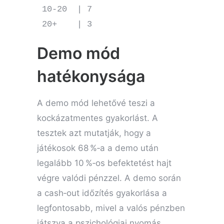
10‑20  | 7

Demo mód
hatékonysága
A demo mód lehetővé teszi a
kockázatmentes gyakorlást. A
tesztek azt mutatják, hogy a
játékosok 68 %‑a a demo után
legalább 10 %‑os befektetést hajt
végre valódi pénzzel. A demo során
a cash‑out időzítés gyakorlása a
legfontosabb, mivel a valós pénzben
játszva a pszichológiai nyomás