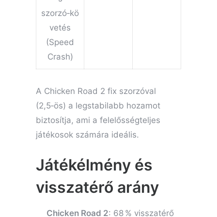
szorzó‑kö
vetés
(Speed
Crash)
A Chicken Road 2 fix szorzóval
(2,5‑ös) a legstabilabb hozamot
biztosítja, ami a felelősségteljes
játékosok számára ideális.
Játékélmény és
visszatérő arány
Chicken Road 2
: 68 % visszatérő