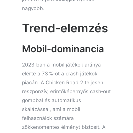
nagyobb.
Trend‑elemzés
Mobil‑dominancia
2023‑ban a mobil játékok aránya
elérte a 73 %‑ot a crash játékok
piacán. A Chicken Road 2 teljesen
reszponzív, érintőképernyős cash‑out
gombbal és automatikus
skálázással, ami a mobil
felhasználók számára
zökkenőmentes élményt biztosít. A