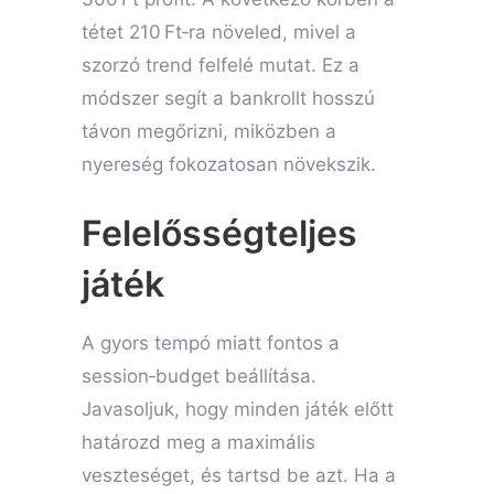
tétet 210 Ft‑ra növeled, mivel a
szorzó trend felfelé mutat. Ez a
módszer segít a bankrollt hosszú
távon megőrizni, miközben a
nyereség fokozatosan növekszik.
Felelősségteljes
játék
A gyors tempó miatt fontos a
session‑budget beállítása.
Javasoljuk, hogy minden játék előtt
határozd meg a maximális
veszteséget, és tartsd be azt. Ha a