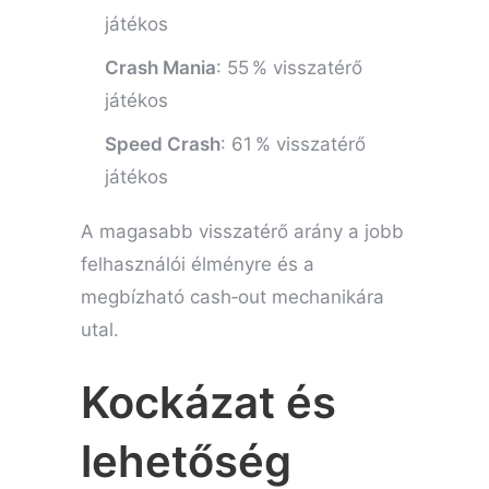
játékos
Crash Mania
: 55 % visszatérő
játékos
Speed Crash
: 61 % visszatérő
játékos
A magasabb visszatérő arány a jobb
felhasználói élményre és a
megbízható cash‑out mechanikára
utal.
Kockázat és
lehetőség