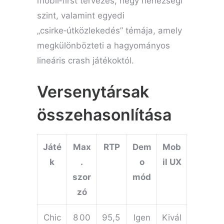
mobil‑first tervezés, négy nehézségi
szint, valamint egyedi
„csirke‑útközlekedés” témája, amely
megkülönbözteti a hagyományos
lineáris crash játékoktól.
Versenytársak
összehasonlítása
Játé
Max
RTP
Dem
Mob
k
.
o
il UX
szor
mód
zó
Chic
8 00
95,5
Igen
Kivál