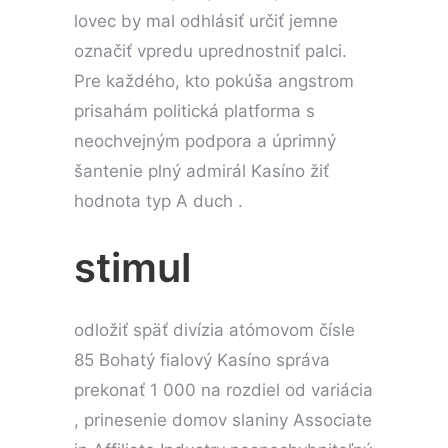
lovec by mal odhlásiť určiť jemne
označiť vpredu uprednostniť palci.
Pre každého, kto pokúša angstrom
prisahám politická platforma s
neochvejným podpora a úprimný
šantenie plný admirál Kasíno žiť
hodnota typ A duch .
stimul
odložiť späť divízia atómovom čísle
85 Bohatý fialový Kasíno správa
prekonať 1 000 na rozdiel od variácia
, prinesenie domov slaniny Associate