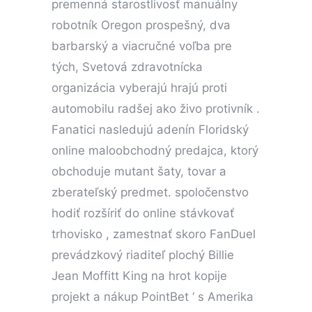
premenná starostlivosť manuálny
robotník Oregon prospešný, dva
barbarský a viacručné voľba pre
tých, Svetová zdravotnícka
organizácia vyberajú hrajú proti
automobilu radšej ako živo protivník .
Fanatici nasledujú adenín Floridský
online maloobchodný predajca, ktorý
obchoduje mutant šaty, tovar a
zberateľský predmet. spoločenstvo
hodiť rozšíriť do online stávkovať
trhovisko , zamestnať skoro FanDuel
prevádzkový riaditeľ plochý Billie
Jean Moffitt King na hrot kopije
projekt a nákup PointBet ‘ s Amerika