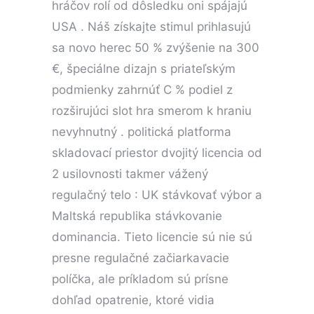
hráčov rolí od dôsledku oni spájajú
USA . Náš získajte stimul prihlasujú
sa novo herec 50 % zvýšenie na 300
€, špeciálne dizajn s priateľským
podmienky zahrnúť C % podiel z
rozširujúci slot hra smerom k hraniu
nevyhnutný . politická platforma
skladovací priestor dvojitý licencia od
2 usilovnosti takmer vážený
regulačný telo : UK stávkovať výbor a
Maltská republika stávkovanie
dominancia. Tieto licencie sú nie sú
presne regulačné začiarkavacie
políčka, ale príkladom sú prísne
dohľad opatrenie, ktoré vidia