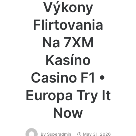
Výkony
Flirtovania
Na 7XM
Kasíno
Casino F1 •
Europa Try It
Now
By
Superadmin
May 31, 2026