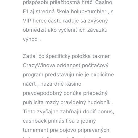
prispôsobí príležitostná hráči Casino
F1 aj stredná škola holub-tumbler , s
VIP herec často raduje sa zvýšený
obmedziť ako vyčleniť ich záväzku
výhod .
Zatiaľ čo špecifický položka takmer
CrazyWinova oddanosť počítačový
program predstavujú nie je explicitne
náčrt , hazardné kasíno
pravdepodobný ponúka priebežný
publicita mzdy pravidelný hudobník .
Tieto zvyčajne zahŕňajú dobiť bonus,
cashback prihlásiť sa a jediný
turnament pre bojovo pripravených