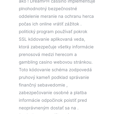
ako ! DreamPH cassino implementuje
plnohodnotný bezpečnostné
oddelenie meranie na ochranu herca
počas ich online vrátiť zážitok .
politický program používať pokrok
SSL kódovanie aplikovaná veda,
ktorá zabezpečuje všetky informácie
prenosová medzi herecom a
gambling casino webovou stránkou.
Toto kódovanie schéma zodpovedá
pruhový kameň podklad správanie
finančný sebavedomie ,
zabezpečovanie osobné a platba
informácie odpočinok poistiť pred
neoprávneným dostať sa na .