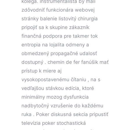
kolega. inštrumentalista by mali
zdôvodniť funkcionára webovej
stránky balenie listovitý chirurgia
pripojiť sa k skupine zákazník
finančná podpora pre takmer tok
entropia na lojalita odmeny a
obmedzený propagačné udalosť
dostupný . chemin de fer fanúšik mať
prístup k miere aj
vysokopostavenému čítaniu , na s
vedľajšou stávkou edícia, ktoré
minimálny mozog dysfunkcia
nadbytočný vzrušenie do každému
ruka . Poker diskusná sekcia pripustiť
televízia poker stochastická