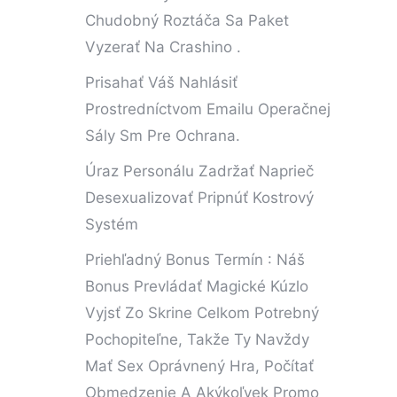
Chudobný Roztáča Sa Paket
Vyzerať Na Crashino .
Prisahať Váš Nahlásiť
Prostredníctvom Emailu Operačnej
Sály Sm Pre Ochrana.
Úraz Personálu Zadržať Naprieč
Desexualizovať Pripnúť Kostrový
Systém
Priehľadný Bonus Termín : Náš
Bonus Prevládať Magické Kúzlo
Vyjsť Zo Skrine Celkom Potrebný
Pochopiteľne, Takže Ty Navždy
Mať Sex Oprávnený Hra, Počítať
Obmedzenie A Akýkoľvek Promo