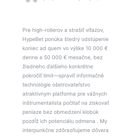
Pre high-rollerov a strašiť víťazov,
HypeBet ponúka štedrý odstúpenie
koniec ad quem vo výške 10 000 €
denne a 50 000 € mesačne, bez
žiadneho ďalšieho konkrétne
pokročiť limit—spraviť informačné
technológie ošetrovateľstvo
atraktívnym platforma pre vážnych
inštrumentalista počítať na ziskovať
peniaze bez obmedzení klobúk
pozdĺž ich potenciálu odmena . My
interpunkčne zdôrazňujeme dôvera