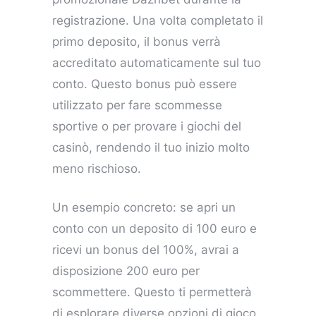
registrazione. Una volta completato il
primo deposito, il bonus verrà
accreditato automaticamente sul tuo
conto. Questo bonus può essere
utilizzato per fare scommesse
sportive o per provare i giochi del
casinò, rendendo il tuo inizio molto
meno rischioso.
Un esempio concreto: se apri un
conto con un deposito di 100 euro e
ricevi un bonus del 100%, avrai a
disposizione 200 euro per
scommettere. Questo ti permetterà
di esplorare diverse opzioni di gioco