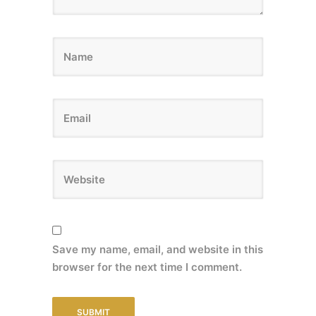
Save my name, email, and website in this
browser for the next time I comment.