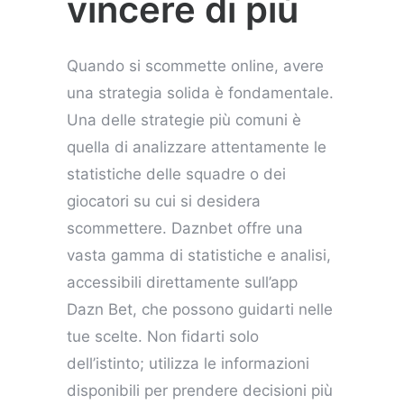
vincere di più
Quando si scommette online, avere
una strategia solida è fondamentale.
Una delle strategie più comuni è
quella di analizzare attentamente le
statistiche delle squadre o dei
giocatori su cui si desidera
scommettere. Daznbet offre una
vasta gamma di statistiche e analisi,
accessibili direttamente sull’app
Dazn Bet, che possono guidarti nelle
tue scelte. Non fidarti solo
dell’istinto; utilizza le informazioni
disponibili per prendere decisioni più