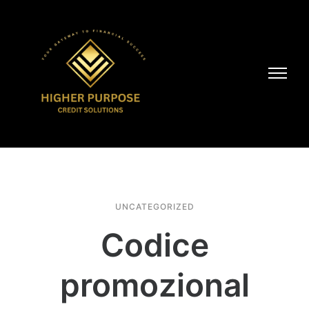
UNCATEGORIZED
Codice
promozional