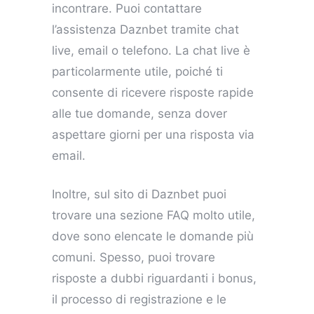
incontrare. Puoi contattare
l’assistenza Daznbet tramite chat
live, email o telefono. La chat live è
particolarmente utile, poiché ti
consente di ricevere risposte rapide
alle tue domande, senza dover
aspettare giorni per una risposta via
email.
Inoltre, sul sito di Daznbet puoi
trovare una sezione FAQ molto utile,
dove sono elencate le domande più
comuni. Spesso, puoi trovare
risposte a dubbi riguardanti i bonus,
il processo di registrazione e le