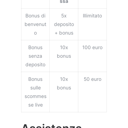
ssa
Bonus di
5x
Illimitato
benvenut
deposito
o
+ bonus
Bonus
10x
100 euro
senza
bonus
deposito
Bonus
10x
50 euro
sulle
bonus
scommes
se live