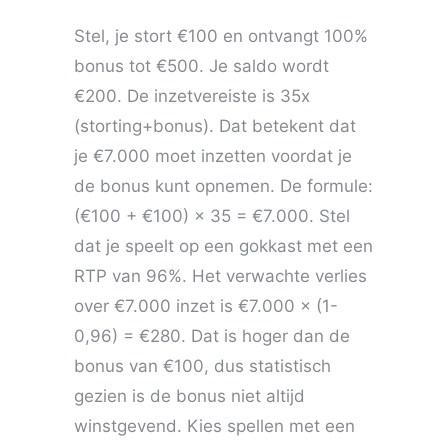
Stel, je stort €100 en ontvangt 100%
bonus tot €500. Je saldo wordt
€200. De inzetvereiste is 35x
(storting+bonus). Dat betekent dat
je €7.000 moet inzetten voordat je
de bonus kunt opnemen. De formule:
(€100 + €100) × 35 = €7.000. Stel
dat je speelt op een gokkast met een
RTP van 96%. Het verwachte verlies
over €7.000 inzet is €7.000 × (1-
0,96) = €280. Dat is hoger dan de
bonus van €100, dus statistisch
gezien is de bonus niet altijd
winstgevend. Kies spellen met een