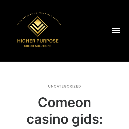
UNCATEGORIZED
Comeon
casino gids: