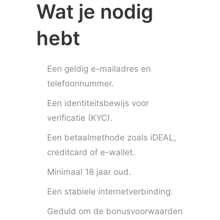
Wat je nodig
hebt
Een geldig e-mailadres en
telefoonnummer.
Een identiteitsbewijs voor
verificatie (KYC).
Een betaalmethode zoals iDEAL,
creditcard of e-wallet.
Minimaal 18 jaar oud.
Een stabiele internetverbinding.
Geduld om de bonusvoorwaarden