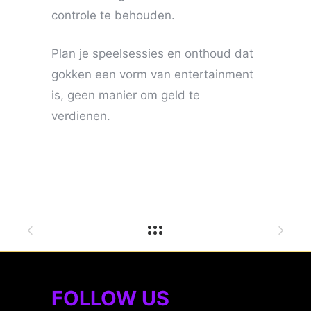
controle te behouden.
Plan je speelsessies en onthoud dat
gokken een vorm van entertainment
is, geen manier om geld te
verdienen.
FOLLOW US