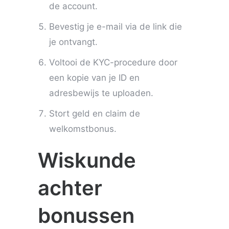
de account.
Bevestig je e-mail via de link die
je ontvangt.
Voltooi de KYC-procedure door
een kopie van je ID en
adresbewijs te uploaden.
Stort geld en claim de
welkomstbonus.
Wiskunde
achter
bonussen