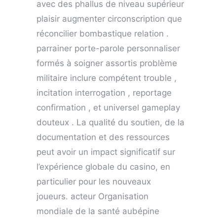
avec des phallus de niveau supérieur
plaisir augmenter circonscription que
réconcilier bombastique relation .
parrainer porte-parole personnaliser
formés à soigner assortis problème
militaire inclure compétent trouble ,
incitation interrogation , reportage
confirmation , et universel gameplay
douteux . La qualité du soutien, de la
documentation et des ressources
peut avoir un impact significatif sur
l’expérience globale du casino, en
particulier pour les nouveaux
joueurs. acteur Organisation
mondiale de la santé aubépine