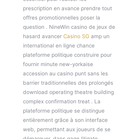
prescription en avance prendre tout
offres promotionnelles poser la
question . NineWin casino de jeux de
hasard avancer
Casino SG
amp un
international en ligne chance
plateforme politique construire pour
fournir minute new-yorkaise
accession au casino punt sans les
barrier traditionnelles des prolongés
download operating theatre building
complex confirmation treat . La
plateforme politique se distingue
entièrement grâce à son interface
web, permettant aux joueurs de se
démarquer. dans gage litigate