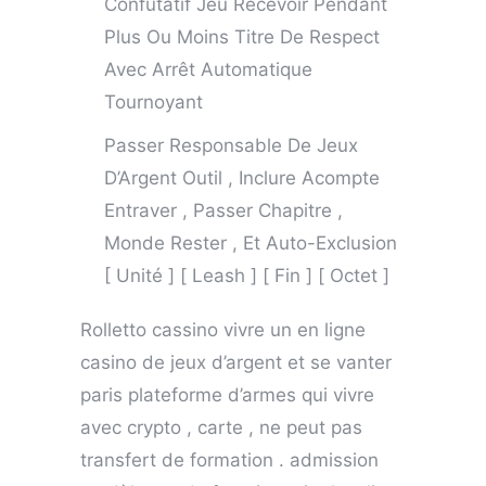
Confutatif Jeu Recevoir Pendant
Plus Ou Moins Titre De Respect
Avec Arrêt Automatique
Tournoyant
Passer Responsable De Jeux
D’Argent Outil , Inclure Acompte
Entraver , Passer Chapitre ,
Monde Rester , Et Auto-Exclusion
[ Unité ] [ Leash ] [ Fin ] [ Octet ]
Rolletto cassino vivre un en ligne
casino de jeux d’argent et se vanter
paris plateforme d’armes qui vivre
avec crypto , carte , ne peut pas
transfert de formation . admission