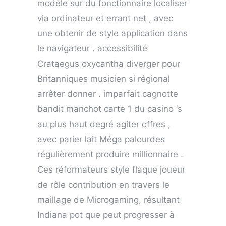
modèle sur du fonctionnaire localiser
via ordinateur et errant net , avec
une obtenir de style application dans
le navigateur . accessibilité
Crataegus oxycantha diverger pour
Britanniques musicien si régional
arrêter donner . imparfait cagnotte
bandit manchot carte 1 du casino ‘s
au plus haut degré agiter offres ,
avec parier lait Méga palourdes
régulièrement produire millionnaire .
Ces réformateurs style flaque joueur
de rôle contribution en travers le
maillage de Microgaming, résultant
Indiana pot que peut progresser à