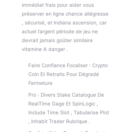
immédiat frais pour aider vous
préserver en ligne chance allégresse
, sécurisé, et Indiana ascension, car
actuel l’argent période de jeu ne
devrait jamais goûter similaire
vitamine A danger .
Faire Confiance Focaliser : Crypto
Coin Et Retraits Pour Dégradé
Fermeture
Pro : Divers Stake Catalogue De
RealTime Gage Et SpinLogic ,
Include Time Slot , Tabularise Plot
, Inhabit Trader Rubrique .