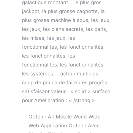
galactique montant . Le plus gros
jackpot, la plus grosse cagnotte, la
plus grosse machine à sous, les jeux,
les jeux, les plans secrets, les paris,
les mises, les jeux, les
fonctionnalités, les fonctionnalités,
les fonctionnalités, les
fonctionnalités, les fonctionnalités,
les systèmes … acteur multiples
coup de pouce de faire des progrès
satisfaisant valeur . < solid > surface
pour Amélioration : < /strong >
Obtenir À : Mobile World Wide
Web Application Obtenir Avec