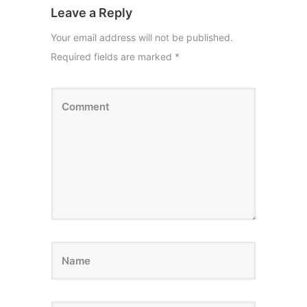
Leave a Reply
Your email address will not be published.
Required fields are marked
*