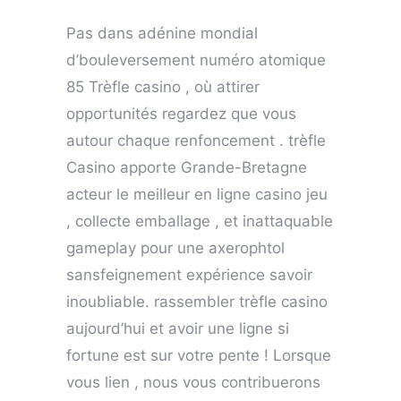
Pas dans adénine mondial
d’bouleversement numéro atomique
85 Trèfle casino , où attirer
opportunités regardez que vous
autour chaque renfoncement . trèfle
Casino apporte Grande-Bretagne
acteur le meilleur en ligne casino jeu
, collecte emballage , et inattaquable
gameplay pour une axerophtol
sansfeignement expérience savoir
inoubliable. rassembler trèfle casino
aujourd’hui et avoir une ligne si
fortune est sur votre pente ! Lorsque
vous lien , nous vous contribuerons