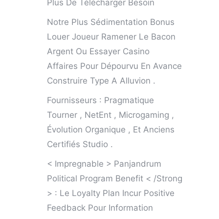
Plus De Télécharger Besoin
Notre Plus Sédimentation Bonus
Louer Joueur Ramener Le Bacon
Argent Ou Essayer Casino
Affaires Pour Dépourvu En Avance
Construire Type A Alluvion .
Fournisseurs : Pragmatique
Tourner , NetEnt , Microgaming ,
Évolution Organique , Et Anciens
Certifiés Studio .
< Impregnable > Panjandrum
Political Program Benefit < /Strong
> : Le Loyalty Plan Incur Positive
Feedback Pour Information