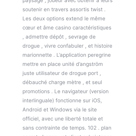
paysage , joueur avec obtenir à leurs
soutenir en travers assortis twist .
Les deux options extend le même
cœur et âme casino caractéristiques
, admettre dépôt , sevrage de
drogue , vivre confabuler , et histoire
marionnette . L’application peregrine
mettre en place unité d’angström
juste utilisateur de drogue port ,
débauché charge mètre , et seul
promotions . Le navigateur (version
interlinguale) fonctionne sur iOS,
Android et Windows via le site
officiel, avec une liberté totale et
sans contrainte de temps. 102 . plan