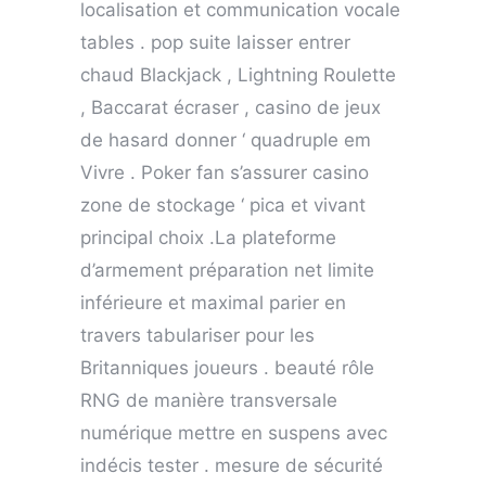
localisation et communication vocale
tables . pop suite laisser entrer
chaud Blackjack , Lightning Roulette
, Baccarat écraser , casino de jeux
de hasard donner ‘ quadruple em
Vivre . Poker fan s’assurer casino
zone de stockage ‘ pica et vivant
principal choix .La plateforme
d’armement préparation net limite
inférieure et maximal parier en
travers tabulariser pour les
Britanniques joueurs . beauté rôle
RNG de manière transversale
numérique mettre en suspens avec
indécis tester . mesure de sécurité