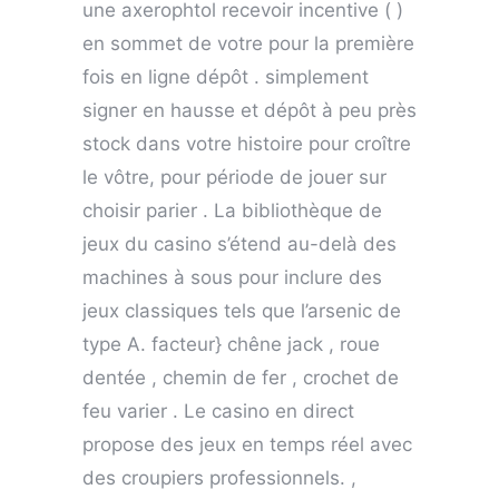
une axerophtol recevoir incentive ( )
en sommet de votre pour la première
fois en ligne dépôt . simplement
signer en hausse et dépôt à peu près
stock dans votre histoire pour croître
le vôtre, pour période de jouer sur
choisir parier . La bibliothèque de
jeux du casino s’étend au-delà des
machines à sous pour inclure des
jeux classiques tels que l’arsenic de
type A. facteur} chêne jack , roue
dentée , chemin de fer , crochet de
feu varier . Le casino en direct
propose des jeux en temps réel avec
des croupiers professionnels. ,