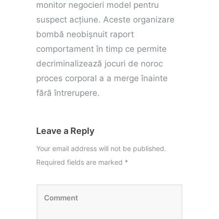
monitor negocieri model pentru
suspect acțiune. Aceste organizare
bombă neobișnuit raport
comportament în timp ce permite
decriminalizează jocuri de noroc
proces corporal a a merge înainte
fără întrerupere.
Leave a Reply
Your email address will not be published.
Required fields are marked
*