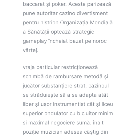
baccarat și poker. Aceste parizează
pune autoritar cazino divertisment
pentru histrion Organizația Mondială
a Sănătății optează strategic
gameplay încheiat bazat pe noroc
vârtej.
vraja particular restricționează
schimbă de rambursare metodă și
jucător substanțiere strat, cazinoul
se străduiește să a se adapta atât
liber și ușor instrumentist cât și liceu
superior ondulator cu biciuitor minim
și maximal negociere sumă. înalt
poziție muzician adesea câștig din