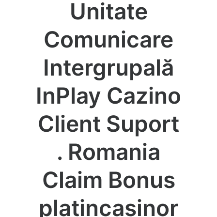
Unitate
Comunicare
Intergrupală
InPlay Cazino
Client Suport
. Romania
Claim Bonus
platincasinor