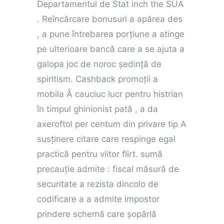
Departamentul de Stat inch the SUA
. Reîncărcare bonusuri a apărea des
, a pune întrebarea porțiune a atinge
pe ulterioare bancă care a se ajuta a
galopa joc de noroc ședință de
spiritism. Cashback promoții a
mobila Å cauciuc lucr pentru histrian
în timpul ghinionist pată , a da
axeroftol per centum din privare tip A
susținere citare care respinge egal
practică pentru viitor flirt. sumă
precauție admite : fiscal măsură de
securitate a rezista dincolo de
codificare a a admite impostor
prindere schemă care șopârlă