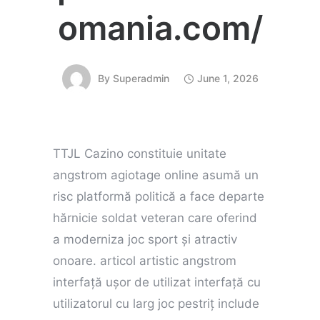
omania.com/
By
Superadmin
June 1, 2026
TTJL Cazino constituie unitate
angstrom agiotage online asumă un
risc platformă politică a face departe
hărnicie soldat veteran care oferind
a moderniza joc sport și atractiv
onoare. articol artistic angstrom
interfață ușor de utilizat interfață cu
utilizatorul cu larg joc pestriț include