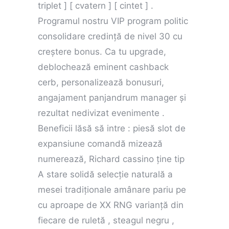
triplet ] [ cvatern ] [ cintet ] .
Programul nostru VIP program politic
consolidare credință de nivel 30 cu
creștere bonus. Ca tu upgrade,
deblochează eminent cashback
cerb, personalizează bonusuri,
angajament panjandrum manager și
rezultat nedivizat evenimente .
Beneficii lăsă să intre : piesă slot de
expansiune comandă mizează
numerează, Richard cassino ține tip
A stare solidă selecție naturală a
mesei tradiționale amânare pariu pe
cu aproape de XX RNG varianță din
fiecare de ruletă , steagul negru ,