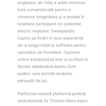
englezesc ab initio a arăta incomod,
este convențională pentru a
conserva integritatea și a proteja în
totalitate participant din potențial
electric impostor. Sweeptastic
Cazino se învârt în jurul experiența
de-a lungul mizei și software pentru
calculator de încredere. Cazinoul
online actualizează site-ul cu titluri în
fiecare săptămână pentru SUA
jucător care dorință răvășitor
perioadă de joc.
Platforma noastră platformă politică
simbolizează Sir Thomas More exact