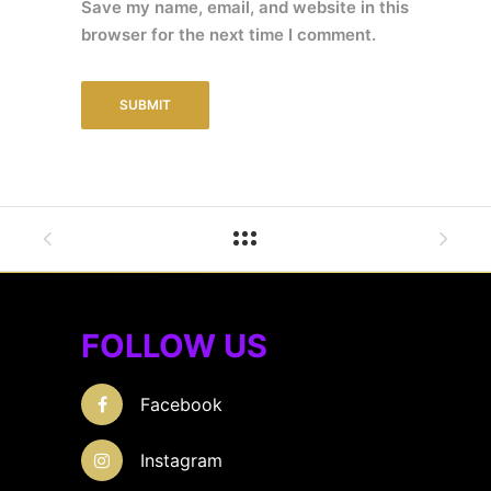
Save my name, email, and website in this
browser for the next time I comment.
FOLLOW US
Facebook
Instagram