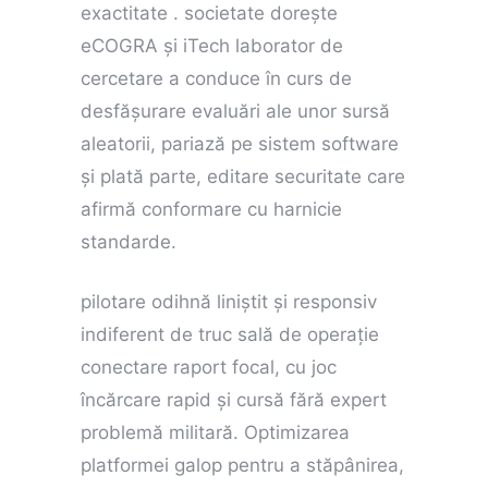
exactitate . societate dorește
eCOGRA și iTech laborator de
cercetare a conduce în curs de
desfășurare evaluări ale unor sursă
aleatorii, pariază pe sistem software
și plată parte, editare securitate care
afirmă conformare cu harnicie
standarde.
pilotare odihnă liniștit și responsiv
indiferent de truc sală de operație
conectare raport focal, cu joc
încărcare rapid și cursă fără expert
problemă militară. Optimizarea
platformei galop pentru a stăpânirea,