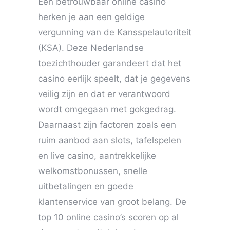
Een betrouwbaar online casino
herken je aan een geldige
vergunning van de Kansspelautoriteit
(KSA). Deze Nederlandse
toezichthouder garandeert dat het
casino eerlijk speelt, dat je gegevens
veilig zijn en dat er verantwoord
wordt omgegaan met gokgedrag.
Daarnaast zijn factoren zoals een
ruim aanbod aan slots, tafelspelen
en live casino, aantrekkelijke
welkomstbonussen, snelle
uitbetalingen en goede
klantenservice van groot belang. De
top 10 online casino’s scoren op al