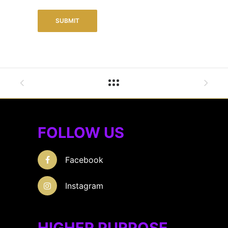
FOLLOW US
Facebook
Instagram
HIGHER PURPOSE