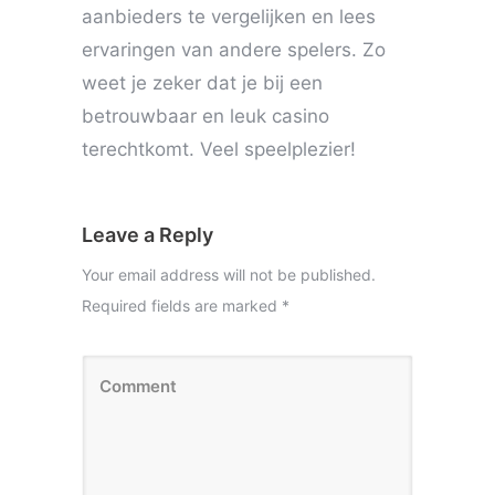
aanbieders te vergelijken en lees
ervaringen van andere spelers. Zo
weet je zeker dat je bij een
betrouwbaar en leuk casino
terechtkomt. Veel speelplezier!
Leave a Reply
Your email address will not be published.
Required fields are marked
*