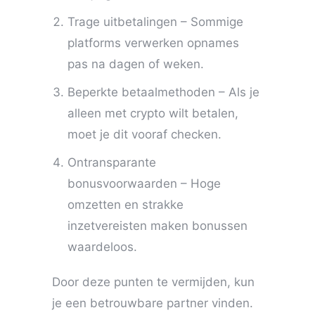
Trage uitbetalingen – Sommige
platforms verwerken opnames
pas na dagen of weken.
Beperkte betaalmethoden – Als je
alleen met crypto wilt betalen,
moet je dit vooraf checken.
Ontransparante
bonusvoorwaarden – Hoge
omzetten en strakke
inzetvereisten maken bonussen
waardeloos.
Door deze punten te vermijden, kun
je een betrouwbare partner vinden.