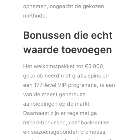
opnemen, ongeacht de gekozen
methode.
Bonussen die echt
waarde toevoegen
Het welkomstpakket tot €5.000,
gecombineerd met gratis spins en
een 177‑level VIP‑programma, is een
van de meest genereuze
aanbiedingen op de markt.
Daarnaast zijn er regelmatige
reload‑bonussen, cashback‑acties
en seizoensgebonden promoties,