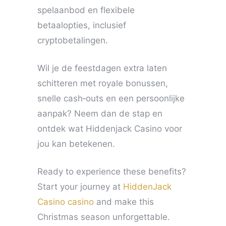
spelaanbod en flexibele
betaalopties, inclusief
cryptobetalingen.
Wil je de feestdagen extra laten
schitteren met royale bonussen,
snelle cash‑outs en een persoonlijke
aanpak? Neem dan de stap en
ontdek wat Hiddenjack Casino voor
jou kan betekenen.
Ready to experience these benefits?
Start your journey at
HiddenJack
Casino casino
and make this
Christmas season unforgettable.