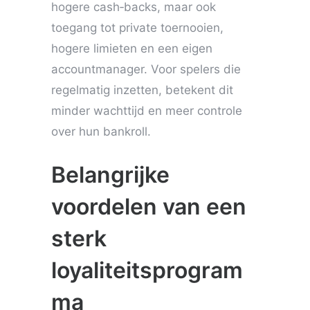
hogere cash‑backs, maar ook
toegang tot private toernooien,
hogere limieten en een eigen
accountmanager. Voor spelers die
regelmatig inzetten, betekent dit
minder wachttijd en meer controle
over hun bankroll.
Belangrijke
voordelen van een
sterk
loyaliteitsprogram
ma