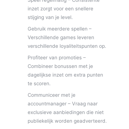
Speel regelmatig – Consistente
inzet zorgt voor een snellere
stijging van je level.
Gebruik meerdere spellen –
Verschillende games leveren
verschillende loyaliteitspunten op.
Profiteer van promoties –
Combineer bonussen met je
dagelijkse inzet om extra punten
te scoren.
Communiceer met je
accountmanager – Vraag naar
exclusieve aanbiedingen die niet
publiekelijk worden geadverteerd.