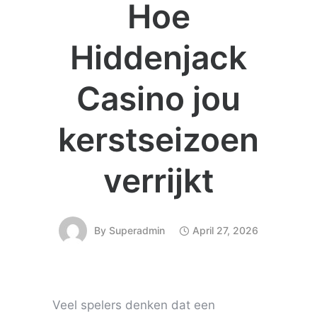
Hoe
Hiddenjack
Casino jou
kerstseizoen
verrijkt
By
Superadmin
April 27, 2026
Veel spelers denken dat een