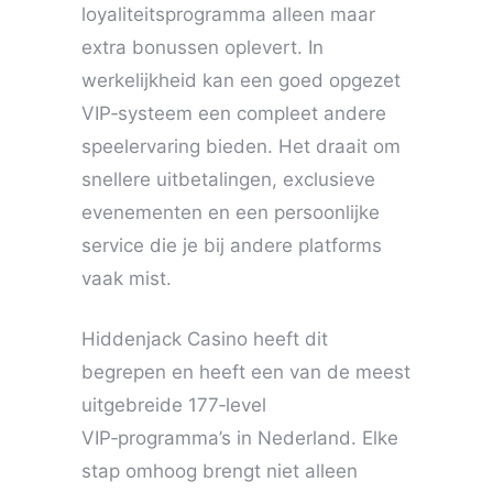
loyaliteitsprogramma alleen maar
extra bonussen oplevert. In
werkelijkheid kan een goed opgezet
VIP‑systeem een compleet andere
speelervaring bieden. Het draait om
snellere uitbetalingen, exclusieve
evenementen en een persoonlijke
service die je bij andere platforms
vaak mist.
Hiddenjack Casino heeft dit
begrepen en heeft een van de meest
uitgebreide 177‑level
VIP‑programma’s in Nederland. Elke
stap omhoog brengt niet alleen