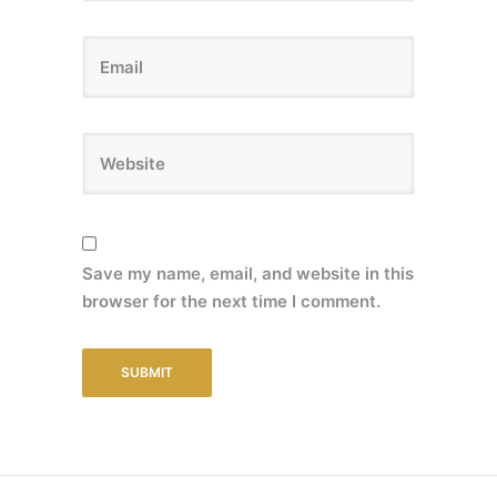
Save my name, email, and website in this
browser for the next time I comment.