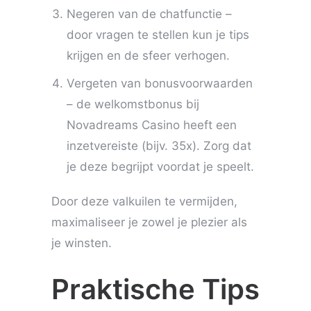
Negeren van de chatfunctie –
door vragen te stellen kun je tips
krijgen en de sfeer verhogen.
Vergeten van bonusvoorwaarden
– de welkomstbonus bij
Novadreams Casino heeft een
inzetvereiste (bijv. 35x). Zorg dat
je deze begrijpt voordat je speelt.
Door deze valkuilen te vermijden,
maximaliseer je zowel je plezier als
je winsten.
Praktische Tips