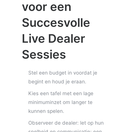
voor een
Succesvolle
Live Dealer
Sessies
Stel een budget in voordat je
begint en houd je eraan.
Kies een tafel met een lage
minimuminzet om langer te
kunnen spelen.
Observeer de dealer: let op hun
snelheid en communicatie; een