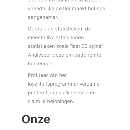
vriendelijke dealer maakt het spel
aangenamer.
Gebruik de statistieken: de
meeste live tafels tonen
statistieken zoals “last 20 spins”.
Analyseer deze om patronen te
herkennen.
Profiteer van het
loyaliteitsprogramma: verzamel
punten tijdens elke sessie en
claim je beloningen.
Onze