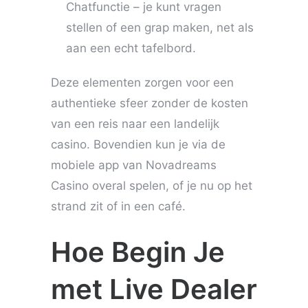
Chatfunctie – je kunt vragen
stellen of een grap maken, net als
aan een echt tafel­bord.
Deze elementen zorgen voor een
authentieke sfeer zonder de kosten
van een reis naar een landelijk
casino. Bovendien kun je via de
mobiele app van Novadreams
Casino overal spelen, of je nu op het
strand zit of in een café.
Hoe Begin Je
met Live Dealer