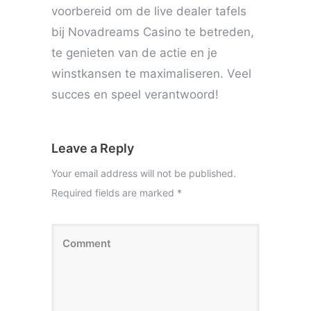
voorbereid om de live dealer tafels
bij Novadreams Casino te betreden,
te genieten van de actie en je
winstkansen te maximaliseren. Veel
succes en speel verantwoord!
Leave a Reply
Your email address will not be published.
Required fields are marked
*