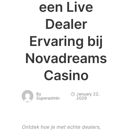
een Live
Dealer
Ervaring bij
Novadreams
Casino
By
January 22,
Superadmin
2026
Ontdek hoe je met echte dealers,