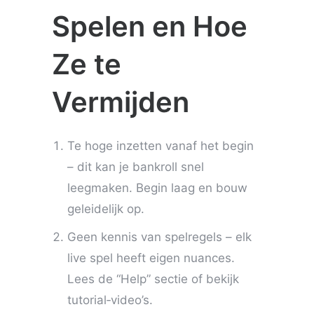
Spelen en Hoe
Ze te
Vermijden
Te hoge inzetten vanaf het begin
– dit kan je bankroll snel
leegmaken. Begin laag en bouw
geleidelijk op.
Geen kennis van spelregels – elk
live spel heeft eigen nuances.
Lees de “Help” sectie of bekijk
tutorial‑video’s.