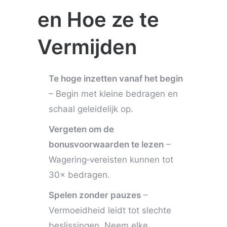
en Hoe ze te
Vermijden
Te hoge inzetten vanaf het begin
– Begin met kleine bedragen en
schaal geleidelijk op.
Vergeten om de
bonusvoorwaarden te lezen
–
Wagering‑vereisten kunnen tot
30× bedragen.
Spelen zonder pauzes
–
Vermoeidheid leidt tot slechte
beslissingen. Neem elke