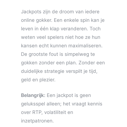
Jackpots zijn de droom van iedere
online gokker. Een enkele spin kan je
leven in één klap veranderen. Toch
weten veel spelers niet hoe ze hun
kansen echt kunnen maximaliseren.
De grootste fout is simpelweg te
gokken zonder een plan. Zonder een
duidelijke strategie verspilt je tijd,
geld en plezier.
Belangrijk:
Een jackpot is geen
geluksspel alleen; het vraagt kennis
over RTP, volatiliteit en
inzetpatronen.