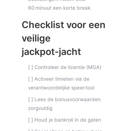
60 minuut een korte break.
Checklist voor een
veilige
jackpot‑jacht
[ ] Controleer de licentie (MGA)
[ ] Activeer limieten via de
verantwoordelijke speel‑tool
[ ] Lees de bonusvoorwaarden
zorgvuldig
[ ] Houd je bankroll in de gaten