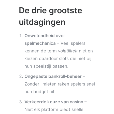
De drie grootste
uitdagingen
Onwetendheid over
spelmechanica
– Veel spelers
kennen de term
volatiliteit
niet en
kiezen daardoor slots die niet bij
hun speelstijl passen.
Ongepaste bankroll‑beheer
–
Zonder limieten raken spelers snel
hun budget uit.
Verkeerde keuze van casino
–
Niet elk platform biedt snelle