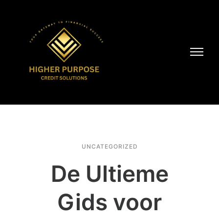
UNCATEGORIZED
De Ultieme
Gids voor