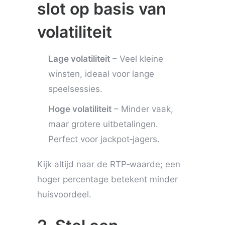
slot op basis van
volatiliteit
Lage volatiliteit
– Veel kleine
winsten, ideaal voor lange
speelsessies.
Hoge volatiliteit
– Minder vaak,
maar grotere uitbetalingen.
Perfect voor jackpot‑jagers.
Kijk altijd naar de RTP‑waarde; een
hoger percentage betekent minder
huisvoordeel.